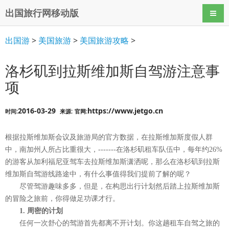
出国旅行网移动版
导航
出国游
>
美国旅游
>
美国旅游攻略
>
洛杉矶到拉斯维加斯自驾游注意事
项
2016-03-29
https://www.jetgo.cn
时间:
来源:
官网:
根据拉斯维加斯会议及旅游局的官方数据，在拉斯维加斯度假人群
中，南加州人所占比重很大，-------在洛杉矶租车队伍中，每年约26%
的游客从加利福尼亚驾车去拉斯维加斯潇洒呢，那么在洛杉矶到拉斯
维加斯自驾游线路途中，有什么事值得我们提前了解的呢？
尽管驾游趣味多多，但是，在构思出行计划然后踏上拉斯维加斯
的冒险之旅前，你得做足功课才行。
1. 周密的计划
任何一次舒心的驾游首先都离不开计划。你这趟租车自驾之旅的