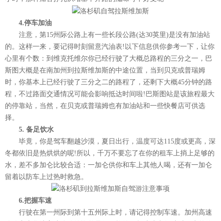
4.停车加油
注意，第15州际公路上有一些长段公路(达30英里)是没有加油站
的。这样一来，要记得时刻留意汽油表!以下信息供你参考一下，让你
心里有个数：到维克托维尔你已经行驶了大概总路程的三分之一，巴
斯图大概是在南加州到拉斯维加斯的中途位置，当到贝克或普瑞姆
时，你基本上已经行驶了三分之二的路程了，还剩下大概45分钟的路
程，不过路面交通情况可能会影响抵达时间啦!巴斯图站是该旅程最大
的停靠站，当然，在贝克或普瑞姆也有加油站和一些快餐店可供选
择。
5. 备足饮水
毕竟，你是驾车翻越沙漠，夏日出行，温度可达115度或更高，深
冬都依旧是热烘烘的呢!所以，千万不要忘了在你的租车上捎上足够的
水，差不多加仑比较合适：一加仑供你和车上其他人喝，还有一加仑
留着以防车上过热时救急。
6.把握车速
行驶在第一州际到第十五州际上时，请记得控制车速。加州高速