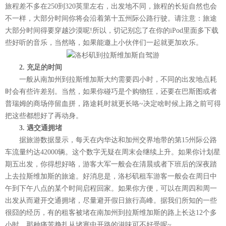
旅程差不多在250到320英里左右，出发地不同，旅程的长短自然也会
不一样，大部分时间你将会沿着第十五州际公路行驶。请注意：旅途
大部分时间得要穿越沙漠呢!所以，切记别忘了在你的iPod里面多下载
些好听的音乐，当然咯，如果能邀上小伙伴们一起就更加欢乐。
2. 充足的时间
一般从南加州到拉斯维加斯大约需要四小时，不同的出发地点耗
时会有些许差别。当然，如果你碰巧是个购物狂，还要在巴斯图或者
普瑞姆的商场停留血拼，路途耗时就更长咯~决定啥时候上路之前可得
把这些都想好了再动身。
3. 遇交通拥堵
据旅游数据显示，每天在内华达和加州交界地带的第15州际公路
车流量约达42000辆。这个数字无疑在周末会继续上升。如果你计划星
期五出发，你得想好咯，游客大军一般会在清晨或者下班后的深夜踏
上去拉斯维加斯的旅途。好消息是，洛杉矶租车游客一般会在周日中
午到下午八点的某个时间启程回家。如果你方便，可以在周四和周一
出发从而避开交通拥堵，尽量避开假日旅行高峰。据我们所知的一些
很囧的经历，有的租客被堵在南加州到拉斯维加斯的路上长达12个多
小时，那种痛苦挣扎从堵塞中开路的滋味可不好受呢~