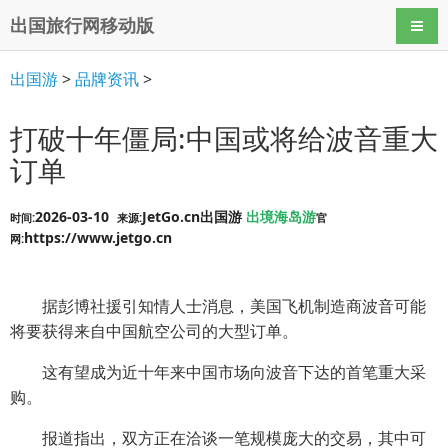
出国旅行网移动版
导航
出国游
>
品牌资讯
>
打破十年僵局:中国或将给波音重大
订单
2026-03-10
JetGo.cn出国游
出境海岛游
时间:
来源:
官
https://www.jetgo.cn
网:
据彭博社援引知情人士消息，美国飞机制造商波音可能
将要获得来自中国航空公司的大型订单。
这有望成为近十年来中国市场向波音下达的首笔重大采
购。
报道指出，双方正在洽谈一笔规模庞大的交易，其中可