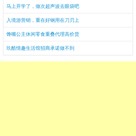
马上开学了，做次超声波去眼袋吧
入境游营销，重在好钢用在刀刃上
馋嘴公主休闲零食重叠代理高价货
玖酷情趣生活馆招商承诺做不到