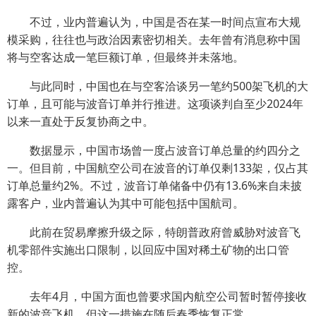
不过，业内普遍认为，中国是否在某一时间点宣布大规
模采购，往往也与政治因素密切相关。去年曾有消息称中国
将与空客达成一笔巨额订单，但最终并未落地。
与此同时，中国也在与空客洽谈另一笔约500架飞机的大
订单，且可能与波音订单并行推进。这项谈判自至少2024年
以来一直处于反复协商之中。
数据显示，中国市场曾一度占波音订单总量的约四分之
一。但目前，中国航空公司在波音的订单仅剩133架，仅占其
订单总量约2%。不过，波音订单储备中仍有13.6%来自未披
露客户，业内普遍认为其中可能包括中国航司。
此前在贸易摩擦升级之际，特朗普政府曾威胁对波音飞
机零部件实施出口限制，以回应中国对稀土矿物的出口管
控。
去年4月，中国方面也曾要求国内航空公司暂时暂停接收
新的波音飞机，但这一措施在随后春季恢复正常。