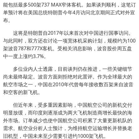
能包括最多500架737 MAX窄体客机。如果谈判顺利，这笔订
单预计将在美国总统特朗普今年4月访问北京期间正式对外宣
布。
这将是特朗普自2017年以来首次对中国进行国事访问。
与此同时，双方还在讨论一项宽体机采购计划，规模约为100
架波音787和777X客机。受相关消息影响，波音股价周五盘
中一度上涨约3.7%。
多位业内人士透露，目前谈判仍在推进，一些关键细节
尚未最终敲定。波音方面则拒绝对此置评。作为全球最大的
航空市场之一，中国在2010年代曾每年接收数百架来自波音
和空客的新飞机。
但近年来，受多重因素影响，中国航空公司的新机交付
明显放缓，而印度则逐渐成为两大飞机制造商增长最快的海
外市场。订单减少也使中国航空公司积累了大量更新机队的
需求。航空业分析人士预计，为维持航空运输增长并替换老
旧机型，中国未来至少需要引进约1000架飞机。