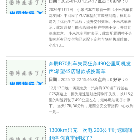
日期：
2026-01-03 13:24:17
点击：
0
好评：
0
2026年1月1日，小米汽车在最新一期《小米汽车答
网友问》中回应了YU7车型配置调整问题，称此举
是为了优化生产流程，提升交付效率。小米汽车表
示，此次调整可能会给部分用户带来不便，并对此
深表歉意。 小米汽车同时表示，此次配置调整不会
影响所有已交付和已选配下定的车辆的售后维修。
小米YU...
奔腾B70刹车失灵狂奔490公里司机发
声:希望4S店退款或换新车
日期：
2025-12-22 15:46:38
点击：
0
好评：
0
12月17日晚一辆疑似为一汽奔腾B70轿车行驶在
G75高速上，因为定速巡航故障刹车失灵，以115公
里的时速行驶了490公里左右，最终燃油耗尽才停
下。 当天17时30分许，定西公安交警指挥中心收到
一则...
1300km只充一次电 200公里时速瞬间
刹停 你真雷到我了?