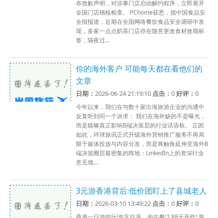
布致歉声明，对涉事门店启动解约程序，立即展开
全国门店稽核检查。 PChome获悉，据中国食品安
全报报道，近期在全国网络餐饮食品安全调研中发
现，多家一点点奶茶门店存在随意更改食材效期标
签，隔夜过...
你的海外客户 可能每天都在看他们的
文章
日期：
2026-06-24 21:19:10
点击：
0
好评：
0
今年以来，我们在与数十家出海旅游企业的沟通中
反复听到同一个诉求： 我们在海外缺的不是曝光，
而是能够真正影响B端决策层的行业话语权。 正因
如此，环球旅讯正式升级海外营销推广服务不再局
限于媒体投放与内容分发，而是将触角延伸至海外B
端决策圈层最密集的阵地：LinkedIn上的资深行业
意见领...
3元游香港背后:低价团盯上了县城老人
日期：
2026-03-10 13:49:22
点击：
0
好评：
0
香港一日游纯玩!包车往返，包午餐!2.88元开炸! 最