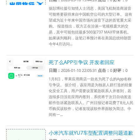
据彭博社援引知情人士消息，美国飞机制造商波音
可能将要获得来自中国航空公司的大型订单。 这有
望成为近十年来中国市场向波音下达的首笔重大采
购。 报道指出，双方正在洽谈一笔规模庞大的交
易，其中可能包括最多500架737 MAX窄体客机。
如果谈判顺利，这笔订单预计将在美国总统特朗普
今年4月访问...
死了么APP引争议 开发者回应
日期：
2026-01-10 22:05:31
点击：
0
好评：
0
1月8日，苹果应用商店一款名为死了么的App名称
引争议。 据介绍，该应用是为独居人群打造的轻量
化安全工具，用户需要设置紧急联系人并签到，若
连续多日没在应用内签到，系统将于次日自动发送
邮件告诉紧急联系人。广州日报记者花费了8元人民
币购买该软件，记者发现该软件界面较为简洁。中
间有一...
小米汽车就YU7车型配置调整问题道歉