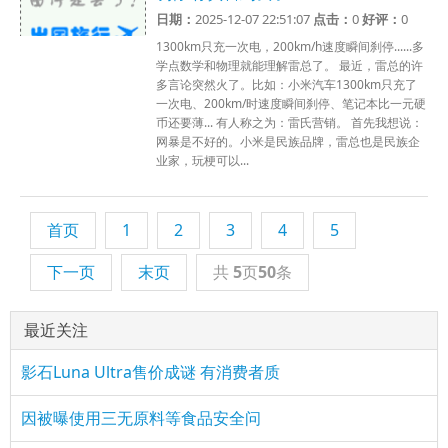
日期：
2025-12-07 22:51:07
点击：
0
好评：
0
1300km只充一次电，200km/h速度瞬间刹停......多
学点数学和物理就能理解雷总了。 最近，雷总的许
多言论突然火了。比如：小米汽车1300km只充了
一次电、200km/时速度瞬间刹停、笔记本比一元硬
币还要薄... 有人称之为：雷氏营销。 首先我想说：
网暴是不好的。小米是民族品牌，雷总也是民族企
业家，玩梗可以...
首页
1
2
3
4
5
下一页
末页
共
5
页
50
条
最近关注
影石Luna Ultra售价成谜 有消费者质
因被曝使用三无原料等食品安全问