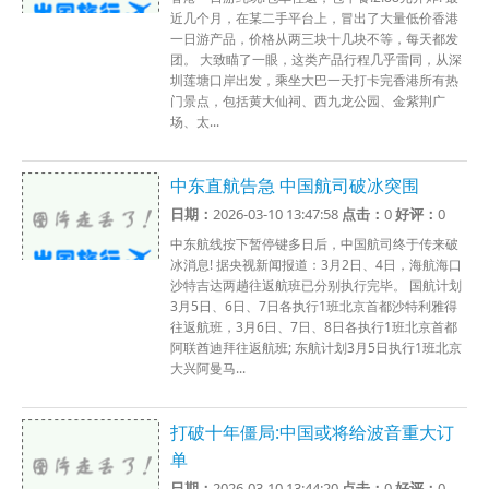
近几个月，在某二手平台上，冒出了大量低价香港
一日游产品，价格从两三块十几块不等，每天都发
团。 大致瞄了一眼，这类产品行程几乎雷同，从深
圳莲塘口岸出发，乘坐大巴一天打卡完香港所有热
门景点，包括黄大仙祠、西九龙公园、金紫荆广
场、太...
中东直航告急 中国航司破冰突围
日期：
2026-03-10 13:47:58
点击：
0
好评：
0
中东航线按下暂停键多日后，中国航司终于传来破
冰消息! 据央视新闻报道：3月2日、4日，海航海口
沙特吉达两趟往返航班已分别执行完毕。 国航计划
3月5日、6日、7日各执行1班北京首都沙特利雅得
往返航班，3月6日、7日、8日各执行1班北京首都
阿联酋迪拜往返航班; 东航计划3月5日执行1班北京
大兴阿曼马...
打破十年僵局:中国或将给波音重大订
单
日期：
2026-03-10 13:44:20
点击：
0
好评：
0