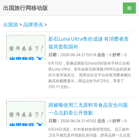
出国旅行网移动版
导航
出国游
>
品牌资讯
>
影石Luna Ultra售价成谜 有消费者质
疑其套取国补
日期：
2026-06-24 21:53:19
点击：
0
好评：
0
6月10日，影像品牌影石Insta360发布手持云台相
机Luna Ultra，发布会标注标准版3999元起的首发
价引发市场关注。 然而在社交平台却有消费者晒出
购买的截图显示，商品总价为4729元，享受了
705.71元的...
因被曝使用三无原料等食品安全问题
一点点奶茶公开致歉
日期：
2026-06-24 21:47:02
点击：
0
好评：
0
6月24日消息，针对食材效期管理混乱、员工操作
卫生不规范及环境脏乱等问题，奶茶品牌一点点发