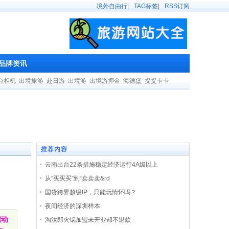
境外自由行
|
TAG标签
|
RSS订阅
品牌资讯
台相机
出境旅游
赴日游
出境游
出境游押金
海德堡
提提卡卡
推荐内容
云南出台22条措施稳定经济运行4A级以上
从“买买买”到“卖卖卖&rd
国货跨界超级IP，只能玩情怀吗？
夜间经济的深圳样本
启动
淘汰郎火锅加盟未开业却不退款