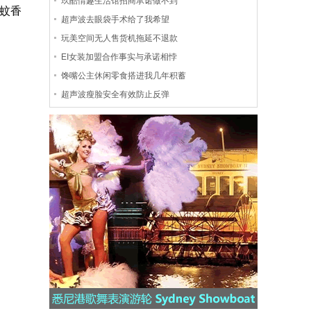
玖酷情趣生活馆招商承诺做不到
蚊香
超声波去眼袋手术给了我希望
玩美空间无人售货机拖延不退款
EI女装加盟合作事实与承诺相悖
馋嘴公主休闲零食搭进我几年积蓄
超声波瘦脸安全有效防止反弹