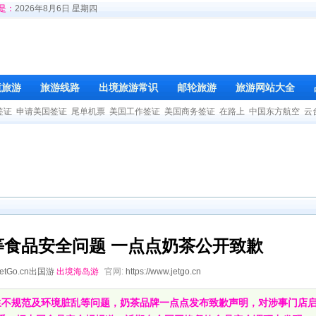
是：
2026年8月6日 星期四
境旅游
旅游线路
出境旅游常识
邮轮旅游
旅游网站大全
签证
申请美国签证
尾单机票
美国工作签证
美国商务签证
在路上
中国东方航空
云
食品安全问题 一点点奶茶公开致歉
JetGo.cn出国游
出境海岛游
官网:
https://www.jetgo.cn
卫生不规范及环境脏乱等问题，奶茶品牌一点点发布致歉声明，对涉事门店