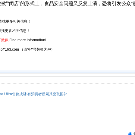
歉”“闭店”的形式上，食品安全问题又反复上演，恐将引发公众
查找更多相关信息！
查找更多相关信息！
开致歉
Find more information!
atrip#163.com （请将#号替换为@）
na Ultra售价成谜 有消费者质疑其套取国补