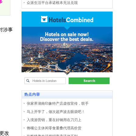
多
众派生活平台承诺根本无法兑现
对涉事
热点内容
张家界湖南印象特产店虚假宣传，联手
马上开学了，做次超声波去眼袋吧！
入境游营销，重在好钢用在刀刃上
馋嘴公主休闲零食重叠代理高价货
更改