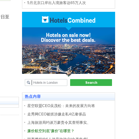
5月北京口岸出入境旅客达65万人次
付日至
热点内容
星空联盟CEO吴茂松：未来的发展方向将
走秀网CEO被抓涉嫌走私4亿奢侈品
上海旅游局约谈万豪责令其查明事实、
廉价航空到底“廉价”在哪里？