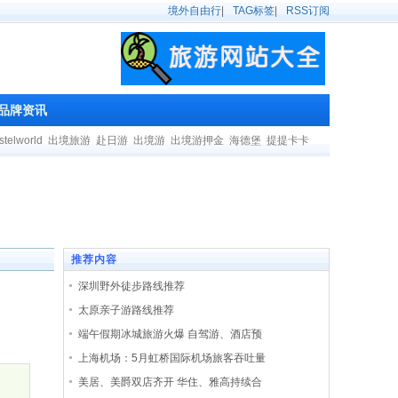
境外自由行
|
TAG标签
|
RSS订阅
品牌资讯
stelworld
出境旅游
赴日游
出境游
出境游押金
海德堡
提提卡卡
推荐内容
深圳野外徒步路线推荐
太原亲子游路线推荐
端午假期冰城旅游火爆 自驾游、酒店预
上海机场：5月虹桥国际机场旅客吞吐量
美居、美爵双店齐开 华住、雅高持续合