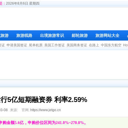
是：
2026年8月6日 星期四
境旅游
旅游线路
出境旅游常识
邮轮旅游
旅游网站大全
签证
申请美国签证
尾单机票
美国工作签证
美国商务签证
在路上
中国东方航空
Ho
5亿短期融资券 利率2.59%
03-08
来源:
官网:
https://www.jetgo.cn
额5.6亿，申购价位区间为241.0%~270.0%。