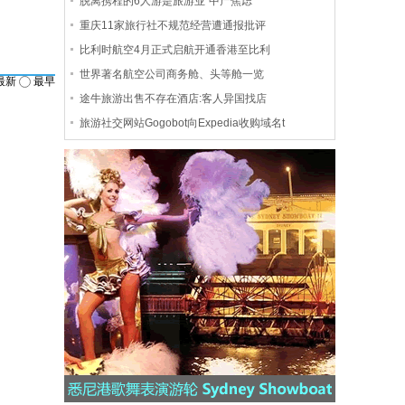
脱离携程的6人游是旅游业“中产焦虑”
重庆11家旅行社不规范经营遭通报批评
比利时航空4月正式启航开通香港至比利
世界著名航空公司商务舱、头等舱一览
最新
最早
途牛旅游出售不存在酒店:客人异国找店
旅游社交网站Gogobot向Expedia收购域名t