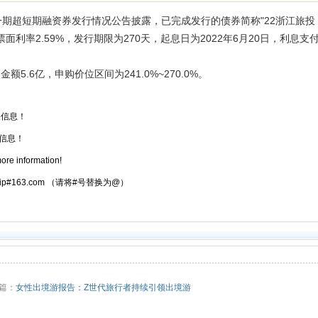
一期超短期融资券发行情况公告披露，已完成发行的债券简称"22浙江旅投
，票面利率2.59%，发行期限为270天，起息日为2022年6月20日，利息支
.6亿，申购价位区间为241.0%~270.0%。
信息！
信息！
ore information!
atrip#163.com （请将#号替换为@）
篇：
女性出境游报告：Z世代旅行者持续引领出境游