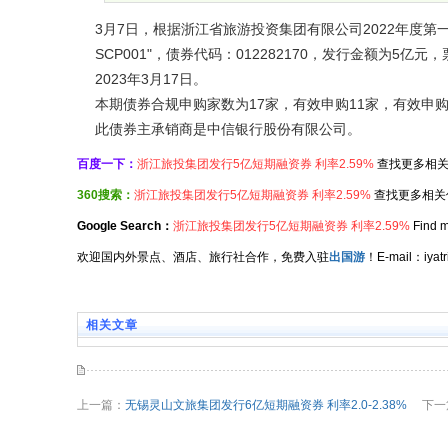
3月7日，根据浙江省旅游投资集团有限公司2022年度第
SCP001"，债券代码：012282170，发行金额为5亿元
2023年3月17日。
本期债券合规申购家数为17家，有效申购11家，有效申购金额5
此债券主承销商是中信银行股份有限公司。
百度一下：
浙江旅投集团发行5亿短期融资券 利率2.59%
查找更多相关
360搜索：
浙江旅投集团发行5亿短期融资券 利率2.59%
查找更多相关
Google Search：
浙江旅投集团发行5亿短期融资券 利率2.59%
Find m
欢迎国内外景点、酒店、旅行社合作，免费入驻
出国游
！E-mail：iy
相关文章
上一篇：
无锡灵山文旅集团发行6亿短期融资券 利率2.0-2.38%
下一