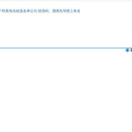
3个和美海岛候选名单公示 鼓浪屿、涠洲岛等榜上有名