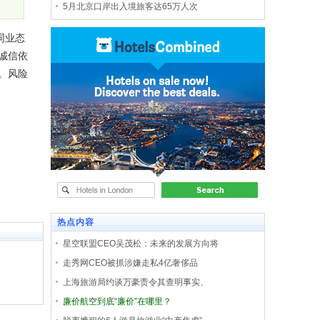
5月北京口岸出入境旅客达65万人次
同业态
诚信依
。风险
热点内容
星空联盟CEO吴茂松：未来的发展方向将
走秀网CEO被抓涉嫌走私4亿奢侈品
上海旅游局约谈万豪责令其查明事实、
廉价航空到底“廉价”在哪里？