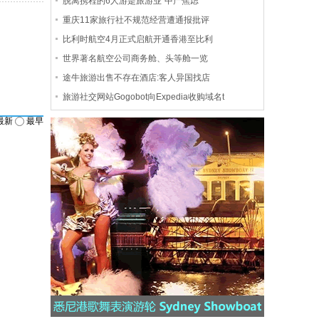
脱离携程的6人游是旅游业“中产焦虑”
重庆11家旅行社不规范经营遭通报批评
比利时航空4月正式启航开通香港至比利
世界著名航空公司商务舱、头等舱一览
途牛旅游出售不存在酒店:客人异国找店
旅游社交网站Gogobot向Expedia收购域名t
最新
最早