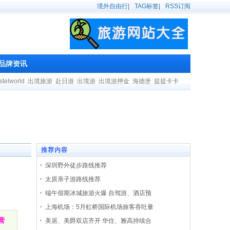
境外自由行
|
TAG标签
|
RSS订阅
品牌资讯
stelworld
出境旅游
赴日游
出境游
出境游押金
海德堡
提提卡卡
推荐内容
深圳野外徒步路线推荐
太原亲子游路线推荐
端午假期冰城旅游火爆 自驾游、酒店预
上海机场：5月虹桥国际机场旅客吞吐量
营
美居、美爵双店齐开 华住、雅高持续合