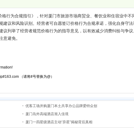
场价格行为合规指引》，针对厦门市旅游市场商贸业、餐饮业和住宿业中不
规建议和风险识别。经营者可自愿签订价格行为合规承诺，强化自身守法
建议列举了经营者规范价格行为的指导意见，以有效减少消费纠纷与争议
注意避免。
rmation!
atrip#163.com （请将#号替换为@）
优客工场并购厦门本土共享办公品牌爱特众创
厦门岛外高端酒店渐入佳境
厦门一四星级酒店主动“弃星”揭秘背后真相