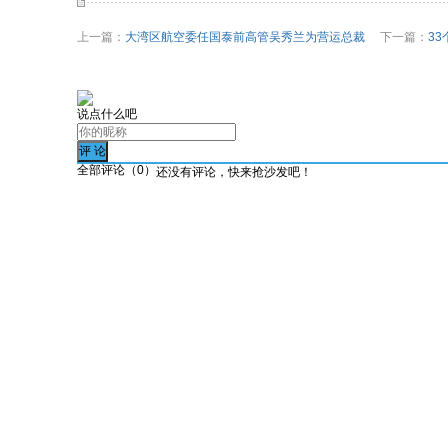
上一篇：
大湾区航空委任国泰前高管吴秀兰为营运总裁
下一篇：
3
说点什么吧
全部评论（
0
）
还没有评论，快来抢沙发吧！