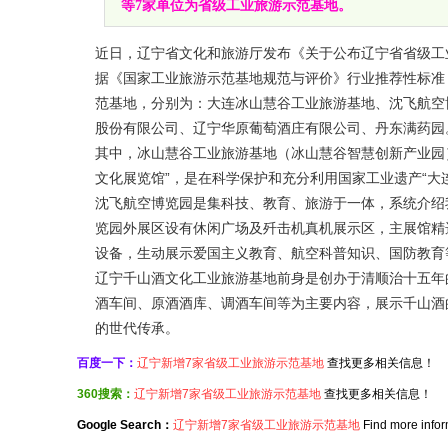
等7家单位为省级工业旅游示范基地。
近日，辽宁省文化和旅游厅发布《关于公布辽宁省省级工
据《国家工业旅游示范基地规范与评价》行业推荐性标准
范基地，分别为：大连冰山慧谷工业旅游基地、沈飞航空
股份有限公司、辽宁华原葡萄酒庄有限公司、丹东满药园
其中，冰山慧谷工业旅游基地（冰山慧谷智慧创新产业园）
文化展览馆”，是在科学保护和充分利用国家工业遗产“大
沈飞航空博览园是集科技、教育、旅游于一体，系统介绍
览园外展区设有休闲广场及歼击机真机展示区，主展馆精选
设备，生动展示爱国主义教育、航空科普知识、国防教育
辽宁千山酒文化工业旅游基地前身是创办于清顺治十五年的
酒车间、原酒酒库、调酒车间等为主要内容，展示千山酒
的世代传承。
百度一下：
辽宁新增7家省级工业旅游示范基地
查找更多相关信息！
360搜索：
辽宁新增7家省级工业旅游示范基地
查找更多相关信息！
Google Search：
辽宁新增7家省级工业旅游示范基地
Find more infor