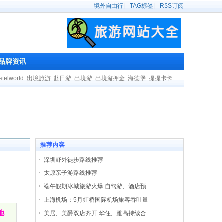
境外自由行
|
TAG标签
|
RSS订阅
品牌资讯
stelworld
出境旅游
赴日游
出境游
出境游押金
海德堡
提提卡卡
推荐内容
深圳野外徒步路线推荐
太原亲子游路线推荐
端午假期冰城旅游火爆 自驾游、酒店预
上海机场：5月虹桥国际机场旅客吞吐量
地
美居、美爵双店齐开 华住、雅高持续合