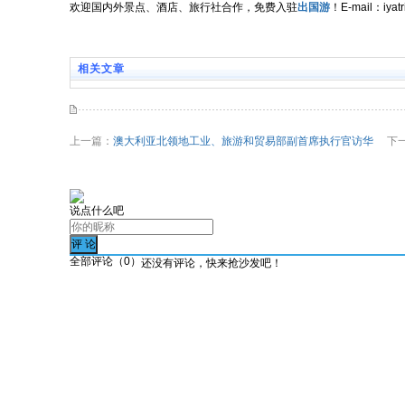
欢迎国内外景点、酒店、旅行社合作，免费入驻
出国游
！E-mail：iy
相关文章
上一篇：
澳大利亚北领地工业、旅游和贸易部副首席执行官访华
下一
说点什么吧
全部评论（
0
）
还没有评论，快来抢沙发吧！