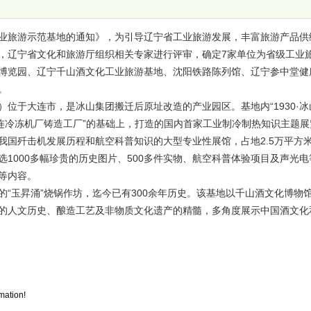
业旅游示范基地的通知》，为引导辽宁省工业旅游发展，丰富旅游产品供
，辽宁省文化和旅游厅组织相关专家进行评审，确定7家单位为省级工业
博览园、辽宁千山酒文化工业旅游基地、沈阳铁路陈列馆、辽宁参中堂健
。
位于大连市，是冰山集团搬迁后原址改造的产业园区。基地内“1930·冰
连冷冻机厂铸造工厂”的基础上，打造的国内首家工业制冷制热知识主题展
我国歼击机发展历程和航空科普知识的大型专业性展馆，占地2.5万平方
1000多幅珍贵的历史图片、500多件实物、航空科普体验项目及声光电
等内容。
“玉昇涌”烧锅作坊，迄今已有300余年历史。该基地以千山酒文化博物
的人文历史、酿造工艺及非物质文化遗产的精髓，多角度展示中国酒文化
mation!