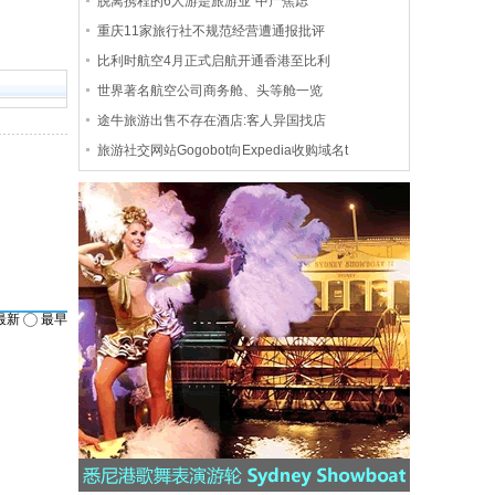
脱离携程的6人游是旅游业“中产焦虑”
重庆11家旅行社不规范经营遭通报批评
比利时航空4月正式启航开通香港至比利
世界著名航空公司商务舱、头等舱一览
途牛旅游出售不存在酒店:客人异国找店
旅游社交网站Gogobot向Expedia收购域名t
最新
最早