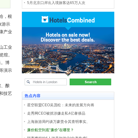
5月北京口岸出入境旅客达65万人次
给，根
旅游示
康产业
山工业
览馆。
米。博
等演示
馆、酿
和技艺
热点内容
星空联盟CEO吴茂松：未来的发展方向将
走秀网CEO被抓涉嫌走私4亿奢侈品
上海旅游局约谈万豪责令其查明事实、
廉价航空到底“廉价”在哪里？