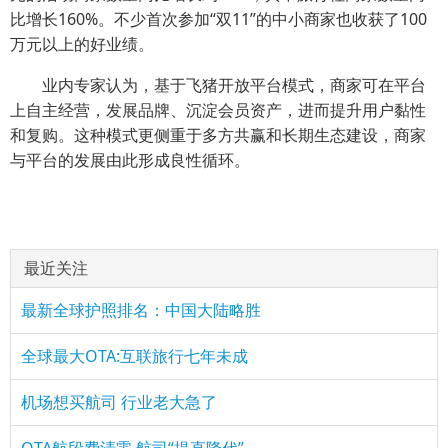
比增长160%。不少首次参加“双11”的中小商家也收获了100
万元以上的好业绩。
业内专家认为，基于飞猪开放平台模式，商家可在平台
上自主经营，发展品牌、沉淀会员资产，进而提升用户黏性
和复购。这种模式更侧重于多方共赢和长期生态建设，商家
与平台的发展由此形成良性循环。
最近关注
最新全球护照排名：中国大陆略胜
全球最大OTA:互联旅行七年未成
机场想买航司 行业老大急了