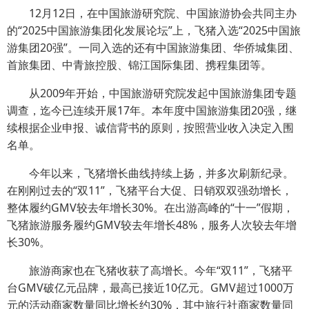
12月12日，在中国旅游研究院、中国旅游协会共同主办
的“2025中国旅游集团化发展论坛”上，飞猪入选“2025中国旅
游集团20强”。一同入选的还有中国旅游集团、华侨城集团、
首旅集团、中青旅控股、锦江国际集团、携程集团等。
从2009年开始，中国旅游研究院发起中国旅游集团专题
调查，迄今已连续开展17年。本年度中国旅游集团20强，继
续根据企业申报、诚信背书的原则，按照营业收入决定入围
名单。
今年以来，飞猪增长曲线持续上扬，并多次刷新纪录。
在刚刚过去的“双11”，飞猪平台大促、日销双双强劲增长，
整体履约GMV较去年增长30%。在出游高峰的“十一”假期，
飞猪旅游服务履约GMV较去年增长48%，服务人次较去年增
长30%。
旅游商家也在飞猪收获了高增长。今年“双11”，飞猪平
台GMV破亿元品牌，最高已接近10亿元。GMV超过1000万
元的活动商家数量同比增长约30%，其中旅行社商家数量同