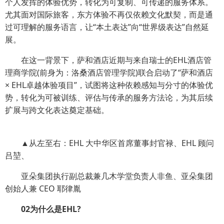
个人发挥的体验优势，转化为可复制、可传递的服务体系。
尤其面对国际旅客，东方体验不再仅依赖文化默契，而是通
过可理解的服务语言，让“本土表达”向“世界级表达”自然延
展。
在这一背景下，萨和酒店近期与来自瑞士的EHL酒店管
理商学院(前身为：洛桑酒店管理学院)联合启动了“萨和酒店
× EHL卓越体验项目”，试图将这种依赖感知与分寸的体验优
势，转化为可被训练、评估与传承的服务方法论，为其后续
扩展与跨文化表达奠定基础。
▲从左至右：EHL 大中华区首席董事封官禄、EHL 顾问
吕堃、
亚朵集团执行副总裁兼几木学堂负责人非鱼、亚朵集团
创始人兼 CEO 耶律胤
02为什么是EHL?