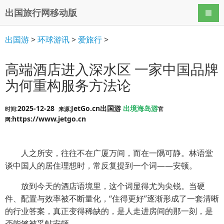
出国旅行网移动版
导航
出国游
>
环球游讯
>
爱旅行
>
高端酒店进入深水区 一家中国品牌
为何重构服务方法论
2025-12-28
JetGo.cn出国游
出境海岛游
时间:
来源:
官
https://www.jetgo.cn
网:
人之所安，往往不在广厦万间，而在一隅可静。林语堂
谈中国人的居住理想时，常反复提到一个词——安顿。
放到今天的酒店语境里，这个词显得尤为尖锐。当硬
件、配置与效率被不断量化，“住得更好”逐渐形成了一套清晰
的行业答案，真正变得稀缺的，是人走进房间的那一刻，是
否能够被妥帖安顿。