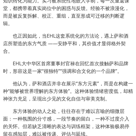
知识转化为能力。实习被系统性地嵌入学制，每一次重返课
堂，都携带着真实岗位中的困惑与反馈。经验不被浪漫化，
而是被反复拆解、校正、重组，直至形成可迁移的判断逻
辑。
也正因如此，当EHL这套系统化的方法论，遇上萨和酒
店所塑造的东方气质 ——安静平和，其价值才显得格外契
合。
EHL大中华区首席董事封官禄在回忆首次接触萨和品牌
时，形容这是一家“很独特”“强调和合文化的一个品牌”。
他认为，萨和酒店并非在展示“东方元素”，而是在构建一
种“能够被世界理解的东方体验”。这种体验情绪密度低，却精
神张力充足，呈现出少见的文化自信与审美克制。
东方体验的动人之处，往往存在于难以言喻的细微层
面：一种氛围的分寸感，一段节奏的留白，一种不过度介入
的关怀。但若缺乏清晰的表达与训练框架，这种体验极易停
留在感知层，难以被传递、评估与延续。