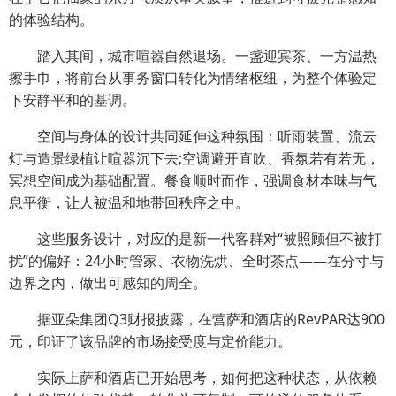
的体验结构。
踏入其间，城市喧嚣自然退场。一盏迎宾茶、一方温热
擦手巾，将前台从事务窗口转化为情绪枢纽，为整个体验定
下安静平和的基调。
空间与身体的设计共同延伸这种氛围：听雨装置、流云
灯与造景绿植让喧嚣沉下去;空调避开直吹、香氛若有若无，
冥想空间成为基础配置。餐食顺时而作，强调食材本味与气
息平衡，让人被温和地带回秩序之中。
这些服务设计，对应的是新一代客群对“被照顾但不被打
扰”的偏好：24小时管家、衣物洗烘、全时茶点——在分寸与
边界之内，做出可感知的周全。
据亚朵集团Q3财报披露，在营萨和酒店的RevPAR达900
元，印证了该品牌的市场接受度与定价能力。
实际上萨和酒店已开始思考，如何把这种状态，从依赖