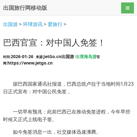
出国旅行网移动版
导航
出国游
>
环球游讯
>
爱旅行
>
巴西官宣：对中国人免签！
2026-01-26
JetGo.cn出国游
出境海岛游
时间:
来源:
官
https://www.jetgo.cn
网:
据巴西国家通讯社报道，巴西总统卢拉于当地时间1月23
日正式宣布：对中国公民免签 。
一切早有预兆：此前巴西已在推动免签进程，今年早些
时候又正式上线电子签。
如今免签消息一出，社交媒体迅速沸腾。