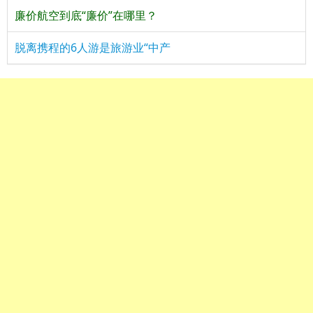
廉价航空到底“廉价”在哪里？
脱离携程的6人游是旅游业“中产