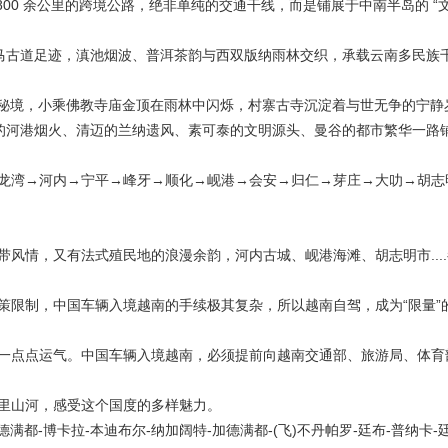
0 余公里的跨境公路，绝非单纯的交通干线，而是铺展于中南半岛的 “
与茶马古道足迹，滇池烟波、普洱茶韵与西双版纳雨林交织，承载云南多民族
 原始秘境，小乘佛教寺庙金顶在雨林中闪烁，村寨古寺沉淀着与世无争的宁静
清孔的河港烟火、清迈的兰纳遗风、素可泰的文明源头、曼谷的都市繁华一路
湾→河内→宁平→峰牙→顺化→岘港→会安→归仁→芽庄→大叻→胡志
情，又有法式殖民地的浪漫余韵，河内古城、岘港海滩、胡志明市....
限制，中国车辆入境越南的手续极其复杂，所以越南自驾，成为“限量”
点点运气。中国车辆入境越南，必须提前向越南交通部、旅游局、体育
里山河，感受这个国度的多样魅力。
-博卡拉-本迪布尔-纳加阔特-加德满都-(飞)不丹帕罗-廷布-普纳卡-廷