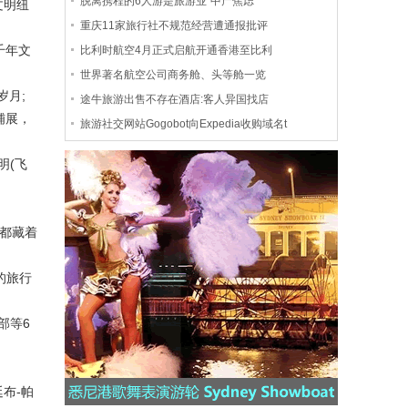
脱离携程的6人游是旅游业“中产焦虑”
文明纽
重庆11家旅行社不规范经营遭通报批评
千年文
比利时航空4月正式启航开通香港至比利
世界著名航空公司商务舱、头等舱一览
岁月;
途牛旅游出售不存在酒店:客人异国找店
铺展，
旅游社交网站Gogobot向Expedia收购域名t
明(飞
都藏着
的旅行
部等6
布-帕