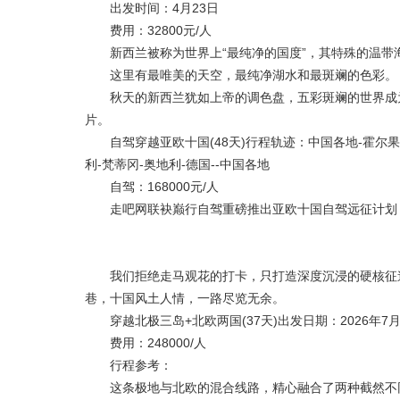
出发时间：4月23日
费用：32800元/人
新西兰被称为世界上“最纯净的国度”，其特殊的温带
这里有最唯美的天空，最纯净湖水和最斑斓的色彩。
秋天的新西兰犹如上帝的调色盘，五彩斑斓的世界成为
片。
自驾穿越亚欧十国(48天)行程轨迹：中国各地-霍尔果斯
利-梵蒂冈-奥地利-德国--中国各地
自驾：168000元/人
走吧网联袂巅行自驾重磅推出亚欧十国自驾远征计划
我们拒绝走马观花的打卡，只打造深度沉浸的硬核征途
巷，十国风土人情，一路尽览无余。
穿越北极三岛+北欧两国(37天)出发日期：2026年7月
费用：248000/人
行程参考：
这条极地与北欧的混合线路，精心融合了两种截然不同