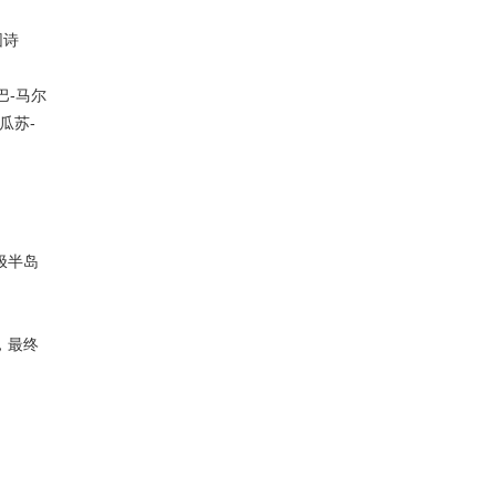
园诗
巴-马尔
瓜苏-
极半岛
，最终