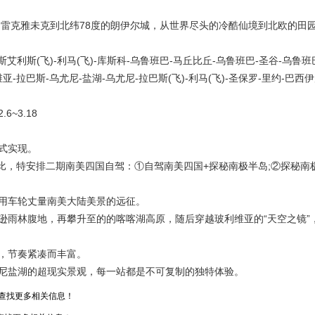
雷克雅未克到北纬78度的朗伊尔城，从世界尽头的冷酷仙境到北欧的田
利斯(飞)-利马(飞)-库斯科-乌鲁班巴-马丘比丘-乌鲁班巴-圣谷-乌鲁班
亚-拉巴斯-乌尤尼-盐湖-乌尤尼-拉巴斯(飞)-利马(飞)-圣保罗-里约-巴西伊
6~3.18
式实现。
比，特安排二期南美四国自驾：①自驾南美四国+探秘南极半岛;②探秘南
用车轮丈量南美大陆美景的远征。
雨林腹地，再攀升至的的喀喀湖高原，随后穿越玻利维亚的“天空之镜”
，节奏紧凑而丰富。
盐湖的超现实景观，每一站都是不可复制的独特体验。
查找更多相关信息！