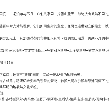
度——尼泊尔与不丹，它们共享同一片雪山蓝天，却绽放出截然不同的
百年时光才能理解。它们如同尘封的宝盒，像两位遗世独立的隐士，以
交汇点上：从加德满都的市井烟火到博卡拉的雪山湖景，再到不丹的幸
)-哈萨克斯坦+吉尔吉斯斯坦+乌兹别克斯坦+土库曼斯坦+塔吉克斯坦-塔
9月19日
口，连穿五“斯坦”国度，完成一场32天的地理自驾。
古丝路，聆听驼铃变奏为引擎的轰鸣，触摸文明在沙漠与绿洲间留下的
其鲜明的地貌与文化标签。
迹!
湖-特威泽尔-奥马鲁-但尼丁-蒂阿瑙-皇后镇-格莱诺基-皇后镇-瓦纳卡-