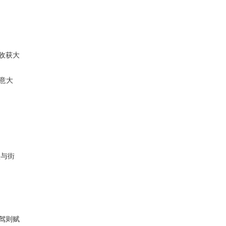
收获大
-意大
堡与街
驾则赋