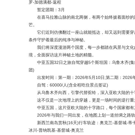
罗-加德满都-返程
暂定团期：3月
在喜马拉雅山脉的南北两侧，有两个始终披着面纱的国
芒。
它们近到仿佛翻过一座山就能抵达，却又远到需要穿越
条件守护着最后的纯净与神秘。
我们将深度漫游两个国度，每一步都踏在风景与文化的
境，全面探访这片神秘土地的精髓。
中亚五国32日之旅自驾穿越5个斯坦国：乌鲁木齐(集结
团)
出发时间：第一期：2026年5月10日;第二期：2026年
自驾：60000/人(含全程吃住景点签证)
从乌鲁木齐向西，引擎代替驼铃，深入亚欧大陆的十字路
这不仅是一次地理上的穿越，更是一场时间的逆行重走
中亚五国，这片亚欧大陆的十字路口，每个国家都有
2026年与我们一同出发，在地图上划一道丝绸之路轨
新西兰南岛赏秋(16天)行车轨迹：奥克兰-基督城-蒂卡普
冰川-普纳凯基-基督城-奥克兰