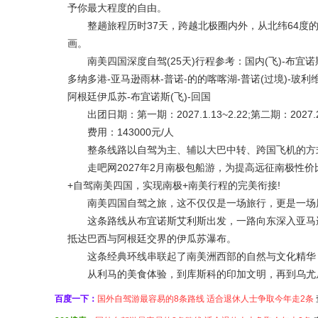
予你最大程度的自由。
整趟旅程历时37天，跨越北极圈内外，从北纬64度的
画。
南美四国深度自驾(25天)行程参考：国内(飞)-布宜诺斯艾
多纳多港-亚马逊雨林-普诺-的的喀喀湖-普诺(过境)-玻利维
阿根廷伊瓜苏-布宜诺斯(飞)-回国
出团日期：第一期：2027.1.13~2.22;第二期：2027.2.
费用：143000元/人
整条线路以自驾为主、辅以大巴中转、跨国飞机的方
走吧网2027年2月南极包船游，为提高远征南极性价
+自驾南美四国，实现南极+南美行程的完美衔接!
南美四国自驾之旅，这不仅仅是一场旅行，更是一场
这条路线从布宜诺斯艾利斯出发，一路向东深入亚马逊
抵达巴西与阿根廷交界的伊瓜苏瀑布。
这条经典环线串联起了南美洲西部的自然与文化精华
从利马的美食体验，到库斯科的印加文明，再到乌尤尼
百度一下：
国外自驾游最容易的8条路线 适合退休人士争取今年走2条