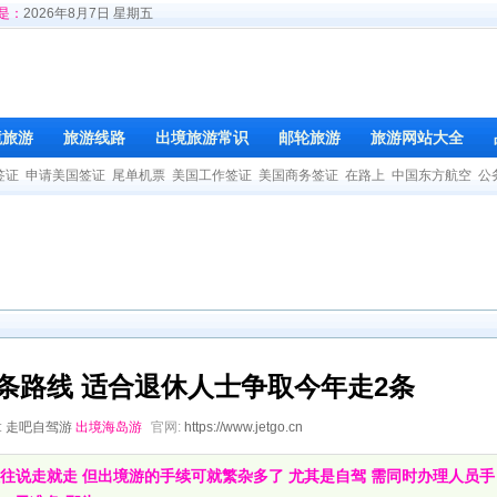
是：
2026年8月7日 星期五
境旅游
旅游线路
出境旅游常识
邮轮旅游
旅游网站大全
签证
申请美国签证
尾单机票
美国工作签证
美国商务签证
在路上
中国东方航空
公
条路线 适合退休人士争取今年走2条
:
走吧自驾游
出境海岛游
官网:
https://www.jetgo.cn
往往说走就走 但出境游的手续可就繁杂多了 尤其是自驾 需同时办理人员手