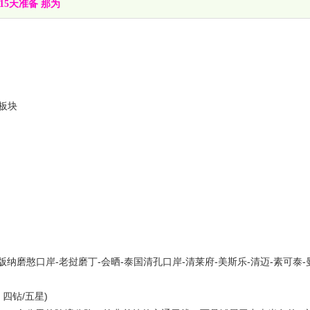
5天准备 那为
板块
纳磨憨口岸-老挝磨丁-会晒-泰国清孔口岸-清莱府-美斯乐-清迈-素可泰-
四钻/五星)