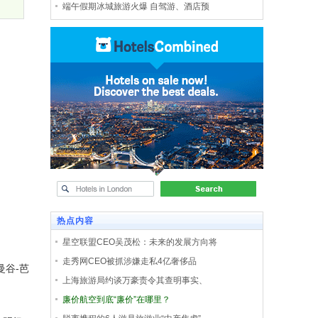
端午假期冰城旅游火爆 自驾游、酒店预
热点内容
星空联盟CEO吴茂松：未来的发展方向将
走秀网CEO被抓涉嫌走私4亿奢侈品
曼谷-芭
上海旅游局约谈万豪责令其查明事实、
廉价航空到底“廉价”在哪里？