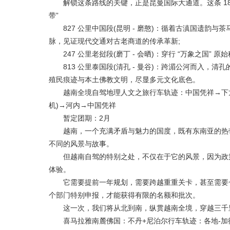
解锁这条路线的关键，正是昆曼国际大通道。这条 180
带”
827 公里中国段(昆明 - 磨憨)：循着古滇国遗韵
脉，见证现代交通对古老商道的传承革新;
247 公里老挝段(磨丁 - 会晒)：穿行 “万象之国”
813 公里泰国段(清孔 - 曼谷)：跨湄公河而入，
殖民痕迹与本土佛教文明，尽显多元文化底色。
越南全境自驾地理人文之旅行车轨迹：中国凭祥→下龙
机)→河内→中国凭祥
暂定团期：2月
越南，一个充满矛盾与魅力的国度，既有东南亚的热带风
不同的风景与故事。
但越南自驾的特别之处，不仅在于它的风景，因为政策
体验。
它需要提前一年规划，需要跨越重重关卡，甚至需要一
个部门特别申报，才能获得有限的名额和批次。
这一次，我们将从北到南，纵贯越南全境，穿越三千
喜马拉雅南麓佛国：不丹+尼泊尔行车轨迹：各地-加德满都