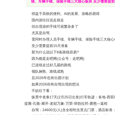
续、车辆手续、保险手续三大核心板块 至少需要提前1
得益于高铁的便利、AI的发展、攻略的易得
国内游往往说走就走
但出境游的手续可就繁杂多了
尤其是自驾
需同时办理人员手续、车辆手续、保险手续三大核心
至少需要提前15天准备
那为什么说以下8条路线容易?
因为都是走吧网(公众号：走吧网)
已连续走过好几届的路线
领队娴熟、路线成熟
且2026年也有出团计划
如果2026你有自驾出境的想法
不妨往下看：
纵贯中老泰17天(2月25日出发)行车轨迹：各地-西双版
提雅-孔敬-廊开-老挝万象-万荣-琅勃拉邦-磨憨—返程
自驾：24600元/人(含全程吃住景点门票，酒店标准：