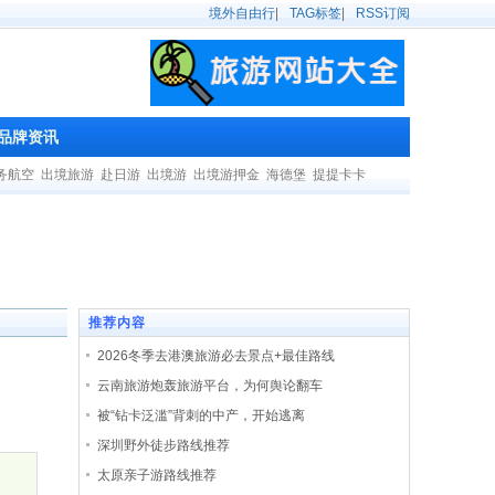
境外自由行
|
TAG标签
|
RSS订阅
品牌资讯
务航空
出境旅游
赴日游
出境游
出境游押金
海德堡
提提卡卡
推荐内容
2026冬季去港澳旅游必去景点+最佳路线
云南旅游炮轰旅游平台，为何舆论翻车
被“钻卡泛滥”背刺的中产，开始逃离
深圳野外徒步路线推荐
太原亲子游路线推荐