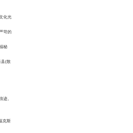
文化光
严苛的
福秘
县(散
痕迹。
福克斯