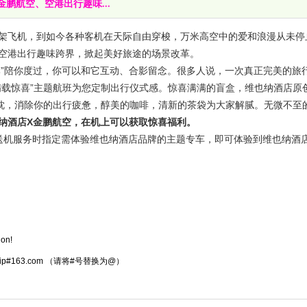
鹏航空、空港出行趣味...
飞机，到如今各种客机在天际自由穿梭，万米高空中的爱和浪漫从未停
空港出行趣味跨界，掀起美好旅途的场景改革。
”陪你度过，你可以和它互动、合影留念。很多人说，一次真正完美的旅
载惊喜”主题航班为您定制出行仪式感。惊喜满满的盲盒，维也纳酒店原创I
U型枕，消除你的出行疲惫，醇美的咖啡，清新的茶袋为大家解腻。无微不至
维也纳酒店X金鹏航空，在机上可以获取惊喜福利。
接送机服务时指定需体验维也纳酒店品牌的主题专车，即可体验到维也纳酒
ion!
atrip#163.com （请将#号替换为@）