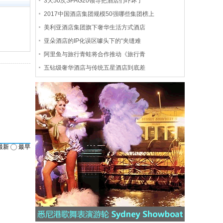
3天50次SPAG20领导把酒店们吓坏了
2017中国酒店集团规模50强哪些集团榜上
美利亚酒店集团旗下奢华生活方式酒店
亚朵酒店的IP化误区噱头下的“夹缝难
阿里鱼与旅行青蛙将合作推动《旅行青
五钻级奢华酒店与传统五星酒店到底差
最新
最早