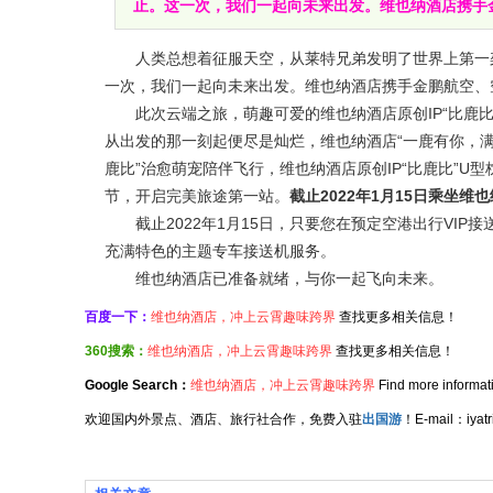
止。这一次，我们一起向未来出发。维也纳酒店携手金
人类总想着征服天空，从莱特兄弟发明了世界上第一架
一次，我们一起向未来出发。维也纳酒店携手金鹏航空、
此次云端之旅，萌趣可爱的维也纳酒店原创IP“比鹿比
从出发的那一刻起便尽是灿烂，维也纳酒店“一鹿有你，满
鹿比”治愈萌宠陪伴飞行，维也纳酒店原创IP“比鹿比”
节，开启完美旅途第一站。
截止2022年1月15日乘坐
截止2022年1月15日，只要您在预定空港出行VIP
充满特色的主题专车接送机服务。
维也纳酒店已准备就绪，与你一起飞向未来。
百度一下：
维也纳酒店，冲上云霄趣味跨界
查找更多相关信息！
360搜索：
维也纳酒店，冲上云霄趣味跨界
查找更多相关信息！
Google Search：
维也纳酒店，冲上云霄趣味跨界
Find more informat
欢迎国内外景点、酒店、旅行社合作，免费入驻
出国游
！E-mail：iy