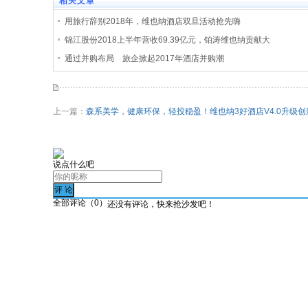
相关文章
用旅行辞别2018年，维也纳酒店双旦活动抢先嗨
锦江股份2018上半年营收69.39亿元，铂涛维也纳贡献大
通过并购布局 旅企掀起2017年酒店并购潮
上一篇：
森系美学，健康环保，轻投稳盈！维也纳3好酒店V4.0升级
说点什么吧
全部评论（
0
）
还没有评论，快来抢沙发吧！