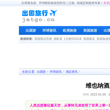
出境海岛游、环球邮轮旅游您的无二之旅 - 高端定制旅游专家！
今天
出国游
环球游讯
欧洲旅游
美国旅游
出
旅游标签:
美国签证拒签
游欧美
1元抢GO日本
美国签证
美国旅游
当前位置:
出国游
>
环球游讯
>
酒店资讯
>
维也纳酒
时间:
2022-01-05
人类总想着征服天空，从莱特兄弟发明了世界上第一