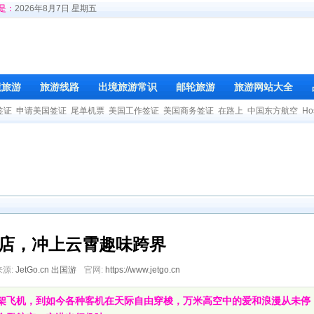
是：
2026年8月7日 星期五
境旅游
旅游线路
出境旅游常识
邮轮旅游
旅游网站大全
签证
申请美国签证
尾单机票
美国工作签证
美国商务签证
在路上
中国东方航空
Ho
店，冲上云霄趣味跨界
来源:
JetGo.cn 出国游
官网:
https://www.jetgo.cn
架飞机，到如今各种客机在天际自由穿梭，万米高空中的爱和浪漫从未停