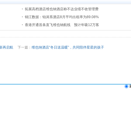
拓展高档酒店维也纳酒店称不达业绩不收管理费
锦江数据：铂涛系酒店8月平均出租率为89.08%
香港开通首条直飞维也纳航线 预计年吸12万客
创新再启航
下一篇：
维也纳酒店“冬日送温暖”，共同陪伴星星的孩子