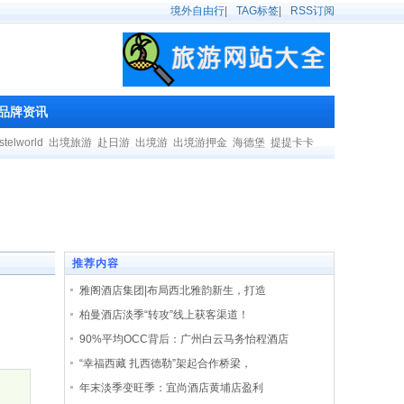
境外自由行
|
TAG标签
|
RSS订阅
品牌资讯
stelworld
出境旅游
赴日游
出境游
出境游押金
海德堡
提提卡卡
推荐内容
雅阁酒店集团|布局西北雅韵新生，打造
柏曼酒店淡季“转攻”线上获客渠道！
90%平均OCC背后：广州白云马务怡程酒店
“幸福西藏 扎西德勒”架起合作桥梁，
年末淡季变旺季：宜尚酒店黄埔店盈利