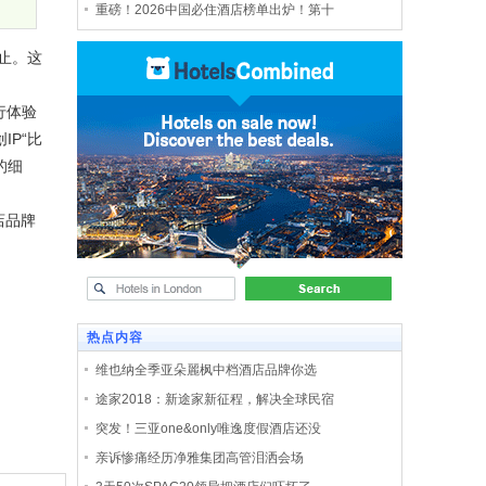
重磅！2026中国必住酒店榜单出炉！第十
止。这
行体验
P“比
的细
店品牌
热点内容
维也纳全季亚朵麗枫中档酒店品牌你选
途家2018：新途家新征程，解决全球民宿
突发！三亚one&only唯逸度假酒店还没
亲诉惨痛经历净雅集团高管泪洒会场