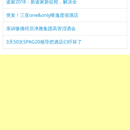
途家2018：新途家新征程，解决全
突发！三亚one&only唯逸度假酒店
亲诉惨痛经历净雅集团高管泪洒会
3天50次SPAG20领导把酒店们吓坏了