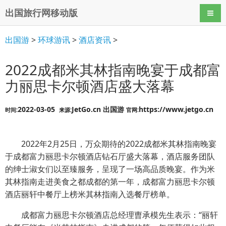
出国旅行网移动版
导航
出国游
>
环球游讯
>
酒店资讯
>
2022成都米其林指南晚宴于成都富
力丽思卡尔顿酒店盛大落幕
2022-03-05
JetGo.cn 出国游
https://www.jetgo.cn
时间:
来源:
官网:
2022年2月25日，万众期待的2022成都米其林指南晚宴
于成都富力丽思卡尔顿酒店钻石厅盛大落幕，酒店服务团队
的绅士淑女们以至臻服务，呈现了一场高品质晚宴。作为米
其林指南走进美食之都成都的第一年，成都富力丽思卡尔顿
酒店丽轩中餐厅上榜米其林指南入选餐厅榜单。
成都富力丽思卡尔顿酒店总经理曺承模先生表示：“丽轩