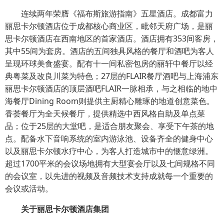
连续两年荣膺《福布斯旅游指南》五星酒店。成都富力
丽思卡尔顿酒店位于成都核心商业区，毗邻天府广场，是丽
思卡尔顿酒店在西南地区的首家酒店。酒店拥有353间客房，
其中55间为套房。酒店的五间独具风格的餐厅和酒吧为客人
呈现环球美食盛宴。配有十一间私密包房的丽轩中餐厅以经
典粤菜及改良川菜为特色；27层的FLAIR餐厅酒吧与上海浦东
丽思卡尔顿酒店的顶层酒吧FLAIR一脉相承，与之相临的地中
海餐厅Dining Room则提供主厨精心雕琢的地道创意菜色。
香荟餐厅为全天候餐厅，提供精选中西风格自助及单点菜
品；位于25层的大堂吧，是适合朋友聚会、享受下午茶的地
点。配备水下音响系统的室内游泳池、设备齐全的健身中心
以及丽思卡尔顿水疗中心，为客人打造城市中的惬意绿洲。
超过1700平米的会议场地拥有大型宴会厅以及七间规格不同
的会议室，以先进的视频及音频技术支持成就每一个重要的
会议或活动。
关于丽思卡尔顿酒店集团