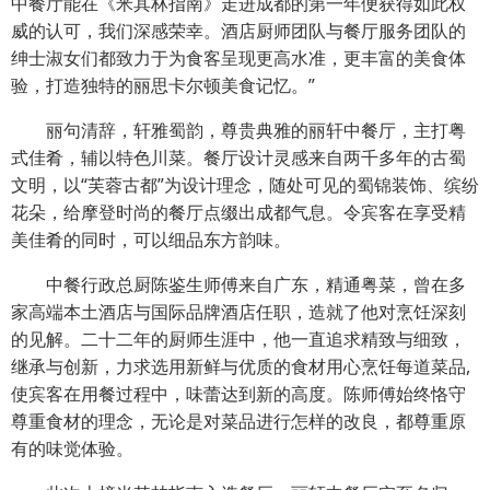
中餐厅能在《米其林指南》走进成都的第一年便获得如此权
威的认可，我们深感荣幸。酒店厨师团队与餐厅服务团队的
绅士淑女们都致力于为食客呈现更高水准，更丰富的美食体
验，打造独特的丽思卡尔顿美食记忆。”
丽句清辞，轩雅蜀韵，尊贵典雅的丽轩中餐厅，主打粤
式佳肴，辅以特色川菜。餐厅设计灵感来自两千多年的古蜀
文明，以“芙蓉古都”为设计理念，随处可见的蜀锦装饰、缤纷
花朵，给摩登时尚的餐厅点缀出成都气息。令宾客在享受精
美佳肴的同时，可以细品东方韵味。
中餐行政总厨陈鉴生师傅来自广东，精通粤菜，曾在多
家高端本土酒店与国际品牌酒店任职，造就了他对烹饪深刻
的见解。二十二年的厨师生涯中，他一直追求精致与细致，
继承与创新，力求选用新鲜与优质的食材用心烹饪每道菜品,
使宾客在用餐过程中，味蕾达到新的高度。陈师傅始终恪守
尊重食材的理念，无论是对菜品进行怎样的改良，都尊重原
有的味觉体验。