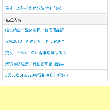
差评、投诉和会员权益 谁在为规
热点内容
维也纳全季亚朵麗枫中档酒店品牌
途家2018：新途家新征程，解决全
突发！三亚one&only唯逸度假酒店
亲诉惨痛经历净雅集团高管泪洒会
3天50次SPAG20领导把酒店们吓坏了