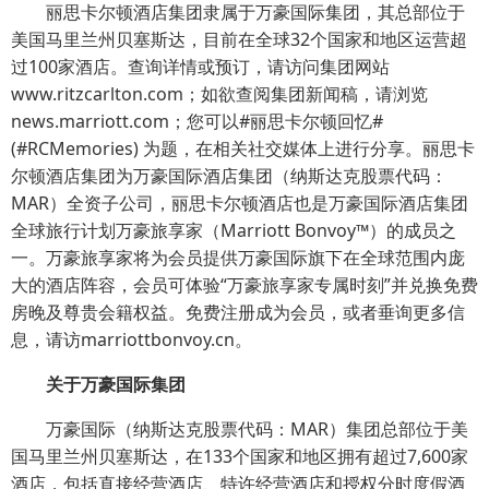
丽思卡尔顿酒店集团隶属于万豪国际集团，其总部位于
美国马里兰州贝塞斯达，目前在全球32个国家和地区运营超
过100家酒店。查询详情或预订，请访问集团网站
www.ritzcarlton.com；如欲查阅集团新闻稿，请浏览
news.marriott.com；您可以#丽思卡尔顿回忆#
(#RCMemories) 为题，在相关社交媒体上进行分享。丽思卡
尔顿酒店集团为万豪国际酒店集团（纳斯达克股票代码：
MAR）全资子公司，丽思卡尔顿酒店也是万豪国际酒店集团
全球旅行计划万豪旅享家（Marriott Bonvoy™）的成员之
一。万豪旅享家将为会员提供万豪国际旗下在全球范围内庞
大的酒店阵容，会员可体验“万豪旅享家专属时刻”并兑换免费
房晚及尊贵会籍权益。免费注册成为会员，或者垂询更多信
息，请访marriottbonvoy.cn。
关于万豪国际集团
万豪国际（纳斯达克股票代码：MAR）集团总部位于美
国马里兰州贝塞斯达，在133个国家和地区拥有超过7,600家
酒店，包括直接经营酒店、特许经营酒店和授权分时度假酒