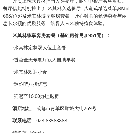
此次上榜米其林指南入选餐厅，丽轩中餐厅实至名归。
餐厅借此特别推出了“米其林入选餐厅” 八道式精选菜单,RMB
688/位起及米其林臻享客房套餐，匠心独具的甄选菜肴与丽
思卡尔顿的优质服务，给客人带来独特飨食体验。
米其林臻享客房套餐（基础房价另加951元）：
·
米其林定制双人位上套餐
·
香荟全天候餐厅双人自助早餐
·
米其林欢迎小食
·
迷你吧八折优惠
·
延迟至16:00办理退房
酒店地址：
成都市青羊区顺城大街269号
联系电话：
028-83588888
特色菜品介绍：