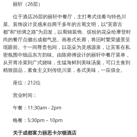
丽轩（26层）
位于酒店26层的丽轩中餐厅，主打粤式佳肴与特色川
菜。装饰设计灵感来自两千多年的古蜀文明，以“芙蓉古
都”和“丝绸之路”为启发，以蜀锦装饰、缤纷的花朵给摩登时
尚的餐厅点缀出成都气息。画卷式长廊，将旧时繁荣盛景呈
现眼前。十一间尊贵包间，以花朵为灵感源泉，让宾客在私
密氛围中细品东方韵味。由陈师傅设计的丽轩中餐厅菜单，
从开胃冷菜到广式烧味，生猛海鲜到美味汤羹，可口主食到
精致甜品，素食主义到传统川菜，各式美味，一应俱全。
座位：212位
营业时间：
午餐：11:30am - 2pm
晚餐：5:30pm – 10pm
关于成都富力丽思卡尔顿酒店