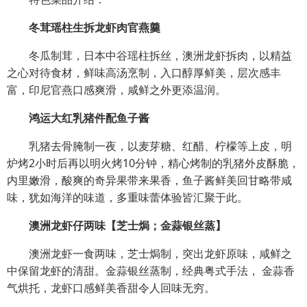
冬茸瑶柱生拆龙虾肉官燕羹
冬瓜制茸，日本中谷瑶柱拆丝，澳洲龙虾拆肉，以精益
之心对待食材，鲜味高汤烹制，入口醇厚鲜美，层次感丰
富，印尼官燕口感爽滑，咸鲜之外更添温润。
鸿运大红乳猪件配鱼子酱
乳猪去骨腌制一夜，以麦芽糖、红醋、柠檬等上皮，明
炉烤2小时后再以明火烤10分钟，精心烤制的乳猪外皮酥脆，
内里嫩滑，酸爽的奇异果带来果香，鱼子酱鲜美回甘略带咸
味，犹如海洋的味道，多重味蕾体验皆汇聚于此。
澳洲龙虾仔两味【芝士焗；金蒜银丝蒸】
澳洲龙虾一食两味，芝士焗制，突出龙虾原味，咸鲜之
中保留龙虾的清甜。金蒜银丝蒸制，经典粤式手法， 金蒜香
气烘托，龙虾口感鲜美香甜令人回味无穷。