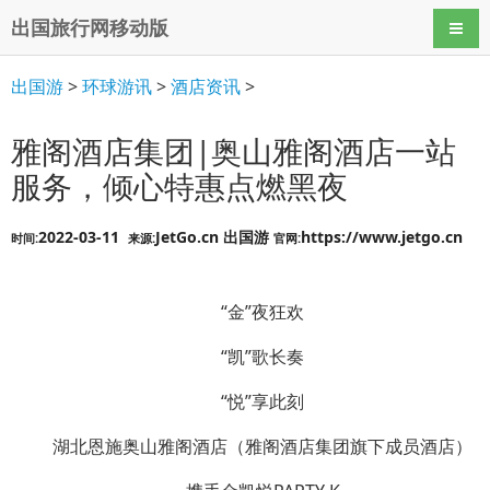
出国旅行网移动版
导航
出国游
>
环球游讯
>
酒店资讯
>
雅阁酒店集团|奥山雅阁酒店一站
服务，倾心特惠点燃黑夜
2022-03-11
JetGo.cn 出国游
https://www.jetgo.cn
时间:
来源:
官网:
“金”夜狂欢
“凯”歌长奏
“悦”享此刻
湖北恩施奥山雅阁酒店（雅阁酒店集团旗下成员酒店）