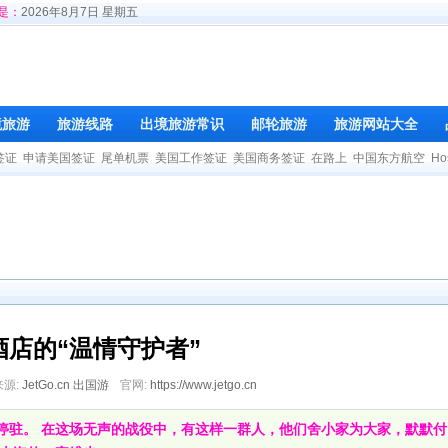
是：
2026年8月7日 星期五
境旅游
旅游线路
出境旅游常识
邮轮旅游
旅游网站大全
签证
申请美国签证
尾单机票
美国工作签证
美国商务签证
在路上
中国东方航空
Ho
酒店的“温情守护者”
来源:
JetGo.cn 出国游
官网:
https://www.jetgo.cn
停驻。 在这场无声的战役中，有这样一群人，他们舍小家为大家，默默付