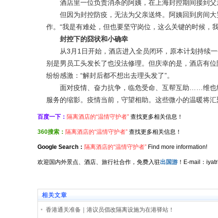
酒店里一位负责消杀的阿姨，在上海封控期间接到父
但因为封控防疫，无法为父亲送终。阿姨回到房间大哭
作。“我是有难处，但也要坚守岗位，这么关键的时候，
封控下的囧状和小确幸
从3月1日开始，酒店进入全员闭环，原本计划持续一
别是男员工头发长了也没法修理。但庆幸的是，酒店有位
纷纷感激：“解封后都不想出去理头发了”。
面对疫情、奋力抗争，临危受命、互帮互助……维也纳
服务的缩影。疫情当前，守望相助。这些微小的温暖将汇
百度一下：
隔离酒店的“温情守护者”
查找更多相关信息！
360搜索：
隔离酒店的“温情守护者”
查找更多相关信息！
Google Search：
隔离酒店的“温情守护者”
Find more information!
欢迎国内外景点、酒店、旅行社合作，免费入驻
出国游
！E-mail：iy
相关文章
香港通关准备｜港议员倡改隔离设施为在港驿站！