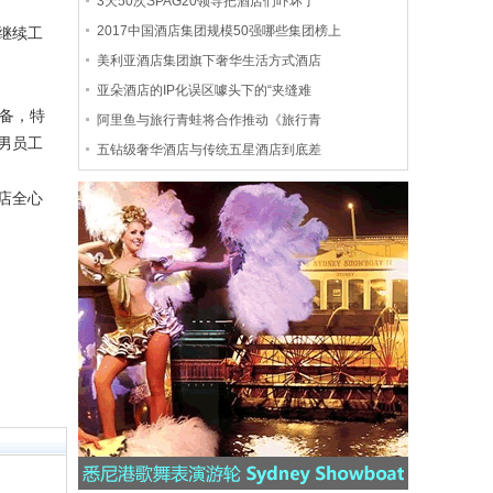
3天50次SPAG20领导把酒店们吓坏了
2017中国酒店集团规模50强哪些集团榜上
继续工
美利亚酒店集团旗下奢华生活方式酒店
亚朵酒店的IP化误区噱头下的“夹缝难
备，特
阿里鱼与旅行青蛙将合作推动《旅行青
男员工
五钻级奢华酒店与传统五星酒店到底差
店全心