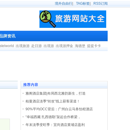
境外自由行
|
TAG标签
|
RSS订阅
品牌资讯
stelworld
出境旅游
赴日游
出境游
出境游押金
海德堡
提提卡卡
推荐内容
雅阁酒店集团|布局西北雅韵新生，打造
柏曼酒店淡季“转攻”线上获客渠道！
90%平均OCC背后：广州白云马务怡程酒店
“幸福西藏 扎西德勒”架起合作桥梁，
年末淡季变旺季：宜尚酒店黄埔店盈利