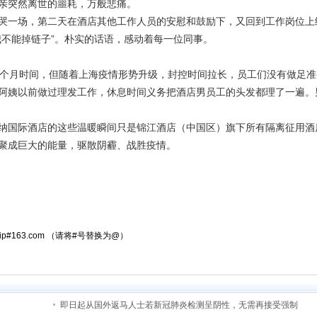
亲突然离世的噩耗，万般悲痛。
一场，第二天在酒店其他工作人员的安慰和鼓励下，又回到工作岗位上
我不能掉链子”。朴实的话语，感动着每一位同事。
个月时间，但随着上海疫情形势升级，封控时间拉长，员工们没有做足准
阿姨以前做过理发工作，休息时间义务把酒店男员工的头发都理了一遍。
国际酒店的这些温暖瞬间只是锦江酒店（中国区）旗下所有隔离征用酒
聚成巨大的能量，驱散阴霾、战胜疫情。
atrip#163.com （请将#号替换为@）
即日起从国外返马人士若新冠肺炎检测呈阴性，无需再接受强制