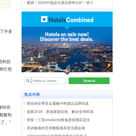
重磅！2026中国必住酒店榜单出炉！第十
了许多
虑和担
帮忙照
热点内容
维也纳全季亚朵麗枫中档酒店品牌你选
辗转在
途家2018：新途家新征程，解决全球民宿
都被热
突发！三亚one&only唯逸度假酒店还没
了。”
亲诉惨痛经历净雅集团高管泪洒会场