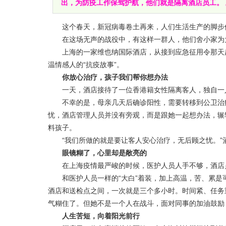
出，为防疫工作保驾护航，他们就是隔离酒店员工。 上
这个春天，新冠病毒卷土再来，人们生活生产的脚步
在这场无声的战役中，有这样一群人，他们舍小家为大
上海的一家维也纳国际酒店，从接到应急征用令那天起
温情感人的“抗疫故事”。
你放心治疗，孩子我们帮你想办法
一天，酒店接待了一位香港籍女性隔离客人，独自一
不幸的是，母亲几天后确诊阳性，需要转移到公卫治疗
忧，酒店管理人员并没有旁观，而是跟她一起想办法，辗
料孩子。
“我们所做的就是要让客人安心治疗，无后顾之忧。”
眼镜糊了，心里却是敞亮的
在上海疫情最严峻的时候，医护人员人手不够，酒店员
和医护人员一样的“大白”着装，加上高温，苦、累是
酒店和送检点之间，一次就是三个多小时。时间紧、任务
气糊住了。但她不是一个人在战斗，面对同事的加油鼓励
人生苦短，向着阳光前行