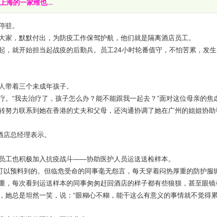
海的一家维也...
停驻。
家，默默付出，为防疫工作保驾护航，他们就是隔离酒店员工。
，就开始担当起战疫的后勤兵。员工24小时轮番值守，不怕苦累，发生
人带着三个未成年孩子。
。“我去治疗了，孩子怎么办？能不能跟我一起去？”面对这位母亲的焦
转努力联系到她在香港的丈夫和父母，还沟通协调了她在广州的姐姐协助
酒店总经理表示。
工也积极加入抗疫战斗——协助医护人员运送送检样本。
可以预料到的。但临危受命的同事毫无怨言，每天穿着闷热厚重的防护服
重，每次看到运送样本的同事匆匆赶回酒店的样子都有些狼狈，甚至眼镜
，她总是坦然一笑，说：“眼糊心不糊，能干这么有意义的事情就不觉得累