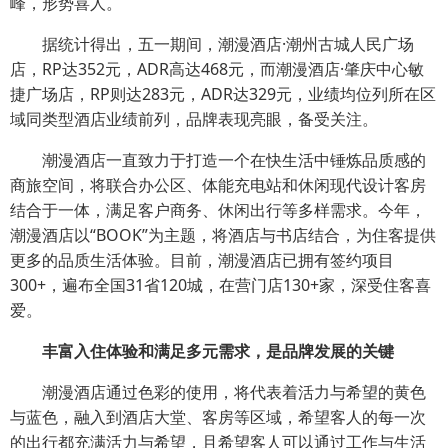
峰，形势喜人。
据统计得出，五一期间，潮漫酒店·潮州古城人民广场
店，RP达352元，ADR高达468元，而潮漫酒店·肇庆中心敏
捷广场店，RP则达283元，ADR达329元，业绩均位列所在区
域同类型酒店业绩前列，品牌表现亮眼，备受关注。
潮漫酒店一直致力于打造一个在快生活中锤炼品质感的
商旅空间，将联合办公区、体能充电站和休闲现代设计客房
结合于一体，满足客户商务、休闲出行等多样需求。今年，
潮漫酒店以“BOOK”为主题，将酒店与书店结合，为住客提供
更多的品质生活体验。目前，潮漫酒店已拥有签约项目
300+，遍布全国31省120城，在营门店130+家，深受住客喜
爱。
丰富入住体验和满足多元需求，是品牌发展的关键
潮漫酒店通过色彩的使用，将代表着活力与希望的黄色
与蓝色，融入到酒店大堂、客房等区域，希望客人的每一次
的出行都充满活力与希望，且希望客人可以通过工作与生活