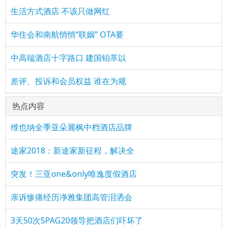
生活方式酒店 不该只做网红
华住会和南航悄悄“联姻” OTA要
中高端酒店十字路口 建国铂萃以
差评、投诉和会员权益 谁在为规
热点内容
维也纳全季亚朵麗枫中档酒店品牌
途家2018：新途家新征程，解决全
突发！三亚one&only唯逸度假酒店
亲诉惨痛经历净雅集团高管泪洒会
3天50次SPAG20领导把酒店们吓坏了