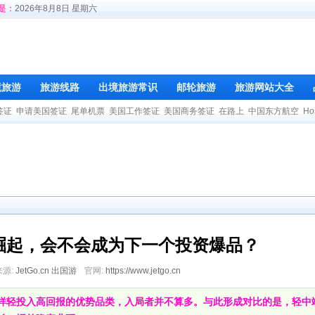
是：
2026年8月8日 星期六
境旅游
旅游线路
出境旅游常识
邮轮旅游
旅游网站大全
签证
申请美国签证
尾单机票
美国工作签证
美国商务签证
在路上
中国东方航空
Ho
崛起，会不会成为下一个投资爆品？
来源:
JetGo.cn 出国游
官网:
https://www.jetgo.cn
样轻投入高回报的优势品类，入局者并不算多。与此形成对比的是，轻中