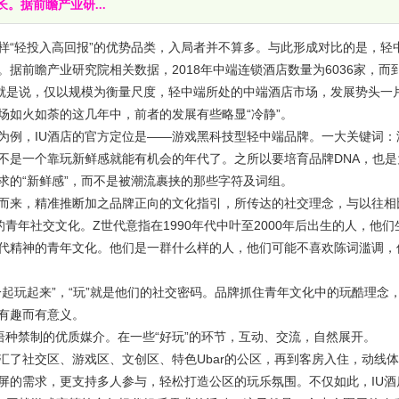
。据前瞻产业研...
“轻投入高回报”的优势品类，入局者并不算多。与此形成对比的是，轻
据前瞻产业研究院相关数据，2018年中端连锁酒店数量为6036家，而
。也就是说，仅以规模为衡量尺度，轻中端所处的中端酒店市场，发展势头一
场如火如荼的这几年中，前者的发展有些略显“冷静”。
例，IU酒店的官方定位是——游戏黑科技型轻中端品牌。一大关键词：
不是一个靠玩新鲜感就能有机会的年代了。之所以要培育品牌DNA，也是
求的“新鲜感”，而不是被潮流裹挟的那些字符及词组。
而来，精准推断加之品牌正向的文化指引，所传达的社交理念，与以往相
青年社交文化。Z世代意指在1990年代中叶至2000年后出生的人，他们
代精神的青年文化。他们是一群什么样的人，他们可能不喜欢陈词滥调，
起玩起来”，“玩”就是他们的社交密码。品牌抓住青年文化中的玩酷理念
有趣而有意义。
禁制的优质媒介。在一些“好玩”的环节，互动、交流，自然展开。
融汇了社交区、游戏区、文创区、特色Ubar的公区，再到客房入住，动线
屏的需求，更支持多人参与，轻松打造公区的玩乐氛围。不仅如此，IU酒