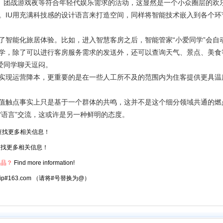
趴、团战游戏夜等符合年轻代娱乐需求的活动，这显然是一个小众圈层的欢
IU用充满科技感的设计语言来打造空间，同样将智能技术嵌入到各个环
智能化旅居体验。比如，进入智慧客房之后，智能管家“小爱同学”会自
学，除了可以进行客房服务需求的发送外，还可以查询天气、景点、美食
爱同学聊天逗闷。
现运营降本，更重要的是在一些人工所不及的范围内为住客提供更具温
触点事实上只是基于一个群体的共鸣，这并不是这个细分领域共通的燃
“语言”交流，这或许是另一种鲜明的态度。
查找更多相关信息！
找更多相关信息！
爆品？
Find more information!
atrip#163.com （请将#号替换为@）