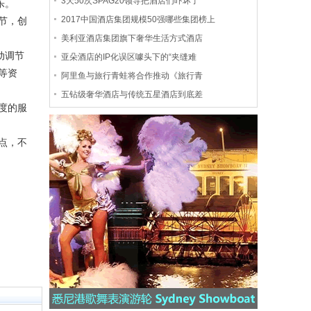
3天50次SPAG20领导把酒店们吓坏了
乐。
2017中国酒店集团规模50强哪些集团榜上
节，创
美利亚酒店集团旗下奢华生活方式酒店
动调节
亚朵酒店的IP化误区噱头下的“夹缝难
等资
阿里鱼与旅行青蛙将合作推动《旅行青
五钻级奢华酒店与传统五星酒店到底差
度的服
点，不