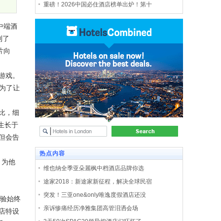
重磅！2026中国必住酒店榜单出炉！第十
中端酒
到了
片向
游戏。
为了让
比，细
生长于
但会告
热点内容
，为他
维也纳全季亚朵麗枫中档酒店品牌你选
途家2018：新途家新征程，解决全球民宿
突发！三亚one&only唯逸度假酒店还没
体验始终
亲诉惨痛经历净雅集团高管泪洒会场
店特设