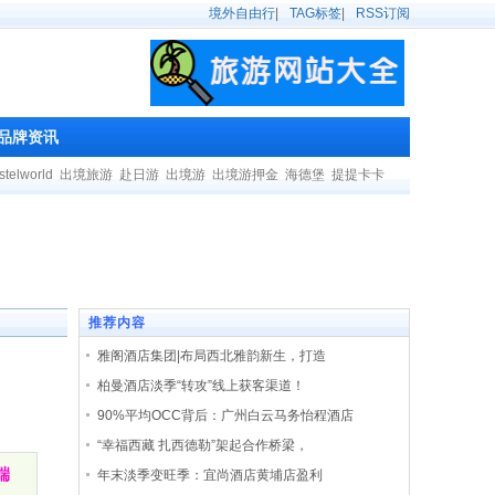
境外自由行
|
TAG标签
|
RSS订阅
品牌资讯
stelworld
出境旅游
赴日游
出境游
出境游押金
海德堡
提提卡卡
推荐内容
雅阁酒店集团|布局西北雅韵新生，打造
柏曼酒店淡季“转攻”线上获客渠道！
90%平均OCC背后：广州白云马务怡程酒店
“幸福西藏 扎西德勒”架起合作桥梁，
端
年末淡季变旺季：宜尚酒店黄埔店盈利