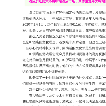
酒店所处的大环境中端酒店市场，其体量逐年大幅增长
盘点目前市面上主打轻中端定位的酒店品牌，发现这样
店所处的大环境——中端酒店市场，其体量逐年大幅增长。
2020年1月1日，这个数字已达到9611家，即将破万
好。但是，从目前轻中端品牌的数量而言，在中端酒店市
那么入局者的情况又如何？以轻中端创始品牌IU酒店为
也是IU酒店的文化理念。游戏绝非新鲜定位，但这也已经
一些核心的精神长久保鲜，因为活的文化才是品牌需要追
IU酒店的游戏理念完全是从目标消费群体的喜好反推
微之处的差别是很明显的。IU所呈现的是一种属于Z世代的
网络微缩世界距离的时代，他们的生活方式展现着具备时
诉你“陈词滥调”这个词很创新。
IU分享了一种比喝咖啡更快更酷的社交模式，就是“一
们提供一些场景与氛围，这种自然生发的社交生态，更加
对于Z世代用户而言，游戏、音乐、美食……是打破语种
在IU酒店中，从Check-in时前台奉茶、欢迎卡，到
和社交酷玩风格紧密连接；游戏区，不仅可以满足互动投