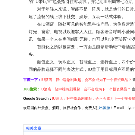
的“IU带玩官”也会指引住客动线，并定期组织周末七点
对于年轻人来说，智能不是一阵风，就是他们的日常。
建了流畅的线上线下社交、娱乐、互动一站式体验。
在IU酒店，随处可见的智能黑科技产品，为住客营造了
灯光、窗帘、电视以欢迎客人入住。顾客语音呼叫小爱同
讯；如果一个人在房间感到无聊，也可以和“冷面笑匠”小
智能化之所以被需要，一方面是能够帮助轻中端酒店实
务。
颜值正义、玩即正义、智能至上、选择至上，四个价值
同的品牌选择不同的表达方式，IU善于用目标用户互通的
百度一下：
IU酒店：轻中端急剧崛起，会不会成为下一个投资爆品？
360搜索：
IU酒店：轻中端急剧崛起，会不会成为下一个投资爆品？
查
Google Search：
IU酒店：轻中端急剧崛起，会不会成为下一个投资
欢迎国内外景点、酒店、旅行社合作，免费入驻
出国游
！E-mail：iy
相关文章