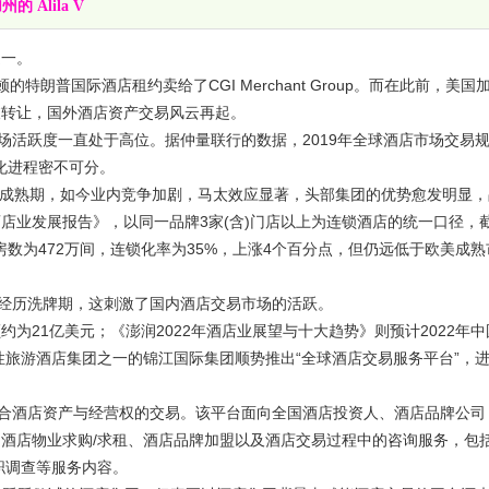
的 Alila V
之一。
特朗普国际酒店租约卖给了CGI Merchant Group。而在此前，美国
美元的价格被转让，国外酒店资产交易风云再起。
跃度一直处于高位。据仲量联行的数据，2019年全球酒店市场交易
锁化进程密不可分。
成熟期，如今业内竞争加剧，马太效应显著，头部集团的优势愈发明显，
酒店业发展报告》，以同一品牌3家(含)门店以上为连锁酒店的统一口径，
客房数为472万间，连锁化率为35%，上涨4个百分点，但仍远低于欧美成熟
历洗牌期，这刺激了国内酒店交易市场的活跃。
为21亿美元；《澎润2022年酒店业展望与十大趋势》则预计2022年中
性旅游酒店集团之一的锦江国际集团顺势推出“全球酒店交易服务平台”，
酒店资产与经营权的交易。该平台面向全国酒店投资人、酒店品牌公司
、酒店物业求购/求租、酒店品牌加盟以及酒店交易过程中的咨询服务，包
职调查等服务内容。