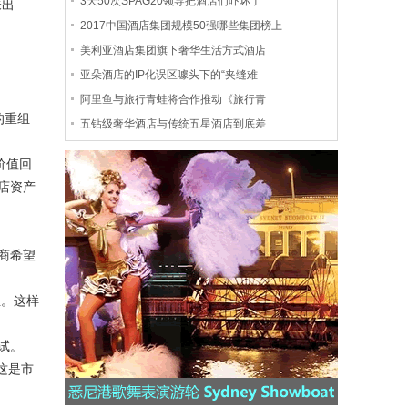
3天50次SPAG20领导把酒店们吓坏了
未出
2017中国酒店集团规模50强哪些集团榜上
美利亚酒店集团旗下奢华生活方式酒店
亚朵酒店的IP化误区噱头下的“夹缝难
阿里鱼与旅行青蛙将合作推动《旅行青
的重组
五钻级奢华酒店与传统五星酒店到底差
价值回
店资产
商希望
血。这样
试。
这是市