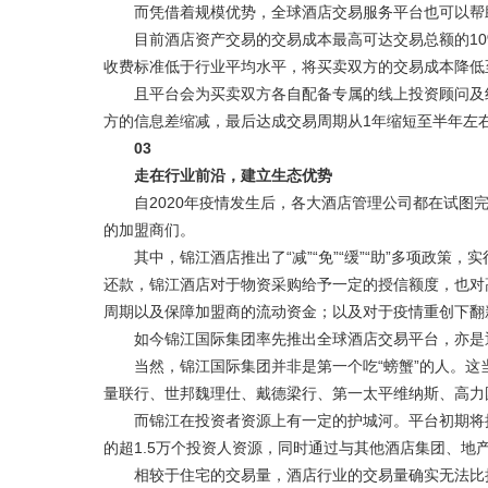
而凭借着规模优势，全球酒店交易服务平台也可以帮
目前酒店资产交易的交易成本最高可达交易总额的10
收费标准低于行业平均水平，将买卖双方的交易成本降低
且平台会为买卖双方各自配备专属的线上投资顾问及线下
方的信息差缩减，最后达成交易周期从1年缩短至半年左
03
走在行业前沿，建立生态优势
自2020年疫情发生后，各大酒店管理公司都在试图完
的加盟商们。
其中，锦江酒店推出了“减”“免”“缓”“助”多项政策
还款，锦江酒店对于物资采购给予一定的授信额度，也对
周期以及保障加盟商的流动资金；以及对于疫情重创下翻
如今锦江国际集团率先推出全球酒店交易平台，亦是
当然，锦江国际集团并非是第一个吃“螃蟹”的人。这当
量联行、世邦魏理仕、戴德梁行、第一太平维纳斯、高力
而锦江在投资者资源上有一定的护城河。平台初期将接通
的超1.5万个投资人资源，同时通过与其他酒店集团、
相较于住宅的交易量，酒店行业的交易量确实无法比拟。