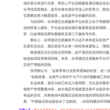
项目拿出来进行交易，再加上平台还能服务酒店物业业主
台寻找优质物业，提升自身在酒店市场上的竞争力。相信
交易量也将大幅度提高，这也是平台创建的目的。
与此同时，全球酒店交易服务平台的意义在于突破限制
业的投资人服务。平台也会借由酒店集团资源及BD团队
容，比如增加品牌加盟服务及第三方服务等内容。
事实上，全球酒店交易服务平台还不单单是买卖资产，
交易常态化后，酒店甚至可从单一的经营者逻辑上，增添
根据酒店过往实际运营经验，由于酒店的流动性问题，
收益收回投资获得回报。未来，全球酒店交易服务平台可
店资产增值的回报。
张羽翀认为，“这将带来行业投资逻辑的转变，进一步
“短期来看，交易平台有利于当下行业纾困解难工作的
长远来看，酒店当前已经迈入新周期，无论是存量竞争
期资产管理重要内容，如今酒店市场亟需交易平台提供专
有益的尝试，亦将推动中国酒店业投资价值的理性回归和
展。”中国饭店协会副会长丁志刚说。（内容转载自环球旅