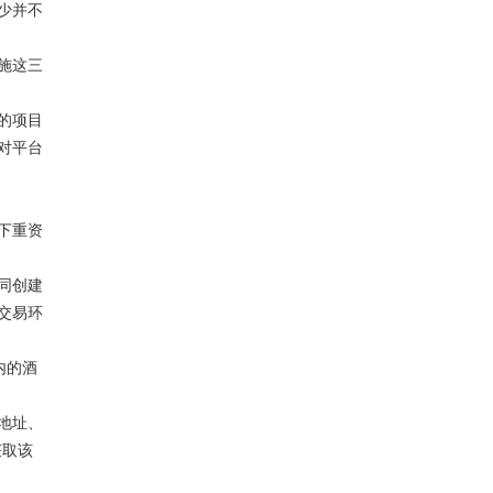
少并不
施这三
的项目
对平台
下重资
同创建
交易环
内的酒
地址、
获取该