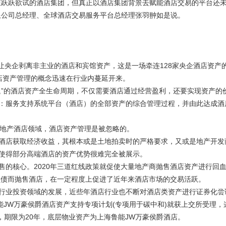
跃跃欲试的酒店集团，但真正以酒店集团背景去赋能酒店交易的平台还
限公司总经理、全球酒店交易服务平台总经理张羽翀如是说。
让央企剥离非主业的酒店和宾馆资产，这是一场牵连128家央企酒店资产
酒店资产管理的概念迅速在行业内蔓延开来。
”的酒店资产全生命周期，不仅需要酒店通过经营盈利，还要实现资产的
：服务支持系统平台（酒店）的全部资产的综合管理过程，并由此达成酒
地产酒店领域，酒店资产管理是被忽略的。
店获取经济收益，其根本或是土地拍卖时的严格要求，又或是地产开发
使得部分高端酒店的资产优势很难完全被展示。
核心。2020年三道红线政策就促使大量地产商抛售酒店资产进行回
负债而抛售酒店，在一定程度上促进了近年来酒店市场的交易活跃。
业投资领域的发展，近些年酒店行业也不断对酒店类资产进行证券化尝
鲁能JW万豪侯爵酒店资产支持专项计划(专项用于碳中和)就获上交所受理，
元，期限为20年，底层物业资产为上海鲁能JW万豪侯爵酒店。