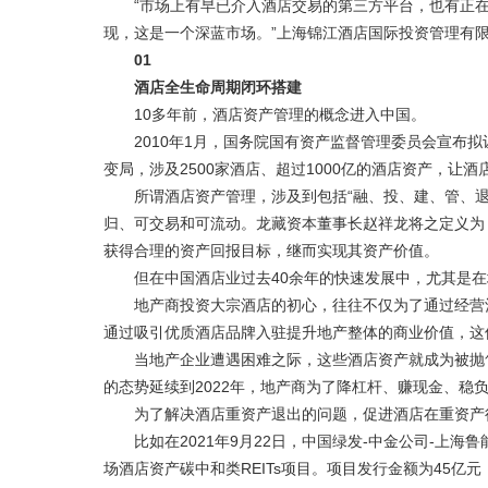
“市场上有早已介入酒店交易的第三方平台，也有正在
现，这是一个深蓝市场。”上海锦江酒店国际投资管理有
01
酒店全生命周期闭环搭建
10多年前，酒店资产管理的概念进入中国。
2010年1月，国务院国有资产监督管理委员会宣布拟
变局，涉及2500家酒店、超过1000亿的酒店资产，让
所谓酒店资产管理，涉及到包括“融、投、建、管、退
归、可交易和可流动。龙藏资本董事长赵祥龙将之定义为
获得合理的资产回报目标，继而实现其资产价值。
但在中国酒店业过去40余年的快速发展中，尤其是在
地产商投资大宗酒店的初心，往往不仅为了通过经营酒
通过吸引优质酒店品牌入驻提升地产整体的商业价值，这
当地产企业遭遇困难之际，这些酒店资产就成为被抛售的
的态势延续到2022年，地产商为了降杠杆、赚现金、稳
为了解决酒店重资产退出的问题，促进酒店在重资产行
比如在2021年9月22日，中国绿发-中金公司-上海
场酒店资产碳中和类REITs项目。项目发行金额为45亿