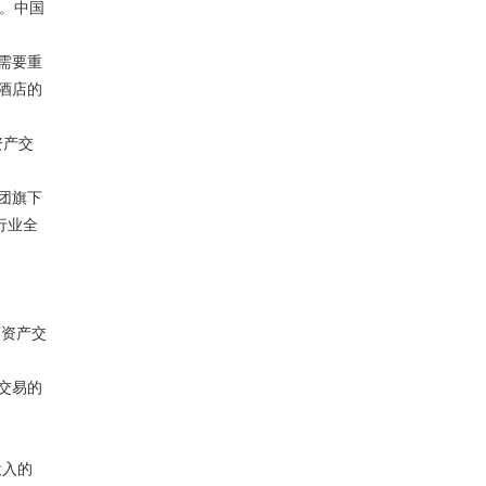
。中国
需要重
酒店的
资产交
团旗下
行业全
店资产交
交易的
投入的