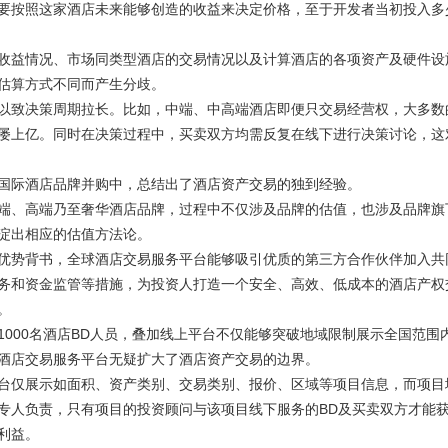
要按照这家酒店未来能够创造的收益来决定价格，至于开发者当初投入多
益情况、市场同类型酒店的交易情况以及计算酒店的各项资产及硬件设
估算方式不同而产生分歧。
致决策周期拉长。比如，中端、中高端酒店即便只交易经营权，大多数
屡上亿。同时在决策过程中，买卖双方均需反复在线下进行决策讨论，这
际酒店品牌并购中，总结出了酒店资产交易的独到经验。
、高端乃至奢华酒店品牌，过程中不仅涉及品牌的估值，也涉及品牌旗
淀出相应的估值方法论。
势背书，全球酒店交易服务平台能够吸引优质的第三方合作伙伴加入共
务和资金监管等措施，为投资人打造一个安全、高效、低成本的酒店产权
。
00名酒店BD人员，叠加线上平台不仅能够突破地域限制展示全国范围
酒店交易服务平台无疑扩大了酒店资产交易的边界。
仅展示如面积、资产类别、交易类别、报价、区域等项目信息，而项目
专人负责，只有项目的投资顾问与该项目线下服务的BD及买卖双方才能
利益。