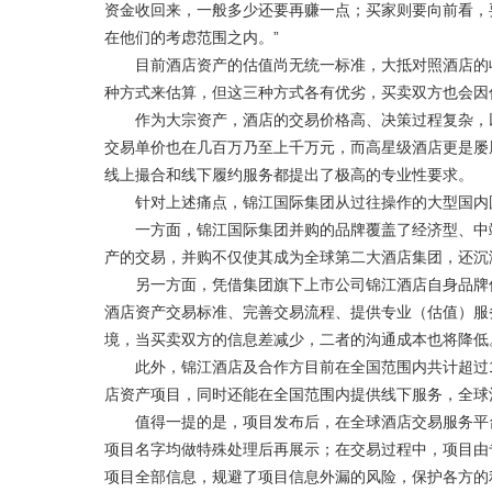
资金收回来，一般多少还要再赚一点；买家则要向前看，
在他们的考虑范围之内。”
目前酒店资产的估值尚无统一标准，大抵对照酒店的收
种方式来估算，但这三种方式各有优劣，买卖双方也会因
作为大宗资产，酒店的交易价格高、决策过程复杂，以
交易单价也在几百万乃至上千万元，而高星级酒店更是屡
线上撮合和线下履约服务都提出了极高的专业性要求。
针对上述痛点，锦江国际集团从过往操作的大型国内国
一方面，锦江国际集团并购的品牌覆盖了经济型、中端
产的交易，并购不仅使其成为全球第二大酒店集团，还沉
另一方面，凭借集团旗下上市公司锦江酒店自身品牌优
酒店资产交易标准、完善交易流程、提供专业（估值）服
境，当买卖双方的信息差减少，二者的沟通成本也将降低
此外，锦江酒店及合作方目前在全国范围内共计超过10
店资产项目，同时还能在全国范围内提供线下服务，全球
值得一提的是，项目发布后，在全球酒店交易服务平台
项目名字均做特殊处理后再展示；在交易过程中，项目由
项目全部信息，规避了项目信息外漏的风险，保护各方的