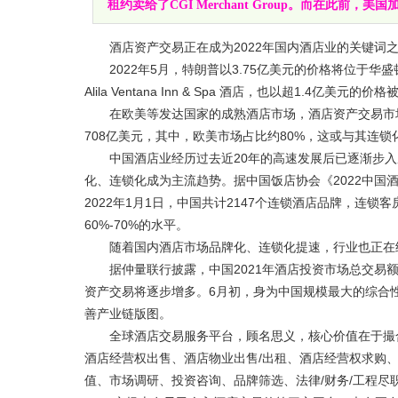
租约卖给了CGI Merchant Group。而在此前，美国加州
酒店资产交易正在成为2022年国内酒店业的关键词
2022年5月，特朗普以3.75亿美元的价格将位于华盛顿的
Alila Ventana Inn & Spa 酒店，也以超1.4亿
在欧美等发达国家的成熟酒店市场，酒店资产交易市场活
708亿美元，其中，欧美市场占比约80%，这或与其连
中国酒店业经历过去近20年的高速发展后已逐渐步入
化、连锁化成为主流趋势。据中国饭店协会《2022中国
2022年1月1日，中国共计2147个连锁酒店品牌，连锁
60%-70%的水平。
随着国内酒店市场品牌化、连锁化提速，行业也正在经
据仲量联行披露，中国2021年酒店投资市场总交易额约
资产交易将逐步增多。6月初，身为中国规模最大的综合
善产业链版图。
全球酒店交易服务平台，顾名思义，核心价值在于撮合
酒店经营权出售、酒店物业出售/出租、酒店经营权求购
值、市场调研、投资咨询、品牌筛选、法律/财务/工程尽