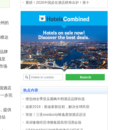
重磅！2026中国必住酒店榜单出炉！第十
加州的
规模达
品牌
截至
市场
国酒店
热点内容
进一步完
维也纳全季亚朵麗枫中档酒店品牌你选
途家2018：新途家新征程，解决全球民宿
，提供
突发！三亚one&only唯逸度假酒店还没
括估
亲诉惨痛经历净雅集团高管泪洒会场