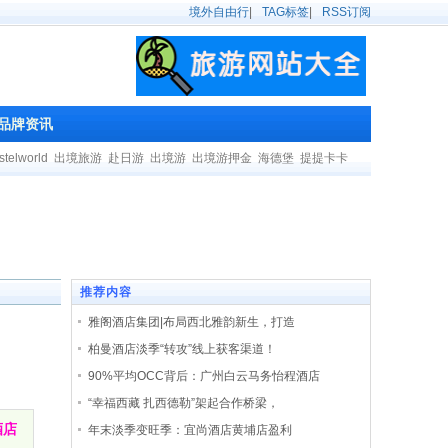
境外自由行
|
TAG标签
|
RSS订阅
品牌资讯
stelworld
出境旅游
赴日游
出境游
出境游押金
海德堡
提提卡卡
推荐内容
雅阁酒店集团|布局西北雅韵新生，打造
柏曼酒店淡季“转攻”线上获客渠道！
90%平均OCC背后：广州白云马务怡程酒店
“幸福西藏 扎西德勒”架起合作桥梁，
酒店
年末淡季变旺季：宜尚酒店黄埔店盈利