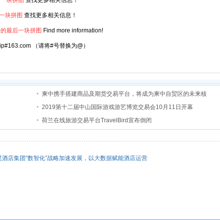
后一块拼图
查找更多相关信息！
一块拼图
查找更多相关信息！
期的最后一块拼图
Find more information!
atrip#163.com （请将#号替换为@）
柬中携手搭建商品及期货交易平台，将成为柬中自贸区的未来核
2019第十二届中山国际游戏游艺博览交易会10月11日开幕
荷兰在线旅游交易平台TravelBird宣布倒闭
昆酒店集团“数智化”战略加速发展，以大数据赋能酒店运营