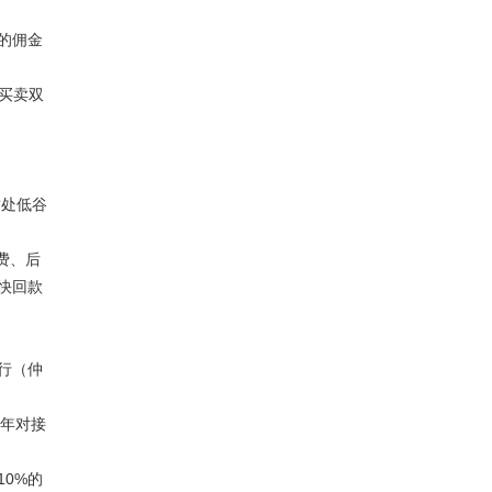
的佣金
买卖双
暂处低谷
费、后
快回款
行（仲
每年对接
0%的