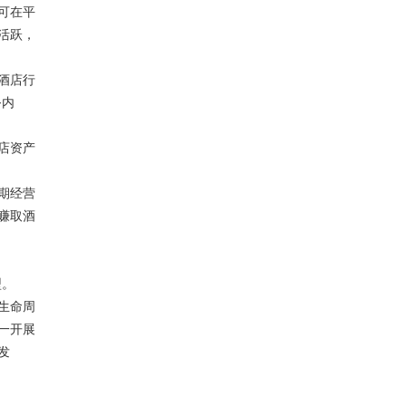
可在平
活跃，
酒店行
务内
店资产
期经营
赚取酒
型。
生命周
一开展
发