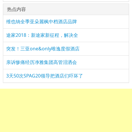
热点内容
维也纳全季亚朵麗枫中档酒店品牌
途家2018：新途家新征程，解决全
突发！三亚one&only唯逸度假酒店
亲诉惨痛经历净雅集团高管泪洒会
3天50次SPAG20领导把酒店们吓坏了