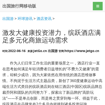
出国旅行网移动版
导航
出国游
>
环球游讯
>
酒店资讯
>
激发大健康投资潜力，缤跃酒店满
足多元化商旅运动需求
2022-06-16
JetGo.cn 出国游
https://www.jetgo.cn
时间:
来源:
官网:
作为人们日常工作生活的重要场景之一，酒店行业一直
在思考如何满足年轻消费者日益增长的“不费力又健康”的需
求，却鲜少成功，因为大家依然在用传统的酒店思维做事
情。不拘泥于生活方式主题品类，新创了360度健康运动中高
端生活方式类目的缤跃酒店则在锦江酒店(中国区)缤跃品牌总
裁乔阿和团队的共同努力下，探索出了新品牌的“高阶玩
法”——不是单点创新，而是将之贯穿到每一环。得益于此，
缤跃酒店在品牌发布2个多月内就接到诸多投资问询。