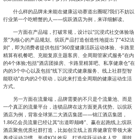
什么样的品牌未来能在健康运动赛道出圈呢?我们不妨以
行业第一个吃螃蟹的人——缤跃酒店为例，来详细解读。
一方面在产品端，打破常规，设计以“沉浸式社交体验场
景”为核心的产品规划。缤跃产品打造创造性地提出了“432法
则”，即为消费者提供包括“360度健康活跃运动体验、卡路里
精算有机餐吧、充能复原主题客房、全周期管家式服务“在内
的4个体验;包括“酒店团操房、卡路里精算吧、私享健康仓”在
内的3个中心以及包括“线下沉浸式健康服务、线上社群型智
能联动”在内的2个联动，以此来打造全周期的健康运动生活
方式。
另一方面在流量端，品牌需要的不只是个流量池、而是
一个真正的流量平台，连锁品牌在这方面更具优势。以缤跃
酒店为例，背靠全球第二大酒店集团——锦江酒店集团，
1.86亿会员流量已经让其“出道即颠峰”、赢在起跑线上;缤跃
酒店聚焦优质社群打造，比如创立线上首席健康官带领大家
养成运动习惯，形成KOL效应，打造缤跃运动名人堂，用鼓