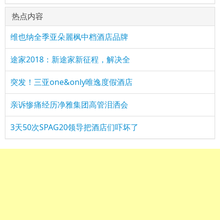
热点内容
维也纳全季亚朵麗枫中档酒店品牌
途家2018：新途家新征程，解决全
突发！三亚one&only唯逸度假酒店
亲诉惨痛经历净雅集团高管泪洒会
3天50次SPAG20领导把酒店们吓坏了