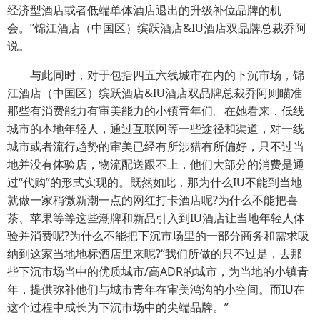
经济型酒店或者低端单体酒店退出的升级补位品牌的机
会。”锦江酒店（中国区）缤跃酒店&IU酒店双品牌总裁乔阿
说。
与此同时，对于包括四五六线城市在内的下沉市场，锦
江酒店（中国区）缤跃酒店&IU酒店双品牌总裁乔阿则瞄准
那些有消费能力有审美能力的小镇青年们。在她看来，低线
城市的本地年轻人，通过互联网等一些途径和渠道，对一线
城市或者流行趋势的审美已经有所涉猎有所偏好，只不过当
地并没有体验店，物流配送跟不上，他们大部分的消费是通
过“代购”的形式实现的。既然如此，那为什么IU不能到当地
就做一家稍微新潮一点的网红打卡酒店呢?为什么不能把喜
茶、苹果等等这些潮牌和新品引入到IU酒店让当地年轻人体
验并消费呢?为什么不能把下沉市场里的一部分商务和需求吸
纳到这家当地地标酒店里来呢?“我们所做的只不过是，去那
些下沉市场当中的优质城市/高ADR的城市，为当地的小镇青
年，提供弥补他们与城市青年在审美鸿沟的小空间。而IU在
这个过程中成长为下沉市场中的尖端品牌。”