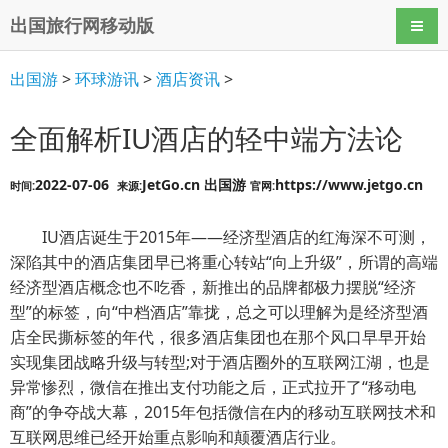
出国旅行网移动版
导航
出国游
>
环球游讯
>
酒店资讯
>
全面解析IU酒店的轻中端方法论
2022-07-06
JetGo.cn 出国游
https://www.jetgo.cn
时间:
来源:
官网:
IU酒店诞生于2015年——经济型酒店的红海深不可测，
深陷其中的酒店集团早已将重心转站“向上升级”，所谓的高端
经济型酒店概念也不吃香，新推出的品牌都极力摆脱“经济
型”的标签，向“中档酒店”靠拢，总之可以理解为是经济型酒
店全民撕标签的年代，很多酒店集团也在那个风口早早开始
实现集团战略升级与转型;对于酒店圈外的互联网江湖，也是
异常惨烈，微信在推出支付功能之后，正式拉开了“移动电
商”的争夺战大幕，2015年包括微信在内的移动互联网技术和
互联网思维已经开始重点影响和颠覆酒店行业。