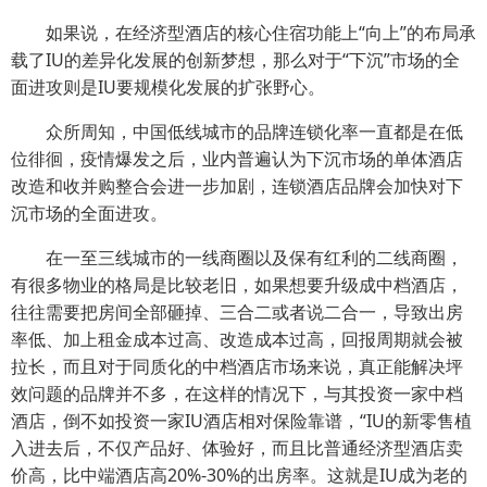
如果说，在经济型酒店的核心住宿功能上“向上”的布局承
载了IU的差异化发展的创新梦想，那么对于“下沉”市场的全
面进攻则是IU要规模化发展的扩张野心。
众所周知，中国低线城市的品牌连锁化率一直都是在低
位徘徊，疫情爆发之后，业内普遍认为下沉市场的单体酒店
改造和收并购整合会进一步加剧，连锁酒店品牌会加快对下
沉市场的全面进攻。
在一至三线城市的一线商圈以及保有红利的二线商圈，
有很多物业的格局是比较老旧，如果想要升级成中档酒店，
往往需要把房间全部砸掉、三合二或者说二合一，导致出房
率低、加上租金成本过高、改造成本过高，回报周期就会被
拉长，而且对于同质化的中档酒店市场来说，真正能解决坪
效问题的品牌并不多，在这样的情况下，与其投资一家中档
酒店，倒不如投资一家IU酒店相对保险靠谱，“IU的新零售植
入进去后，不仅产品好、体验好，而且比普通经济型酒店卖
价高，比中端酒店高20%-30%的出房率。这就是IU成为老的