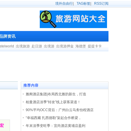
境外自由行
|
TAG标签
|
RSS订阅
品牌资讯
stelworld
出境旅游
赴日游
出境游
出境游押金
海德堡
提提卡卡
推荐内容
雅阁酒店集团|布局西北雅韵新生，打造
柏曼酒店淡季“转攻”线上获客渠道！
90%平均OCC背后：广州白云马务怡程酒店
“幸福西藏 扎西德勒”架起合作桥梁，
宏
年末淡季变旺季：宜尚酒店黄埔店盈利