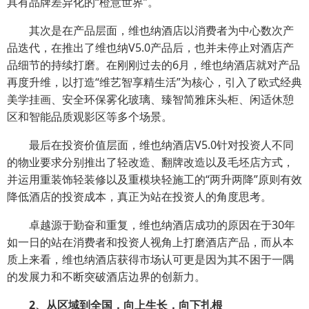
具有品牌差异化的“橙意世界”。
其次是在产品层面，维也纳酒店以消费者为中心数次产
品迭代，在推出了维也纳V5.0产品后，也并未停止对酒店产
品细节的持续打磨。在刚刚过去的6月，维也纳酒店就对产品
再度升维，以打造“维艺智享精生活”为核心，引入了欧式经典
美学挂画、安全环保雾化玻璃、臻智简雅床头柜、闲适休憩
区和智能品质观影区等多个场景。
最后在投资价值层面，维也纳酒店V5.0针对投资人不同
的物业要求分别推出了轻改造、翻牌改造以及毛坯店方式，
并运用重装饰轻装修以及重模块轻施工的“两升两降”原则有效
降低酒店的投资成本，真正为站在投资人的角度思考。
卓越源于勤奋和重复，维也纳酒店成功的原因在于30年
如一日的站在消费者和投资人视角上打磨酒店产品，而从本
质上来看，维也纳酒店获得市场认可更是因为其不困于一隅
的发展力和不断突破酒店边界的创新力。
2、从区域到全国，向上生长，向下扎根