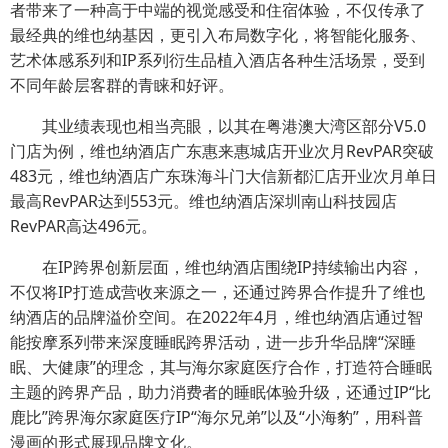
者带来了一种高于中端的视觉感受和住宿体验，不仅传承了
最经典的维也纳基因，更引入布局数字化，将智能化服务、
艺术体感系列和IP系列衍生品植入酒店各种生活场景，受到
不同年龄层客群的青睐和好评。
其业绩表现也相当亮眼，以其在粤港澳大湾区部分V5.0
门店为例，维也纳酒店广东惠来惠城店开业次月RevPAR突破
483元，维也纳酒店广东珠海斗门大信新都汇店开业次月单日
最高RevPAR达到553元。维也纳酒店深圳南山科技园店
RevPAR高达496元。
在IP跨界创新层面，维也纳酒店围绕IP持续输出内容，
不仅将IP打造成营收来源之一，还通过跨界合作提升了维也
纳酒店的品牌溢价空间。在2022年4月，维也纳酒店通过智
能按摩系列带来深度睡眠跨界活动，进一步升华品牌“深睡
眠、大健康”的理念，其与海尔家庭医疗合作，打造符合睡眠
主题的跨界产品，助力消费者的睡眠体验升级，还通过IP“比
鹿比”跨界海尔家庭医疗IP“海尔兄弟”以及“小海豹”，用科普
漫画的形式展现品牌文化。