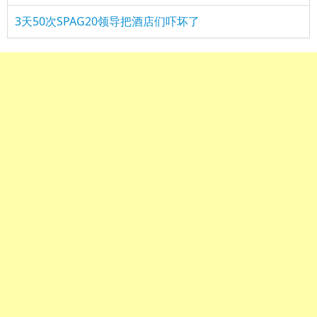
3天50次SPAG20领导把酒店们吓坏了