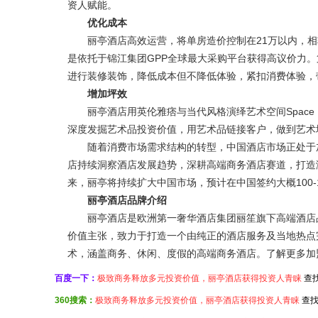
资人赋能。
优化成本
丽亭酒店高效运营，将单房造价控制在21万以内，相较
是依托于锦江集团GPP全球最大采购平台获得高议价力。
进行装修装饰，降低成本但不降低体验，紧扣消费体验，
增加坪效
丽亭酒店用英伦雅痞与当代风格演绎艺术空间Space
深度发掘艺术品投资价值，用艺术品链接客户，做到艺术
随着消费市场需求结构的转型，中国酒店市场正处于加
店持续洞察酒店发展趋势，深耕高端商务酒店赛道，打造
来，丽亭将持续扩大中国市场，预计在中国签约大概100
丽亭酒店
品牌介绍
丽亭酒店是欧洲第一奢华酒店集团丽笙旗下高端酒店品牌，隶属于
价值主张，致力于打造一个由纯正的酒店服务及当地热点
术，涵盖商务、休闲、度假的高端商务酒店。了解更多加
百度一下：
极致商务释放多元投资价值，丽亭酒店获得投资人青睐
查
360搜索：
极致商务释放多元投资价值，丽亭酒店获得投资人青睐
查找