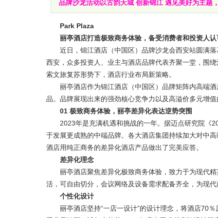
品牌沙龙活动以古韵天城 创新锦江 遇见美好为主题，在
Park Plaza
丽亭酒店打造极致商务体验，备受消费者和投资人认
近日，锦江酒店（中国区）品牌沙龙会西安站圆满落幕。
西安，众多投资人、业主与酒店品牌代表齐聚一堂，围绕
索文旅复苏形势下，酒店行业布局新策略。
丽亭酒店作为锦江酒店（中国区）品牌矩阵内高端酒店
品。品牌展现出来的强劲核心竞争力以及高溢价多元增值
01 极致商务体验，丽亭差异化表达逆势突围
2023年是充满机遇和挑战的一年。据迈点研究院《20
于发展更成熟的中端品牌。各大酒店集团持续加大对中高
酒店用纯正商务的差异化酒店产品做出了完美应答。
差异化理念
丽亭酒店聚焦差异化极致商务体验，致力于为现代精英打
活，可自由切分，会议网络及设备需求配备齐全，为现代
个性化设计
丽亭酒店坚持“一店一设计”的设计理念，将酒店70％