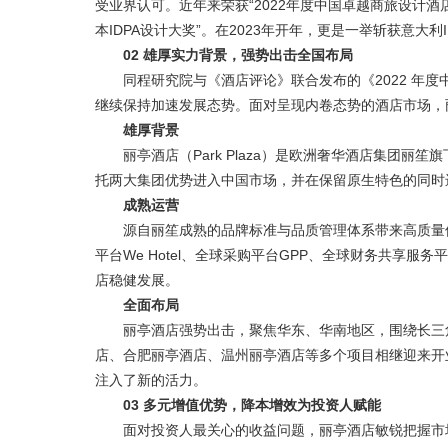
受业界认可。近年来荣获“2022年度中国卓越商旅设计酒店品牌
本IDPA设计大奖”。在2023年开年，更是一举斩获意大利I
02 雄厚实力背景，强势出击全国布局
同程研究院与《酒店评论》联合发布的《2022 年度中
继续保持加速发展态势。面对呈现内卷态势的酒店市场，
雄厚背景
丽亭酒店（Park Plaza）是欧洲奢华酒店集团丽
托两大集团优势进入中国市场，并在保留原生特色的同时
成熟运营
源自丽笙成熟的品牌标准与品质管理体系带来高质量保障
平台We Hotel、全球采购平台GPP、全球财务共享
店稳健发展。
全面布局
丽亭酒店强势出击，聚焦华东、华南地区，围绕长三角、珠
店、合肥丽亭酒店、温州丽亭酒店等多个项目相继迎来开
注入了新的活力。
03 多元增值优势，降本增效为投资人赋能
面对投资人最关心的收益问题，丽亭酒店敏锐把握市场