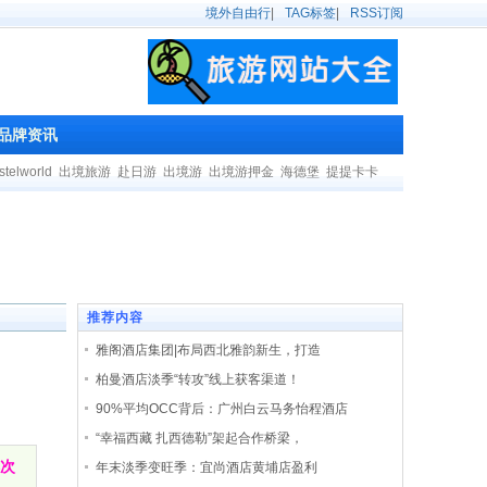
境外自由行
|
TAG标签
|
RSS订阅
品牌资讯
stelworld
出境旅游
赴日游
出境游
出境游押金
海德堡
提提卡卡
推荐内容
雅阁酒店集团|布局西北雅韵新生，打造
柏曼酒店淡季“转攻”线上获客渠道！
90%平均OCC背后：广州白云马务怡程酒店
“幸福西藏 扎西德勒”架起合作桥梁，
本次
年末淡季变旺季：宜尚酒店黄埔店盈利