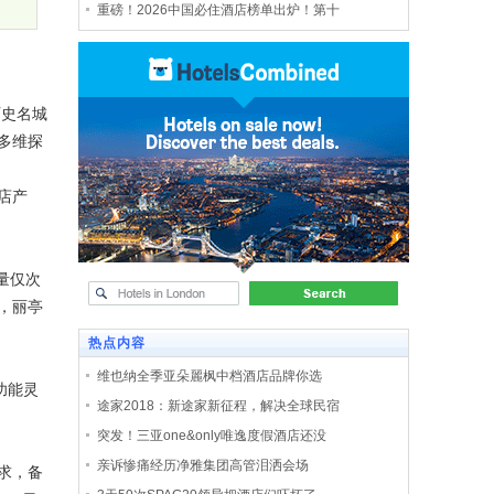
重磅！2026中国必住酒店榜单出炉！第十
历史名城
多维探
店产
量仅次
，丽亭
热点内容
维也纳全季亚朵麗枫中档酒店品牌你选
功能灵
途家2018：新途家新征程，解决全球民宿
突发！三亚one&only唯逸度假酒店还没
亲诉惨痛经历净雅集团高管泪洒会场
求，备