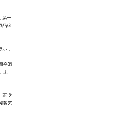
，第一
或品牌
展示，
丽亭酒
。未
。
纯正”为
精致艺