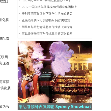
3天50次SPAG20领导把酒店们吓坏了
22日
2017中国酒店集团规模50强哪些集团榜上
美利亚酒店集团旗下奢华生活方式酒店
锁化将
亚朵酒店的IP化误区噱头下的“夹缝难
阿里鱼与旅行青蛙将合作推动《旅行青
五钻级奢华酒店与传统五星酒店到底差
得以依
互联网
实现酒
丽亭酒
市场发展
效为投