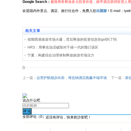
Google Search：
极致商务释放多元投资价值，丽亭酒店获得投资人
欢迎国内外景点、酒店、旅行社合作，免费入驻
出国游
！E-mail：iy
相关文章
假期西港旅游市场火爆，背后释放的投资信息你get到了吗
HRS：用事实说话破除对千禧一代的预订误区
宁夏：构建综合治理体制释放旅游市场活力
上一篇：
运营护航稳步向前，维也纳酒店跑赢中端市场
下一篇：
新征
说点什么吧
全部评论（
0
）
还没有评论，快来抢沙发吧！