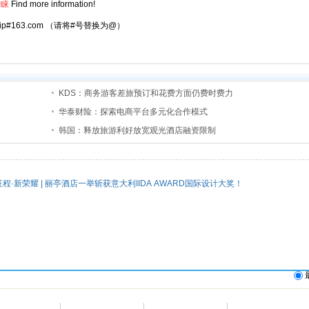
青睐
Find more information!
atrip#163.com （请将#号替换为@）
KDS：商务游客差旅预订和花费方面仍费时费力
华泰财险：探索电商平台多元化合作模式
韩国：释放旅游利好放宽观光酒店融资限制
程·新荣耀 | 丽亭酒店一举斩获意大利IIDA AWARD国际设计大奖！