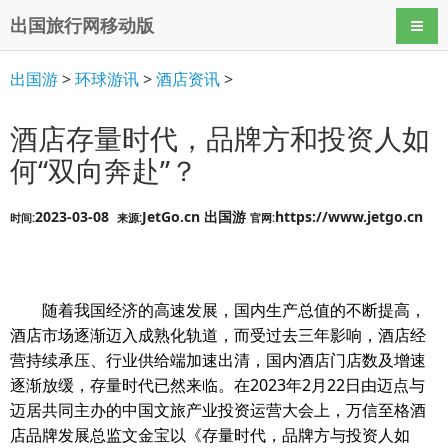
出国旅行网移动版
导航
出国游
>
环球游讯
>
酒店资讯
>
酒店存量时代，品牌方和投资人如
何“双向奔赴”？
2023-03-08
JetGo.cn 出国游
https://www.jetgo.cn
时间:
来源:
官网:
随着我国经济的高速发展，国内生产总值的不断提高，
酒店市场逐渐迈入成熟化轨道，而受过去三年影响，酒店经
营持续承压、行业供给端加速出清，国内酒店门店数及增速
逐渐放缓，存量时代已然来临。在2023年2月22日由迈点与
迈居共同主办的中国文旅产业投资运营大会上，万信至格酒
店品牌发展总监文金宝以《存量时代，品牌方与投资人如