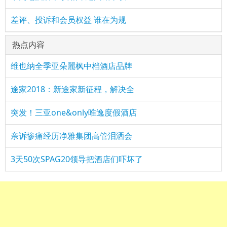
差评、投诉和会员权益 谁在为规
热点内容
维也纳全季亚朵麗枫中档酒店品牌
途家2018：新途家新征程，解决全
突发！三亚one&only唯逸度假酒店
亲诉惨痛经历净雅集团高管泪洒会
3天50次SPAG20领导把酒店们吓坏了