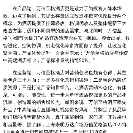
在产品端，万信至格酒店更是致力于为投资人降本增
效。迈点了解到，其提出存量适宜改造和按需优改提升两个
概念，为酒店提供了排障轻改、格调优改以及整体翻新三大
改造方案，适用不同类型的酒店需求。与此同时，万信至
格“小细节大提升”的适宜改造理念在安心睡眠、餐食出品、数
智进化、空间协调、机电优化等多方面做了提升，让改造化
繁为简，产品体验提升。文金宝表示：“万信至格酒店与传统
中高端酒店相比，产品标准量约精简50%。”
在运营端，万信至格酒店对营销创收也颇有心得，其主
要包含三个方面：一是多样化营销和渠道；二是融合品牌优
质资源；三是打造产品销售组合。让酒店营销常态化、有体
系、可培训、能变现，进一步为单体酒店挖掘更多的产品和
流量，创造新的销售增长点。举例来说，万信至格酒店率先
开启了中高端酒店直播与短视频带货风潮，并制定了从品牌
到门店的抖音带货体系，真正赋能到每一家门店，其效果也
相当显著。据了解，上海崇明万达广场万信至格酒店2022年
7月至今抖音销售额突破50万元，售卖超过1700单。