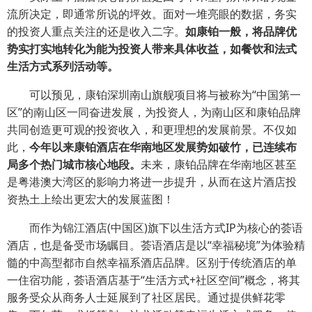
流所决定，即通常所说的坪效。面对一堆亮眼的数据，务实
的投资人重点关注的还是收入二字。
如康铂一般，将品牌优
势实打实地转化为能为投资人带来具体收益，如餐饮和法式
生活方式系列活动等。
可以预见，康铂深圳南山旗舰项目将与被称为“中国第一
区”的南山区一同奋进发展，为投资人，为南山区和康铂品牌
共同创造更可观的投资收入，和更理想的发展前景。不仅如
此，
今年以来康铂酒店在华南地区发展势如破竹，已连续布
局多个热门城市核心地段。
未来，康铂品牌在华南地区甚至
是粤港澳大湾区的影响力将进一步提升，从而在这片酒店投
资热土上绘出更宏大的发展蓝图！
而作为锦江酒店(中国区)旗下以生活方式IP为核心的荟语
酒店，也是备受市场瞩目。荟语酒店是以“幸福秘境”为体验精
髓的中高型都市自然幸福系酒店品牌。区别于传统酒店的单
一住宿功能，荟语酒店基于“生活方式+社区空间”概念，将其
服务受众从商务人士延展到了社区居民。通过提供鲜花零