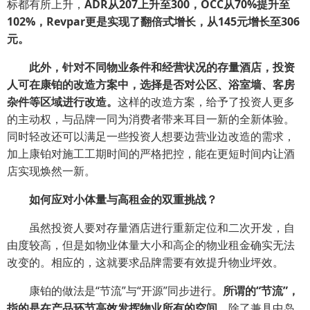
标都有所上升，
ADR从207上升至300，OCC从70%提升至
102%，Revpar更是实现了翻倍式增长，从145元增长至306
元。
此外，针对不同物业条件和经营状况的存量酒店，投资
人可在康铂的改造方案中，选择是否对公区、浴室墙、客房
杂件等区域进行改造。
这样的改造方案，给予了投资人更多
的主动权，与品牌一同为消费者带来耳目一新的全新体验。
同时轻改还可以满足一些投资人想要边营业边改造的需求，
加上康铂对施工工期时间的严格把控，能在更短时间内让酒
店实现焕然一新。
如何应对小体量与高租金的双重挑战？
虽然投资人要对存量酒店进行重新定位和二次开发，自
由度较高，但是如物业体量大小和高企的物业租金确实无法
改变的。相应的，这就要求品牌需要有效提升物业坪效。
康铂的做法是“节流”与“开源”同步进行。
所谓的“节流”，
指的是在产品环节高效发挥物业所有的空间。
除了兼具中岛