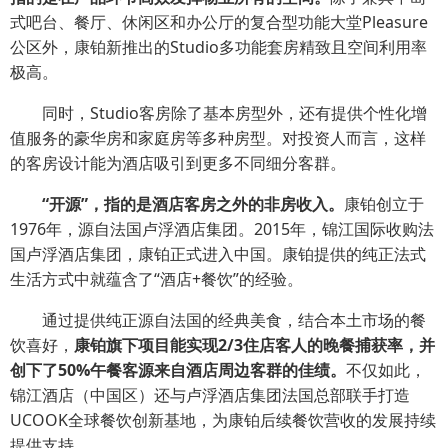
式吧台、餐厅、休闲区和办公厅的复合型功能大堂Pleasure
公区外，康铂新推出的Studio多功能套房精致且空间利用率
极高。
同时，Studio客房除了基本房型外，还有提供个性化增
值服务的豪华房和家庭房等多种房型。对投资人而言，这样
的客房设计能为酒店吸引到更多不同细分客群。
“开源”，指的是酒店客房之外的非房收入。
康铂创立于
1976年，源自法国卢浮酒店集团。2015年，锦江国际收购法
国卢浮酒店集团，康铂正式进入中国。康铂提供的纯正法式
生活方式中就蕴含了“酒店+餐饮”的经验。
通过提供纯正源自法国的经典美食，结合本土市场的餐
饮喜好，
康铂旗下项目能实现2/3住店客人的晚餐捕获率，并
创下了50%午餐客源来自酒店周边客群的佳绩。
不仅如此，
锦江酒店（中国区）还与卢浮酒店集团法国总部联手打造
UCOOK全球餐饮创新基地，为康铂后续餐饮营收的发展持续
提供支持。