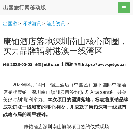
出国旅行网移动版
导航
出国游
>
环球游讯
>
酒店资讯
>
康铂酒店落地深圳南山核心商圈，
实力品牌辐射港澳一线湾区
2023-05-05
JetGo.cn 出国游
https://www.jetgo.cn
时间:
来源:
官网:
2023年4月14日，锦江酒店（中国区）旗下国际中端酒
店品牌康铂，深圳南山旗舰项目签约仪式“A ta santé！共创
美好时刻”顺利举办。
本次项目的圆满落地，标志着康铂品牌
成功进驻一线城市的核心地段，并成就了康铂深耕一线城市
战略布局的新里程碑。
康铂酒店深圳南山旗舰项目签约仪式现场