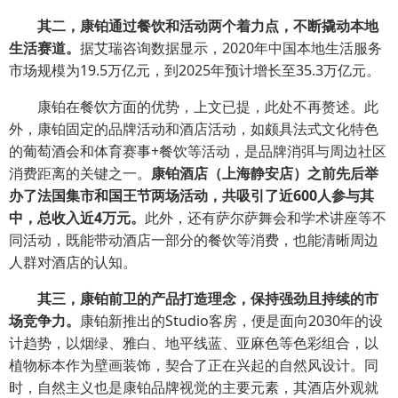
其二，康铂通过餐饮和活动两个着力点，不断撬动本地
生活赛道。
据艾瑞咨询数据显示，2020年中国本地生活服务
市场规模为19.5万亿元，到2025年预计增长至35.3万亿元。
康铂在餐饮方面的优势，上文已提，此处不再赘述。此
外，康铂固定的品牌活动和酒店活动，如颇具法式文化特色
的葡萄酒会和体育赛事+餐饮等活动，是品牌消弭与周边社区
消费距离的关键之一。
康铂酒店（上海静安店）之前先后举
办了法国集市和国王节两场活动，共吸引了近600人参与其
中，总收入近4万元。
此外，还有萨尔萨舞会和学术讲座等不
同活动，既能带动酒店一部分的餐饮等消费，也能清晰周边
人群对酒店的认知。
其三，康铂前卫的产品打造理念，保持强劲且持续的市
场竞争力。
康铂新推出的Studio客房，便是面向2030年的设
计趋势，以烟绿、雅白、地平线蓝、亚麻色等色彩组合，以
植物标本作为壁画装饰，契合了正在兴起的自然风设计。同
时，自然主义也是康铂品牌视觉的主要元素，其酒店外观就