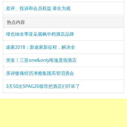
差评、投诉和会员权益 谁在为规
热点内容
维也纳全季亚朵麗枫中档酒店品牌
途家2018：新途家新征程，解决全
突发！三亚one&only唯逸度假酒店
亲诉惨痛经历净雅集团高管泪洒会
3天50次SPAG20领导把酒店们吓坏了