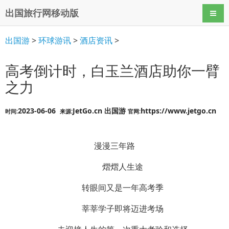
出国旅行网移动版
导航
出国游
>
环球游讯
>
酒店资讯
>
高考倒计时，白玉兰酒店助你一臂
之力
2023-06-06
JetGo.cn 出国游
https://www.jetgo.cn
时间:
来源:
官网:
漫漫三年路
熠熠人生途
转眼间又是一年高考季
莘莘学子即将迈进考场