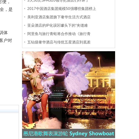
3天50次SPAG20领导把酒店们吓坏了
方便，
2017中国酒店集团规模50强哪些集团榜上
全，是
美利亚酒店集团旗下奢华生活方式酒店
亚朵酒店的IP化误区噱头下的“夹缝难
训体
阿里鱼与旅行青蛙将合作推动《旅行青
客户对
五钻级奢华酒店与传统五星酒店到底差