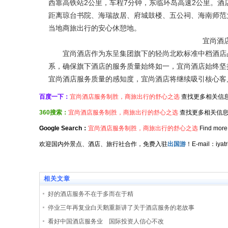
西靠高铁站2公里，车程7分钟，东临环岛高速2公里。
距离琼台书院、海瑞故居、府城鼓楼、五公祠、海南师范
当地商旅出行的安心休憩地。
宜尚酒
宜尚酒店作为东呈集团旗下的轻尚北欧标准中档酒店品
系，确保旗下酒店的服务质量始终如一，宜尚酒店始终坚
宜尚酒店服务质量的感知度，宜尚酒店将继续吸引核心客
百度一下：
宜尚酒店服务制胜，商旅出行的舒心之选
查找更多相关信
360搜索：
宜尚酒店服务制胜，商旅出行的舒心之选
查找更多相关信
Google Search：
宜尚酒店服务制胜，商旅出行的舒心之选
Find more 
欢迎国内外景点、酒店、旅行社合作，免费入驻
出国游
！E-mail：iy
相关文章
好的酒店服务不在于多而在于精
停业三年再复业白天鹅重新讲了关于酒店服务的老故事
看好中国酒店服务业 国际投资人信心不改