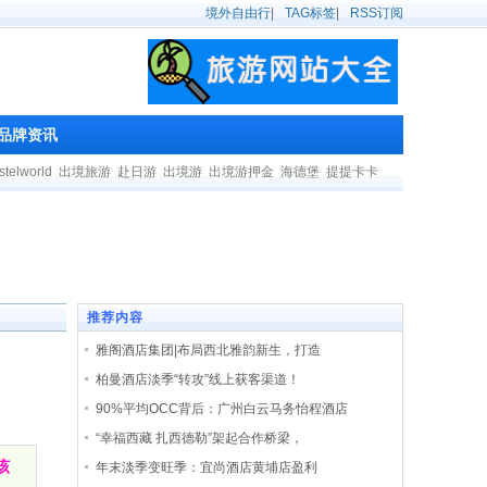
境外自由行
|
TAG标签
|
RSS订阅
品牌资讯
stelworld
出境旅游
赴日游
出境游
出境游押金
海德堡
提提卡卡
推荐内容
雅阁酒店集团|布局西北雅韵新生，打造
柏曼酒店淡季“转攻”线上获客渠道！
90%平均OCC背后：广州白云马务怡程酒店
“幸福西藏 扎西德勒”架起合作桥梁，
该
年末淡季变旺季：宜尚酒店黄埔店盈利