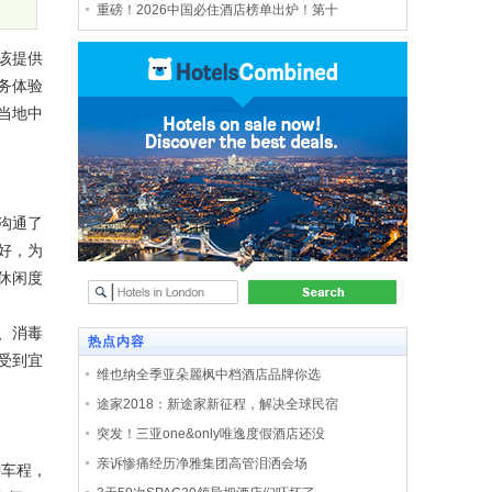
重磅！2026中国必住酒店榜单出炉！第十
该提供
务体验
当地中
沟通了
好，为
休闲度
、消毒
热点内容
受到宜
维也纳全季亚朵麗枫中档酒店品牌你选
途家2018：新途家新征程，解决全球民宿
突发！三亚one&only唯逸度假酒店还没
亲诉惨痛经历净雅集团高管泪洒会场
钟车程，