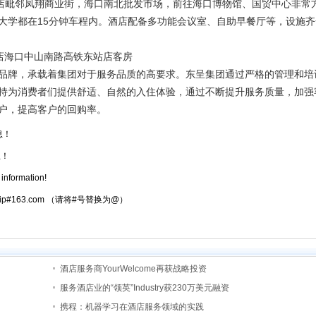
酒店毗邻凤翔商业街，海口南北批发市场，前往海口博物馆、国贸中心非常
大学都在15分钟车程内。酒店配备多功能会议室、自助早餐厅等，设施齐
店海口中山南路高铁东站店客房
牌，承载着集团对于服务品质的高要求。东呈集团通过严格的管理和培
持为消费者们提供舒适、自然的入住体验，通过不断提升服务质量，加强
户，提高客户的回购率。
息！
息！
information!
atrip#163.com （请将#号替换为@）
酒店服务商YourWelcome再获战略投资
服务酒店业的“领英”Industry获230万美元融资
携程：机器学习在酒店服务领域的实践