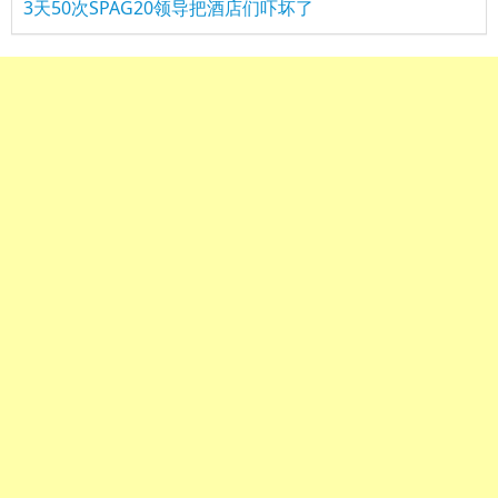
3天50次SPAG20领导把酒店们吓坏了