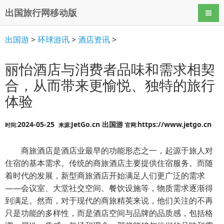
出国旅行网移动版
导航
出国游
>
环球游讯
>
酒店资讯
>
丽怡酒店与消费者品味和需求相契
合，从而带来更愉悦、独特的旅行
体验
2024-05-25
JetGo.cn 出国游
https://www.jetgo.cn
时间:
来源:
官网:
商旅酒店是酒店业最早的功能形态之一，起源于旅人对
住宿的基本需求。传统的商旅酒店主要提供住宿服务。而随
着时代的发展，新型商旅酒店开始满足人们更广泛的需求
——会议室、大堂社交空间、餐饮设施等，物质需求逐渐得
到满足。然而，对于现代的商旅精英来说，他们关注的不再
只是功能的多样性，而是酒店空间与品牌的品质感，包括格