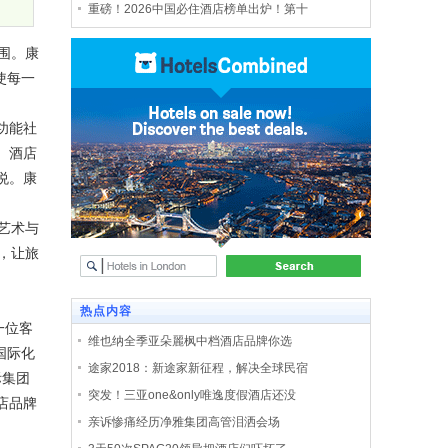
重磅！2026中国必住酒店榜单出炉！第十
围。康
使每一
功能社
。酒店
悦。康
艺术与
，让旅
热点内容
一位客
维也纳全季亚朵麗枫中档酒店品牌你选
国际化
途家2018：新途家新征程，解决全球民宿
际集团
突发！三亚one&only唯逸度假酒店还没
店品牌
亲诉惨痛经历净雅集团高管泪洒会场