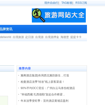
境外自由行
|
TAG标签
|
RSS订阅
品牌资讯
stelworld
出境旅游
赴日游
出境游
出境游押金
海德堡
提提卡卡
推荐内容
雅阁酒店集团|布局西北雅韵新生，打造
柏曼酒店淡季“转攻”线上获客渠道！
90%平均OCC背后：广州白云马务怡程酒店
“幸福西藏 扎西德勒”架起合作桥梁，
年末淡季变旺季：宜尚酒店黄埔店盈利