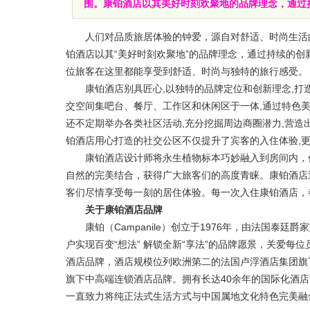
围。康铂酒店以其美好时刻欢聚地的品牌理念，通过持
人们对品质旅居体验的钟爱，源自对舒适、时尚生活的
铂酒店以其“美好时刻欢聚地”的品牌理念，通过持续的
位旅客在这里都能享受到舒适、时尚与独特的旅行感受。
康铂酒店别具匠心,以独特的品牌定位和创新理念,打造
交空间集吧台、餐厅、工作区和休闲区于一体,通过特色美
还不定期举办各类社区活动,充分挖掘周边商圈潜力,营造
铂酒店用心打造的社交公区不仅提升了宾客的入住体验,
康铂酒店设计师将永生植物标本巧妙融入到房间内，作
自然的完美结合，获得广大旅客们的高度青睐。康铂酒店
客们尽情享受每一刻的居住体验。每一次入住康铂酒店，
关于康铂酒店品牌
康铂（Campanile）创立于1976年，由法国泰廷爵家族(
户实现百变“想法” 解锁全新“享法”的品牌愿景，关爱
酒店品牌，酒店规模位列欧洲第二的法国卢浮酒店集团旗
旗下中高端连锁酒店品牌。拥有长达40余年的国际化酒店
一直致力将纯正法式生活方式与中国属地文化特色完美融