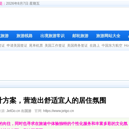
是：
2026年8月7日 星期五
境旅游
旅游线路
出境旅游常识
邮轮旅游
旅游网站大全
签证
申请美国签证
尾单机票
美国工作签证
美国商务签证
在路上
中国东方航空
Ho
计方案，营造出舒适宜人的居住氛围
来源:
JetGo.cn 出国游
官网:
https://www.jetgo.cn
的向往，同时也寻求在旅途中体验独特的个性化服务和丰富多彩的文化氛