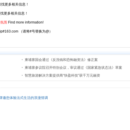
查找更多相关信息！
找更多相关信息！
住氛围
Find more information!
atrip#163.com （请将#号替换为@）
柬埔寨国会通过《反洗钱和恐怖融资法》修正案
柬埔寨参议院召开特别会议，审议通过《国家紧急状态法》草案
智慧旅游解决方案提供商“快盈科技”获千万元融资
牌邀您体验法式生活的浪漫情调