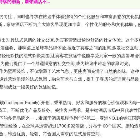
续的创新，康铂酒店不...
向往，同时也寻求在旅途中体验独特的个性化服务和丰富多彩的文化氛
创新，康铂酒店不断为广大旅客呈现更加丰富、个性化的服务和文化体验，
出别具法式风情的社交公区,为宾客营造出愉悦舒适的社交体验。这个多
酒佳肴、趣味桌上足球等品牌体验,拉近了宾客之间的距离,激发社交互动
出轻松欢快的法式欢聚氛围,让宾客在旅途中也能享受到家一般的温馨与愉
更为他们提供了一个舒适惬意的社交空间,成为旅途中难忘的欢聚时光。
为壁画装饰，不仅增添了艺术气息，更使房间充满了自然的韵味。这种
通过营造浪漫的法式氛围，融合艺术与自然，提升了客房的舒适度与品质
都能成就一段美好的旅途回忆。
Taittinger Family) 开创，秉承热情、好客和服务的核心价值观和为每
每位员工、不断优化产品及服务、关注客户需求。是中端酒店市场中具代表性
下的多元品牌之一，隶属于酒店规模位列全球第二、亚洲NO.1的锦江国
管理经验，在全球共运营超过1700多家酒店，分布于 60个国家。康铂酒
合，缔造优质、轻奢、符合国人需求的法式居停空间。