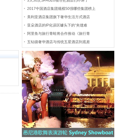
3天50次SPAG20领导把酒店们吓坏了
2017中国酒店集团规模50强哪些集团榜上
美利亚酒店集团旗下奢华生活方式酒店
亚朵酒店的IP化误区噱头下的“夹缝难
阿里鱼与旅行青蛙将合作推动《旅行青
五钻级奢华酒店与传统五星酒店到底差