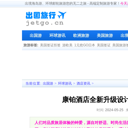
出境海岛游、环球邮轮旅游您的无二之旅 - 高端定制旅游专家！
今天
出国游
环球游讯
欧洲旅游
美国旅游
出
旅游标签:
美国签证拒签
游欧美
1元抢GO日本
美国签证
美国旅游
当前位置:
出国游
>
环球游讯
>
酒店资讯
>
康铂酒店全新升级设
时间:
2024-05-25
人们对品质旅居体验的钟爱，源自对舒适、时尚生活