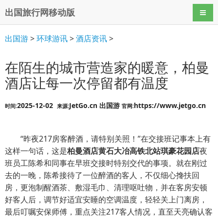
出国旅行网移动版
导航
出国游
>
环球游讯
>
酒店资讯
>
在陌生的城市营造家的暖意，柏曼
酒店让每一次停留都有温度
2025-12-02
JetGo.cn 出国游
https://www.jetgo.cn
时间:
来源:
官网:
“昨夜217房客醉酒，请特别关照！”在交接班记事本上有
这样一句话，这是
柏曼酒店黄石大冶高铁北站琪豪花园店
夜
班员工陈希和同事在早班交接时特别交代的事项。就在刚过
去的一晚，陈希接待了一位醉酒的客人，不仅细心搀扶回
房，更泡制醒酒茶、敷湿毛巾、清理呕吐物，并在客房安顿
好客人后，调节好适宜安睡的空调温度，轻轻关上门离房，
最后叮嘱安保师傅，重点关注217客人情况，直至天亮确认客