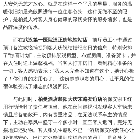
人安然无恙才放心。就是在这样一个平凡的早晨，服务的温
暖依旧如晨光般照进每一位住客心头，这种无微不至的照
护，是柏曼人对客人身心健康的深切关怀的服务缩影，也是
品牌温度的传承。
而在
武汉第一医院汉正街地铁站店
，前厅员工小李通过
预订备注敏锐捕捉到客人庆祝结婚纪念日的信息，特别安排
了“惊喜计划”，主动预排景观房型、布置房间、准备贺卡，并
在入住时送上温馨祝福。当客人打开房门，看到精心准备的
一切，客人感动表示：“我太太完全不知道有这个，她开心极
了！你们真的太用心了。”这份超越职责的用心，让平凡的住
宿体验变成了难忘的浪漫回忆。
与此同时，
柏曼酒店襄阳大庆东路友谊店
的保安谢玉红
用行动诠释了责任与担当。他在夜间巡视时发现客人车辆未
锁且后备箱敞开，内有贵重物品，在无法联系车主的情况
下，主动在寒风中坚守一个多小时，直至客人返回，完好无
损地归还财物。客人张先生感动不已：“酒店保安的责任心让
我倍感安心，出门在外能遇到这样负责的员工，是意外之