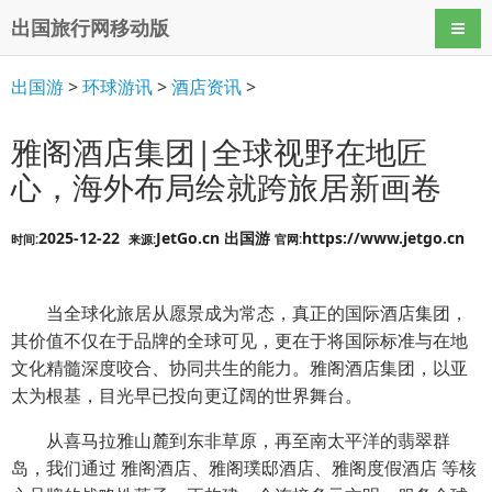
出国旅行网移动版
导航
出国游
>
环球游讯
>
酒店资讯
>
雅阁酒店集团|全球视野在地匠
心，海外布局绘就跨旅居新画卷
2025-12-22
JetGo.cn 出国游
https://www.jetgo.cn
时间:
来源:
官网:
当全球化旅居从愿景成为常态，真正的国际酒店集团，
其价值不仅在于品牌的全球可见，更在于将国际标准与在地
文化精髓深度咬合、协同共生的能力。雅阁酒店集团，以亚
太为根基，目光早已投向更辽阔的世界舞台。
从喜马拉雅山麓到东非草原，再至南太平洋的翡翠群
岛，我们通过 雅阁酒店、雅阁璞邸酒店、雅阁度假酒店 等核