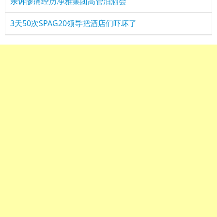
亲诉惨痛经历净雅集团高管泪洒会
3天50次SPAG20领导把酒店们吓坏了