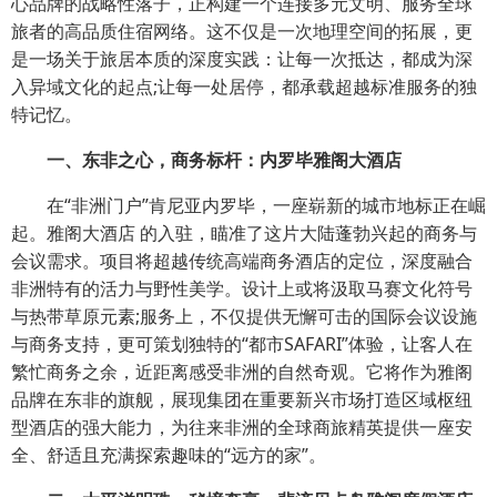
心品牌的战略性落子，正构建一个连接多元文明、服务全球
旅者的高品质住宿网络。这不仅是一次地理空间的拓展，更
是一场关于旅居本质的深度实践：让每一次抵达，都成为深
入异域文化的起点;让每一处居停，都承载超越标准服务的独
特记忆。
一、东非之心，商务标杆：内罗毕雅阁大酒店
在“非洲门户”肯尼亚内罗毕，一座崭新的城市地标正在崛
起。雅阁大酒店 的入驻，瞄准了这片大陆蓬勃兴起的商务与
会议需求。项目将超越传统高端商务酒店的定位，深度融合
非洲特有的活力与野性美学。设计上或将汲取马赛文化符号
与热带草原元素;服务上，不仅提供无懈可击的国际会议设施
与商务支持，更可策划独特的“都市SAFARI”体验，让客人在
繁忙商务之余，近距离感受非洲的自然奇观。它将作为雅阁
品牌在东非的旗舰，展现集团在重要新兴市场打造区域枢纽
型酒店的强大能力，为往来非洲的全球商旅精英提供一座安
全、舒适且充满探索趣味的“远方的家”。