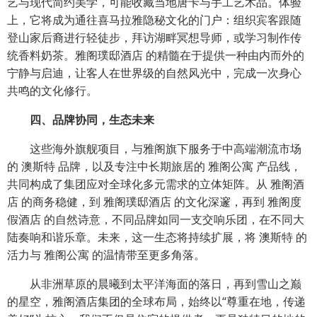
艺与现代简约美学，可能收藏当地唐卡与手工艺术品。体验
上，它将成为通往喜马拉雅隐秘文化的门户：组织宾客跟随
登山家后裔进行轻徒步，拜访湖畔冥想导师，或学习制作传
统香料奶茶。雅阁璞邸酒店 的精髓在于提供一种由内而外的
宁静与启迪，让客人在世界级的自然风光中，完成一次身心
共鸣的文化修行。
四、品牌协同，生态未来
这些海外旗舰项目，与雅阁旗下服务于中高端潮流市场
的 澳斯特 品牌，以及专注中长期旅居的 雅阁公寓 产品线，
共同构成了集团应对全球化多元需求的立体矩阵。从 雅阁酒
店 的商务稳健，到 雅阁璞邸酒店 的文化深邃，再到 雅阁度
假酒店 的自然诗意，不同品牌如同一支交响乐团，在不同大
陆奏响和谐乐章。未来，这一生态将持续扩展，将 澳斯特 的
活力与 雅阁公寓 的温情带至更多角落。
从非洲草原的晨曦到太平洋海面的落日，再到雪山之巅
的星空，雅阁酒店集团的全球布局，始终以“尊重在地，传递