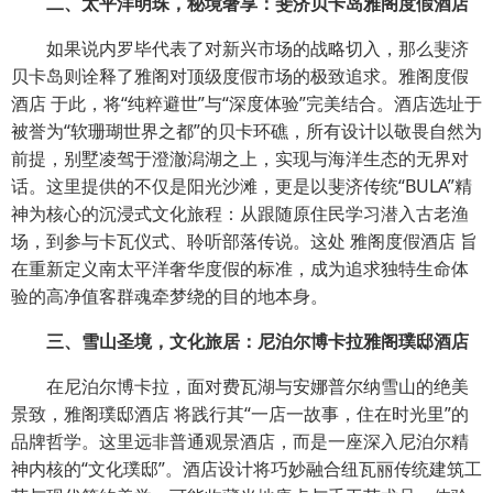
二、太平洋明珠，秘境奢享：斐济贝卡岛雅阁度假酒店
如果说内罗毕代表了对新兴市场的战略切入，那么斐济
贝卡岛则诠释了雅阁对顶级度假市场的极致追求。雅阁度假
酒店 于此，将“纯粹避世”与“深度体验”完美结合。酒店选址于
被誉为“软珊瑚世界之都”的贝卡环礁，所有设计以敬畏自然为
前提，别墅凌驾于澄澈潟湖之上，实现与海洋生态的无界对
话。这里提供的不仅是阳光沙滩，更是以斐济传统“BULA”精
神为核心的沉浸式文化旅程：从跟随原住民学习潜入古老渔
场，到参与卡瓦仪式、聆听部落传说。这处 雅阁度假酒店 旨
在重新定义南太平洋奢华度假的标准，成为追求独特生命体
验的高净值客群魂牵梦绕的目的地本身。
三、雪山圣境，文化旅居：尼泊尔博卡拉雅阁璞邸酒店
在尼泊尔博卡拉，面对费瓦湖与安娜普尔纳雪山的绝美
景致，雅阁璞邸酒店 将践行其“一店一故事，住在时光里”的
品牌哲学。这里远非普通观景酒店，而是一座深入尼泊尔精
神内核的“文化璞邸”。酒店设计将巧妙融合纽瓦丽传统建筑工