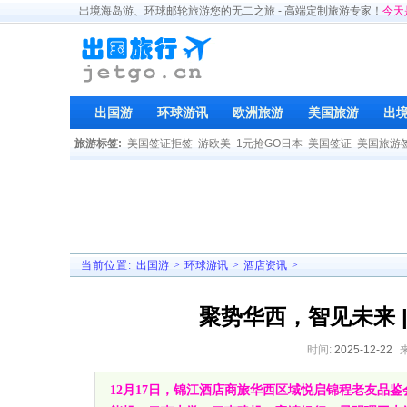
出境海岛游、环球邮轮旅游您的无二之旅 - 高端定制旅游专家！
今天
出国游
环球游讯
欧洲旅游
美国旅游
出
旅游标签:
美国签证拒签
游欧美
1元抢GO日本
美国签证
美国旅游
当前位置:
出国游
>
环球游讯
>
酒店资讯
>
聚势华西，智见未来 
时间:
2025-12-22
12月17日，锦江酒店商旅华西区域悦启锦程老友品