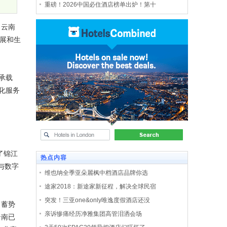
重磅！2026中国必住酒店榜单出炉！第十
、云南
展和生
承载
化服务
了锦江
热点内容
与数字
维也纳全季亚朵麗枫中档酒店品牌你选
途家2018：新途家新征程，解决全球民宿
突发！三亚one&only唯逸度假酒店还没
，蓄势
亲诉惨痛经历净雅集团高管泪洒会场
云南已