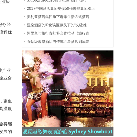
3天50次SPAG20领导把酒店们吓坏了
企业应
2017中国酒店集团规模50强哪些集团榜上
美利亚酒店集团旗下奢华生活方式酒店
服务经
亚朵酒店的IP化误区噱头下的“夹缝难
流程优
阿里鱼与旅行青蛙将合作推动《旅行青
五钻级奢华酒店与传统五星酒店到底差
业产业
企业合
，更重
具温度
旅将继
发展的