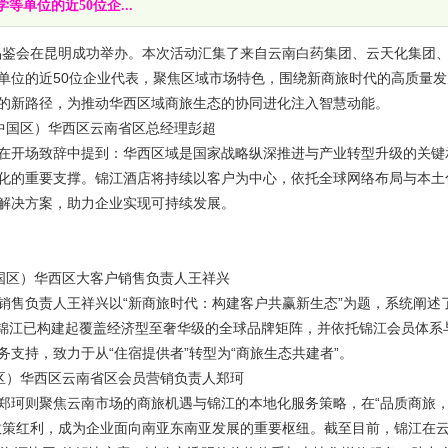
单位的近50位企...
友品鉴会在昆明成功举办。本次活动汇集了来自云南白药集团、云天化集团
单位的近50位企业代表，聚焦区域市场特色，围绕新商旅时代的高质量发
的新路径，为推动华西区域商旅生态的协同进化注入智慧动能。
中国区）华西区云南省区总经理彭超
开场致辞中提到：华西区域是国家战略纵深推进与产业转型升级的关键
化的重要支撑。锦江酒店将持续以客户为中心，依托全球网络布局与本土
解决方案，助力企业实现可持续发展。
国区）华西区大客户销售负责人王祥兴
售负责人王祥兴以“新商旅时代：构建客户共赢新生态”为题，系统阐述
，锦江已构建起覆盖经济型至奢华级的全球品牌矩阵，并依托锦江会员体系
支持，致力于从“住宿提供者”转型为“商旅生态共建者”。
区）华西区云南省区会员营销负责人郑珂
珂则聚焦云南市场的商旅机遇与锦江的本地化服务策略，在“品质商旅
政策红利，成为企业面向南亚东南亚发展的重要枢纽。截至目前，锦江在