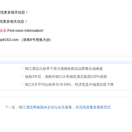
找更多相关信息！
找更多相关信息！
落幕
Find more information!
atrip#163.com （请将#号替换为@）
锦江酒店出租率下滑大规模收购后品牌整合成难题
收购3年后，海航向锦江出售丽笙酒店集团100%股权
锦江6月平均出租率为78.69%：经济型及中端酒店双下降
店
下一篇：
锦江酒店商旅国央企论坛在京落幕，共话高质量发展新范式