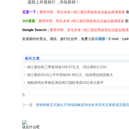
道路上并肩前行，共绘新程！
百度一下：
聚势华西，智见未来 | 锦江酒店商旅老友品鉴会圆满落幕
查
360搜索：
聚势华西，智见未来 | 锦江酒店商旅老友品鉴会圆满落幕
查
Google Search：
聚势华西，智见未来 | 锦江酒店商旅老友品鉴会圆满
欢迎国内外景点、酒店、旅行社合作，免费入驻
出国游
！E-mail：iy
相关文章
锦江股份前三季度营收109.57亿元，同比增长9.23%
锦江股份2018上半年营收69.39亿元，铂涛维也纳贡献大
海航探询出售丽笙酒店锦江国际考虑20亿美元接手
上一篇：
碧旅阁林正式推出可持续战略咨询业务并宣布五家新成员酒
说点什么吧