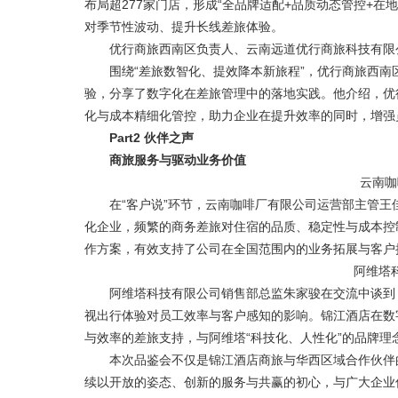
布局超277家门店，形成“全品牌适配+品质动态管控+
对季节性波动、提升长线差旅体验。
优行商旅西南区负责人、云南远道优行商旅科技有限
围绕“差旅数智化、提效降本新旅程”，优行商旅西南
验，分享了数字化在差旅管理中的落地实践。他介绍，优
化与成本精细化管控，助力企业在提升效率的同时，增强
Part2
伙伴之声
商旅服务与驱动业务价值
云南咖
在“客户说”环节，云南咖啡厂有限公司运营部主管王
化企业，频繁的商务差旅对住宿的品质、稳定性与成本控
作方案，有效支持了公司在全国范围内的业务拓展与客户
阿维塔
阿维塔科技有限公司销售部总监朱家骏在交流中谈到，
视出行体验对员工效率与客户感知的影响。锦江酒店在数
与效率的差旅支持，与阿维塔“科技化、人性化”的品牌理
本次品鉴会不仅是锦江酒店商旅与华西区域合作伙伴的
续以开放的姿态、创新的服务与共赢的初心，与广大企业