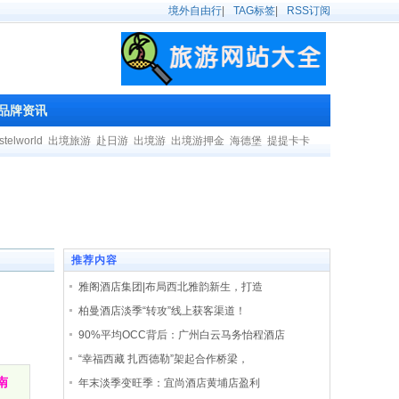
境外自由行
|
TAG标签
|
RSS订阅
品牌资讯
stelworld
出境旅游
赴日游
出境游
出境游押金
海德堡
提提卡卡
推荐内容
雅阁酒店集团|布局西北雅韵新生，打造
柏曼酒店淡季“转攻”线上获客渠道！
90%平均OCC背后：广州白云马务怡程酒店
“幸福西藏 扎西德勒”架起合作桥梁，
南
年末淡季变旺季：宜尚酒店黄埔店盈利