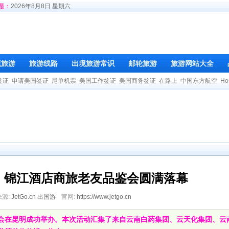
是：
2026年8月8日 星期六
境旅游
旅游线路
出境旅游常识
邮轮旅游
旅游网站大全
签证
申请美国签证
尾单机票
美国工作签证
美国商务签证
在路上
中国东方航空
Ho
| 锦江酒店商旅老友品鉴会圆满落幕
来源:
JetGo.cn 出国游
官网:
https://www.jetgo.cn
鉴会在昆明成功举办。本次活动汇集了来自云南白药集团、云天化集团、云