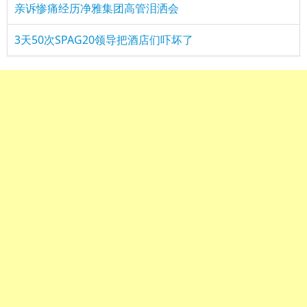
亲诉惨痛经历净雅集团高管泪洒会
3天50次SPAG20领导把酒店们吓坏了