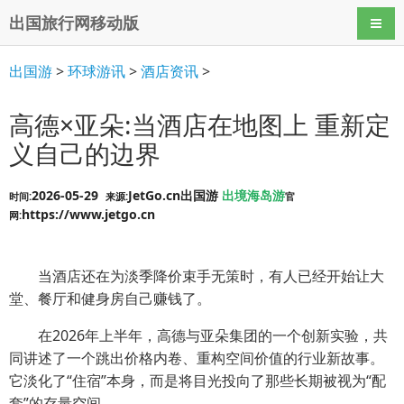
出国旅行网移动版
导航
出国游
>
环球游讯
>
酒店资讯
>
高德×亚朵:当酒店在地图上 重新定
义自己的边界
2026-05-29
JetGo.cn出国游
出境海岛游
时间:
来源:
官
https://www.jetgo.cn
网:
当酒店还在为淡季降价束手无策时，有人已经开始让大
堂、餐厅和健身房自己赚钱了。
在2026年上半年，高德与亚朵集团的一个创新实验，共
同讲述了一个跳出价格内卷、重构空间价值的行业新故事。
它淡化了“住宿”本身，而是将目光投向了那些长期被视为“配
套”的存量空间。