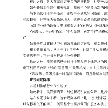
在此之前，各大在线旅游平台的差评机制、社交平台的
如今叠加卫生赔付相关规则，商家担心需要面对的风
当下酒店行业竞争激烈，多数中小酒店利润微薄，房租
相应损失，经营压力会急剧增大，这也是众多酒店商家集
面对行业端的质疑，美团相关人士Y君告诉《环球旅讯
Y君表示，平台明确采用“平台先赔、再定责任”的模式
任。
如果最终核查确认卫生问题并非酒店导致，相关赔付
相关数据显示，从去年 11 月至今，针对卫生边界模糊
实酒店无责，平台将自行承担补偿费用。
除此之外，美团酒店已针对行业黑灰产上线严格的风控
也可利用平台新上线的“恶意用户”拉黑机制，自主拉黑行
Y君表示，美团并非一味偏袒消费者，而是希望在消费
正视短期阵痛
以规则推动行业良性蜕变
如此看来，美团酒店卫生纠纷新规引发的争议，是行
站在长远视角来看，这套规则本质上是一把 “过滤器”
服务标准低下的商户，倒逼整个住宿行业回归服务本质，