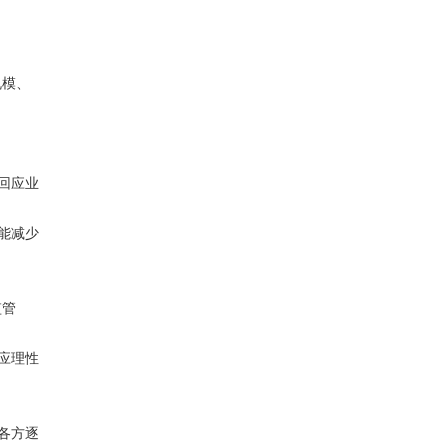
规模、
回应业
能减少
监管
应理性
各方逐