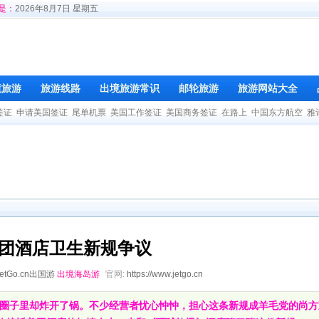
是：
2026年8月7日 星期五
境旅游
旅游线路
出境旅游常识
邮轮旅游
旅游网站大全
签证
申请美国签证
尾单机票
美国工作签证
美国商务签证
在路上
中国东方航空
雅
团酒店卫生新规争议
JetGo.cn出国游
出境海岛游
官网:
https://www.jetgo.cn
业圈子里却炸开了锅。不少经营者忧心忡忡，担心这条新规成羊毛党的尚方