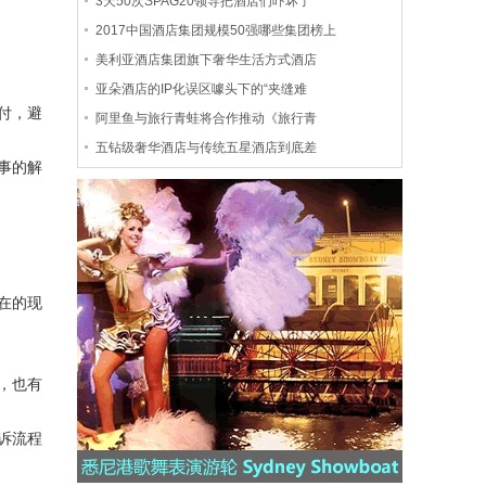
3天50次SPAG20领导把酒店们吓坏了
2017中国酒店集团规模50强哪些集团榜上
美利亚酒店集团旗下奢华生活方式酒店
亚朵酒店的IP化误区噱头下的“夹缝难
付，避
阿里鱼与旅行青蛙将合作推动《旅行青
五钻级奢华酒店与传统五星酒店到底差
事的解
在的现
，也有
诉流程