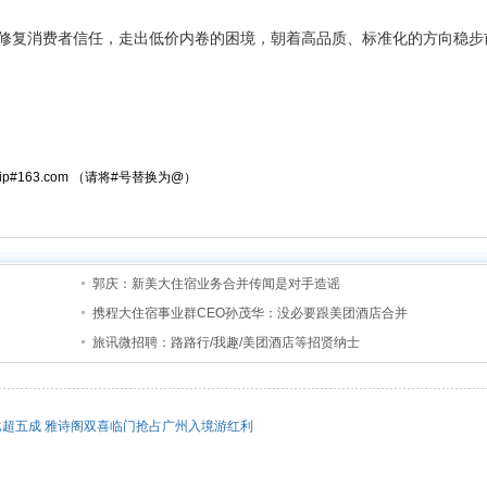
复消费者信任，走出低价内卷的困境，朝着高品质、标准化的方向稳步
atrip#163.com （请将#号替换为@）
郭庆：新美大住宿业务合并传闻是对手造谣
携程大住宿事业群CEO孙茂华：没必要跟美团酒店合并
旅讯微招聘：路路行/我趣/美团酒店等招贤纳士
比超五成 雅诗阁双喜临门抢占广州入境游红利