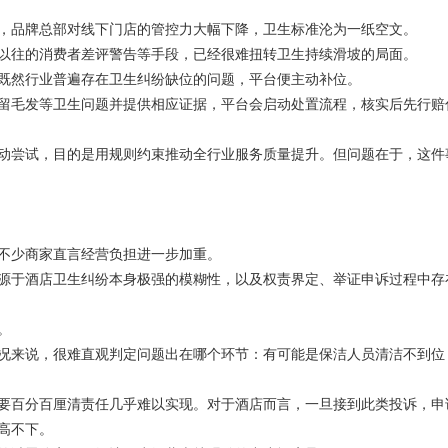
品牌总部对线下门店的管控力大幅下降，卫生标准沦为一纸空文。
往的消费者差评警告等手段，已经很难扭转卫生持续滑坡的局面。
然行业普遍存在卫生纠纷缺位的问题，平台便主动补位。
毛发等卫生问题并提供相应证据，平台会启动处置流程，核实后先行赔
尝试，目的是用规则约束推动全行业服务质量提升。但问题在于，这件
不少商家直言经营负担进一步加重。
于酒店卫生纠纷本身极强的模糊性，以及权责界定、举证申诉过程中存
。
来说，很难直观判定问题出在哪个环节：有可能是保洁人员清洁不到位
百分百厘清责任几乎难以实现。对于酒店而言，一旦接到此类投诉，申
高不下。