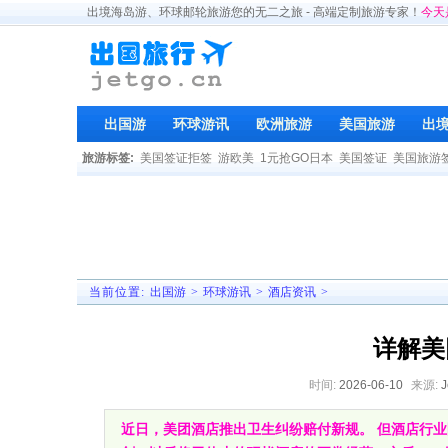
出境海岛游、环球邮轮旅游您的无二之旅 - 高端定制旅游专家！
今天
出国游
环球游讯
欧洲旅游
美国旅游
出
旅游标签:
美国签证拒签
游欧美
1元抢GO日本
美国签证
美国旅游
当前位置:
出国游
>
环球游讯
>
酒店资讯
>
详解美
时间:
2026-06-10
来源:
近日，美团酒店推出卫生纠纷赔付新规。 但酒店行