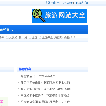
境外自由行
|
TAG标签
|
RSS订阅
品牌资讯
诗阁
出境旅游
赴日游
出境游
出境游押金
海德堡
提提卡卡
推荐内容
疗愈酒店 下一个黄金赛道？
波音空客被偷家 中国商飞重塑亚太格局
预订完酒店被要求每日加价100元? 消协
中国游客不重要？日本京都酒店价格已
宝
雅阁酒店集团|布局西北雅韵新生，打造