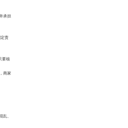
并承担
判定责
只要核
，商家
混乱、