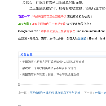
步磨合，行业终将告别卫生乱象的旧面貌。
当卫生底线被坚守、服务标准被重视，酒店行业才能修
百度一下：
详解美团酒店卫生新规争议
查找更多相关信息！
360搜索：
详解美团酒店卫生新规争议
查找更多相关信息！
Google Search：
详解美团酒店卫生新规争议
Find more information!
欢迎国内外景点、酒店、旅行社合作，免费入驻
出国游
！E-mail：iy
相关文章
美团酒店协助警方严打骗赔骗保4人骗陪18万被捕
梁建章：传言收购美团酒店不符合目前情况
美团酒店刷单调查：销量、评价等统统都造假
上一篇：
再不做研学+微度假 北京酒店下半年更难
下一篇：
外籍占