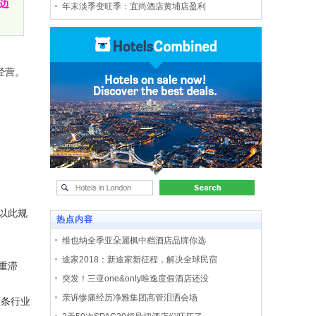
边
年末淡季变旺季：宜尚酒店黄埔店盈利
经营。
以此规
热点内容
维也纳全季亚朵麗枫中档酒店品牌你选
途家2018：新途家新征程，解决全球民宿
重滞
突发！三亚one&only唯逸度假酒店还没
亲诉惨痛经历净雅集团高管泪洒会场
这条行业