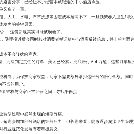
避雷分享，已经让不少经营本就艰难的中小酒店承压。
险又多了一重。
、人工、水电、布草洗涤等固定成本居高不下，一旦频繁卷入卫生纠纷
体发声的关键原因。
》，这份新规其实可能被误会了。
，受理投诉后会同时核对消费者举证材料与酒店反馈信息，并非单方面
成本不会转嫁给商家。
、无法判定责任的订单，美团已经累计兜底赔付 6.4 万笔，这些订单里
机制，为保护商家权益，商家不需要额外承担这部分的赔付金额。同时
为不当的用户。
者维权与商家正常经营之间，寻找平衡点。
业转型过程中必然出现的短期阵痛。
，短期会增加部分酒店的经营压力，但长期来看，能够逐步淘汰卫生管理
对行业规范化发展有着积极意义。