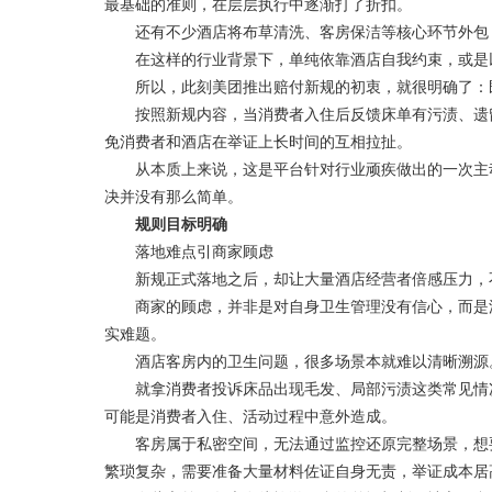
最基础的准则，在层层执行中逐渐打了折扣。
还有不少酒店将布草清洗、客房保洁等核心环节外包，
在这样的行业背景下，单纯依靠酒店自我约束，或是以
所以，此刻美团推出赔付新规的初衷，就很明确了：既
按照新规内容，当消费者入住后反馈床单有污渍、遗留
免消费者和酒店在举证上长时间的互相拉扯。
从本质上来说，这是平台针对行业顽疾做出的一次主动
决并没有那么简单。
规则目标明确
落地难点引商家顾虑
新规正式落地之后，却让大量酒店经营者倍感压力，
商家的顾虑，并非是对自身卫生管理没有信心，而是源
实难题。
酒店客房内的卫生问题，很多场景本就难以清晰溯源
就拿消费者投诉床品出现毛发、局部污渍这类常见情况
可能是消费者入住、活动过程中意外造成。
客房属于私密空间，无法通过监控还原完整场景，想要
繁琐复杂，需要准备大量材料佐证自身无责，举证成本居