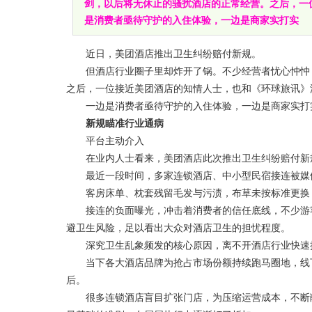
剑，以后将无休止的骚扰酒店的正常经营。之后，一
是消费者亟待守护的入住体验，一边是商家实打实
近日，美团酒店推出卫生纠纷赔付新规。
但酒店行业圈子里却炸开了锅。不少经营者忧心忡忡，
之后，一位接近美团酒店的知情人士，也和《环球旅讯》
一边是消费者亟待守护的入住体验，一边是商家实打实
新规瞄准行业通病
平台主动介入
在业内人士看来，美团酒店此次推出卫生纠纷赔付新规
最近一段时间，多家连锁酒店、中小型民宿接连被媒
客房床单、枕套残留毛发与污渍，布草未按标准更换，
接连的负面曝光，冲击着消费者的信任底线，不少游客
避卫生风险，足以看出大众对酒店卫生的担忧程度。
深究卫生乱象频发的核心原因，离不开酒店行业快速
当下各大酒店品牌为抢占市场份额持续跑马圈地，线下
后。
很多连锁酒店盲目扩张门店，为压缩运营成本，不断削减