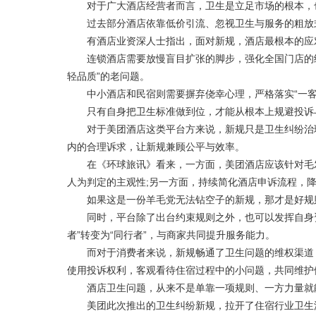
对于广大酒店经营者而言，卫生是立足市场的根本，
过去部分酒店依靠低价引流、忽视卫生与服务的粗放式
有酒店业资深人士指出，面对新规，酒店最根本的应
连锁酒店需要放慢盲目扩张的脚步，强化全国门店的统
轻品质”的老问题。
中小酒店和民宿则需要摒弃侥幸心理，严格落实“一客
只有自身把卫生标准做到位，才能从根本上规避投诉
对于美团酒店这类平台方来说，新规只是卫生纠纷治理
内的合理诉求，让新规兼顾公平与效率。
在《环球旅讯》看来，一方面，美团酒店应该针对毛发
人为判定的主观性;另一方面，持续简化酒店申诉流程，
如果这是一份羊毛党无法钻空子的新规，那才是好规
同时，平台除了出台约束规则之外，也可以发挥自身资
者”转变为“同行者”，与商家共同提升服务能力。
而对于消费者来说，新规畅通了卫生问题的维权渠道，
使用投诉权利，客观看待住宿过程中的小问题，共同维护
酒店卫生问题，从来不是单靠一项规则、一方力量就能
美团此次推出的卫生纠纷新规，拉开了住宿行业卫生深