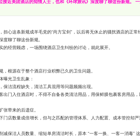
位接近美团酒店的知情人士，也和《环球旅讯》深度聊了聊这份新规。 一
担心这条新规成羊毛党的“尚方宝剑”，以后将无休止的骚扰酒店的正常
深度聊了聊这份新规。
的经营顾虑，一场围绕酒店卫生纠纷的讨论，就此展开。
，根源在于整个酒店行业积弊已久的卫生问题。
体曝光卫生乱象：
保洁流程缺失，清洁工具混用等问题频频出现。
出门入住酒店时，不得不自备各类清洁用品，用保鲜膜包裹客房用品，
扩张带来的后遗症。
门店数量成倍增长，但与之匹配的管理体系、人力配置、成本管控却严
保洁人员数量、缩短单房清洁时长，原本 “一客一换、一客一消毒” 