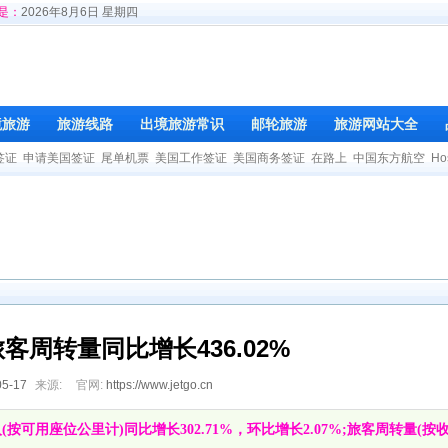
是：
2026年8月6日 星期四
境旅游
旅游线路
出境旅游常识
邮轮旅游
旅游网站大全
签证
申请美国签证
尾单机票
美国工作签证
美国商务签证
在路上
中国东方航空
Ho
客周转量同比增长436.02%
05-17
来源:
官网:
https://www.jetgo.cn
可用座位公里计)同比增长302.71%，环比增长2.07%;旅客周转量(按