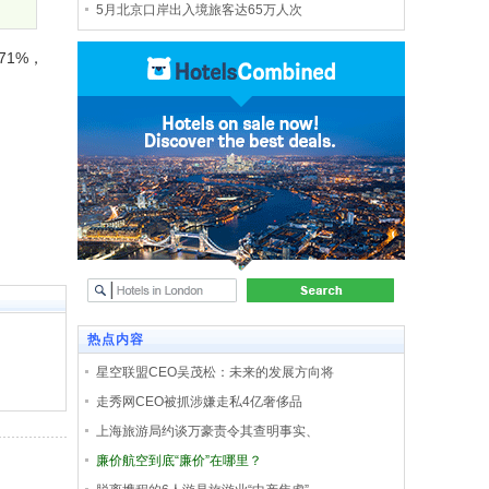
5月北京口岸出入境旅客达65万人次
71%，
热点内容
星空联盟CEO吴茂松：未来的发展方向将
走秀网CEO被抓涉嫌走私4亿奢侈品
上海旅游局约谈万豪责令其查明事实、
廉价航空到底“廉价”在哪里？