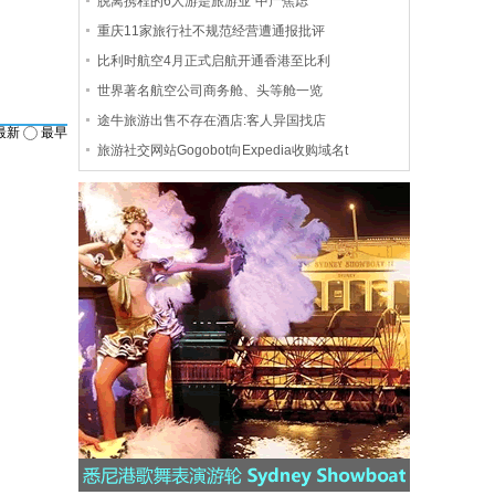
脱离携程的6人游是旅游业“中产焦虑”
重庆11家旅行社不规范经营遭通报批评
比利时航空4月正式启航开通香港至比利
世界著名航空公司商务舱、头等舱一览
途牛旅游出售不存在酒店:客人异国找店
最新
最早
旅游社交网站Gogobot向Expedia收购域名t