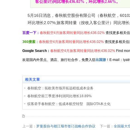
客公里计)同比增长436.02%，环比增长2.66%。
5月16日消息，春秋航空股份有限公司（春秋航空，60102
环比增长2.07%;旅客周转量（按收入客公里计）同比增长43
百度一下：
春秋航空4月旅客周转量同比增长436.02%
查找更多相关信
360搜索：
春秋航空4月旅客周转量同比增长436.02%
查找更多相关信
Google Search：
春秋航空4月旅客周转量同比增长436.02%
Find mor
欢迎国内外景点、酒店、旅行社合作，免费入驻
出国游
！E-mail：iy
相关文章
春秋航空：拓欧美市场开拓远程低成本业务
春秋航空前三季度净利润同比增长18.89%
缤客牵手春秋航空：低成本航空转型 国际OTA本土化
上一篇：
罗曼股份与都江堰市签订战略合作协议
下一篇：
全国最大空