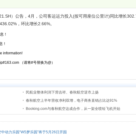
1.SH）公告，4月，公司客运运力投入(按可用座位公里计)同比增长302.
6.02%，环比增长2.66%。
息！
息！
e information!
atrip#163.com （请将#号替换为@）
民航业整体利润下滑吉祥、春秋航空逆市上扬
春秋航空上半年营收净利双增，电子商务直销占比达91%
Booking.com与春秋航空达成合作，从一架全喷绘飞机开始
中动力乐园“WS梦乐园”将于5月26日开园