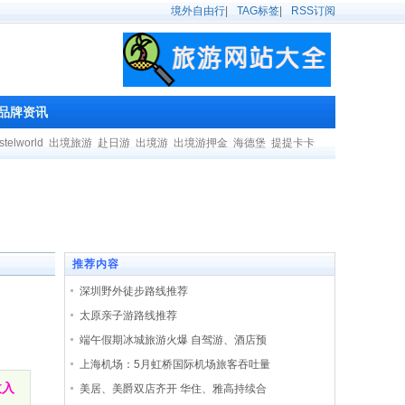
境外自由行
|
TAG标签
|
RSS订阅
品牌资讯
stelworld
出境旅游
赴日游
出境游
出境游押金
海德堡
提提卡卡
推荐内容
深圳野外徒步路线推荐
太原亲子游路线推荐
端午假期冰城旅游火爆 自驾游、酒店预
上海机场：5月虹桥国际机场旅客吞吐量
收入
美居、美爵双店齐开 华住、雅高持续合