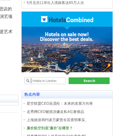
5月北京口岸出入境旅客达65万人次
思议的
演艺项
也是艺术
热点内容
星空联盟CEO吴茂松：未来的发展方向将
走秀网CEO被抓涉嫌走私4亿奢侈品
上海旅游局约谈万豪责令其查明事实、
廉价航空到底“廉价”在哪里？