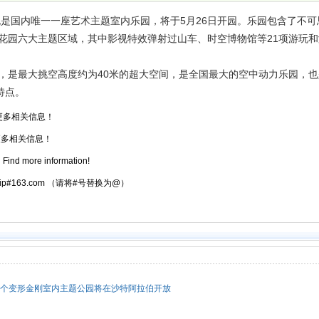
也是国内唯一一座艺术主题室内乐园，将于5月26日开园。乐园包含了不可
花园六大主题区域，其中影视特效弹射过山车、时空博物馆等21项游玩和
㎡，是最大挑空高度约为40米的超大空间，是全国最大的空中动力乐园，
特点。
更多相关信息！
多相关信息！
园
Find more information!
atrip#163.com （请将#号替换为@）
个变形金刚室内主题公园将在沙特阿拉伯开放