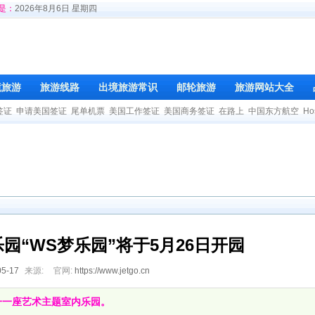
是：
2026年8月6日 星期四
境旅游
旅游线路
出境旅游常识
邮轮旅游
旅游网站大全
签证
申请美国签证
尾单机票
美国工作签证
美国商务签证
在路上
中国东方航空
Ho
园“WS梦乐园”将于5月26日开园
05-17
来源:
官网:
https://www.jetgo.cn
一一座艺术主题室内乐园。