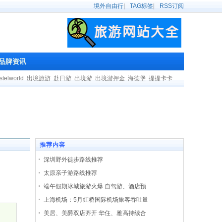
境外自由行
|
TAG标签
|
RSS订阅
品牌资讯
stelworld
出境旅游
赴日游
出境游
出境游押金
海德堡
提提卡卡
推荐内容
深圳野外徒步路线推荐
太原亲子游路线推荐
端午假期冰城旅游火爆 自驾游、酒店预
上海机场：5月虹桥国际机场旅客吞吐量
美居、美爵双店齐开 华住、雅高持续合