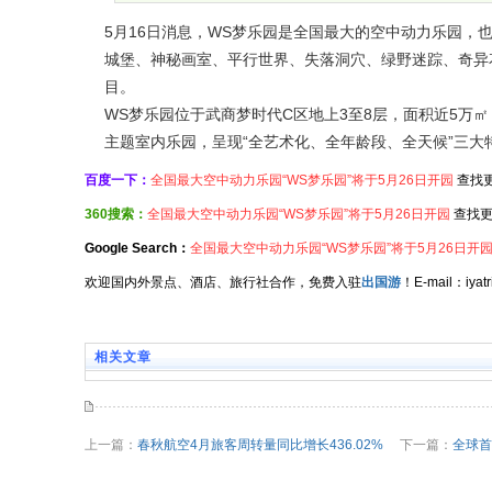
5月16日消息，WS梦乐园是全国最大的空中动力乐园，
城堡、神秘画室、平行世界、失落洞穴、绿野迷踪、奇异
目。
WS梦乐园位于武商梦时代C区地上3至8层，面积近5万
主题室内乐园，呈现“全艺术化、全年龄段、全天候”三大
百度一下：
全国最大空中动力乐园“WS梦乐园”将于5月26日开园
查找
360搜索：
全国最大空中动力乐园“WS梦乐园”将于5月26日开园
查找更
Google Search：
全国最大空中动力乐园“WS梦乐园”将于5月26日开
欢迎国内外景点、酒店、旅行社合作，免费入驻
出国游
！E-mail：iy
相关文章
上一篇：
春秋航空4月旅客周转量同比增长436.02%
下一篇：
全球首