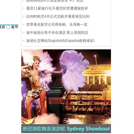
脱离携程的6人游是旅游业“中产焦虑”
重庆11家旅行社不规范经营遭通报批评
比利时航空4月正式启航开通香港至比利
世界著名航空公司商务舱、头等舱一览
最新
最早
途牛旅游出售不存在酒店:客人异国找店
旅游社交网站Gogobot向Expedia收购域名t