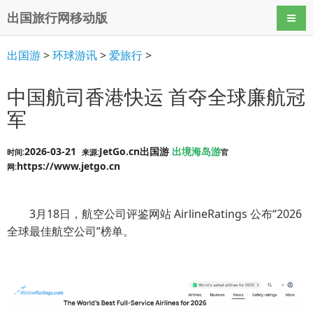
出国旅行网移动版
导航
出国游
>
环球游讯
>
爱旅行
>
中国航司香港快运 首夺全球廉航冠
军
2026-03-21
JetGo.cn出国游
出境海岛游
时间:
来源:
官
https://www.jetgo.cn
网:
3月18日，航空公司评鉴网站 AirlineRatings 公布“2026
全球最佳航空公司”榜单。