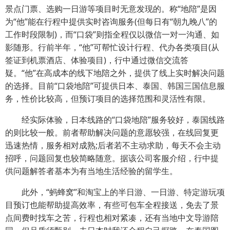
景点门票、选购一日游等项目时无意发现的。称“地陪”是因
为“他”能在行程中提供实时咨询服务(但每日有“朝九晚八”的
工作时段限制)，而“口袋”则指全程仅以微信一对一沟通、如
影随形。行前半年，“他”可帮忙设计行程、代办各类项目(从
签证到机票酒店、体验项目)，行中通过微信交流答
疑。“他”在高成本的线下地陪之外，提供了线上实时解决问题
的选择。目前“口袋地陪”可提供日本、泰国、韩国三国信息服
务，性价比较高，但预订项目的选择范围和灵活性有限。
经实际体验，日本线路的“口袋地陪”服务较好，泰国线路
的则比较一般。前者帮助解决问题的意愿较强，在线回复更
迅速热情，服务相对成熟;后者若不主动求助，每天不会主动
招呼，问题回复也较简略随意。据该公司客服介绍，行中提
供问题解答者基本为有当地生活经验的留学生。
此外，“蚂蜂窝”和淘宝上的半日游、一日游、特定游玩项
目预订也能帮助提高效率，有些可包车全程接送，免去了景
点间费时找车之苦，行程也相对紧凑，还有当地中文导游陪