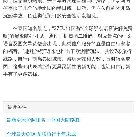
同，但品质须甄别。去日本时我还全程自己探路，在泰国图
省事报了几个当地组团的半日或一日游。但不久前的环滩岛
沉船事故，也让类似预订的安全性引发担忧。
在泰国知名景点，“27EU出国游”(全球景点语音讲解免费
听)的展板随处可见，通过手机扫描二维码，对应景点的中文
语音及图文导览便会出现，此类信息服务简直是自由行游客
的福音。“趣处旅行”近来也推出了欧洲新玩法，共设7条旅行
线路，自行订制离参团城市、游玩天数和人数，随时报名成
团。这些都代表着旅行更具灵活性的新可能，也让自由行新
手有了更多选择。
最近关注
最新全球护照排名：中国大陆略胜
全球最大OTA:互联旅行七年未成