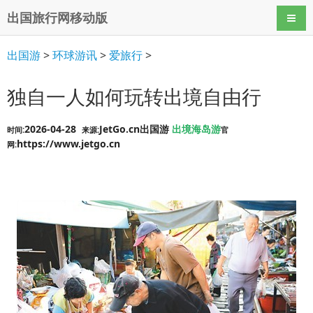
出国旅行网移动版
导航
出国游
>
环球游讯
>
爱旅行
>
独自一人如何玩转出境自由行
2026-04-28
JetGo.cn出国游
出境海岛游
时间:
来源:
官
https://www.jetgo.cn
网: