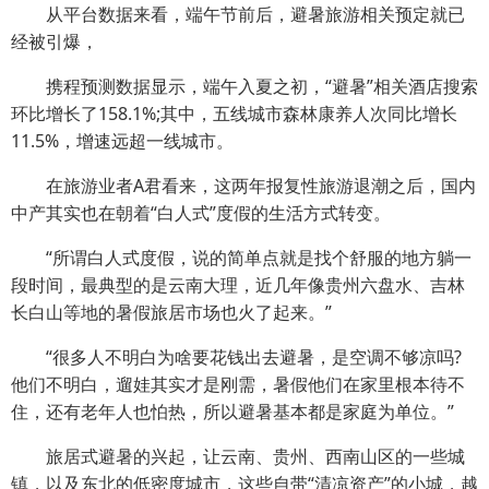
从平台数据来看，端午节前后，避暑旅游相关预定就已
经被引爆，
携程预测数据显示，端午入夏之初，“避暑”相关酒店搜索
环比增长了158.1%;其中，五线城市森林康养人次同比增长
11.5%，增速远超一线城市。
在旅游业者A君看来，这两年报复性旅游退潮之后，国内
中产其实也在朝着“白人式”度假的生活方式转变。
“所谓白人式度假，说的简单点就是找个舒服的地方躺一
段时间，最典型的是云南大理，近几年像贵州六盘水、吉林
长白山等地的暑假旅居市场也火了起来。”
“很多人不明白为啥要花钱出去避暑，是空调不够凉吗?
他们不明白，遛娃其实才是刚需，暑假他们在家里根本待不
住，还有老年人也怕热，所以避暑基本都是家庭为单位。”
旅居式避暑的兴起，让云南、贵州、西南山区的一些城
镇，以及东北的低密度城市，这些自带“清凉资产”的小城，越