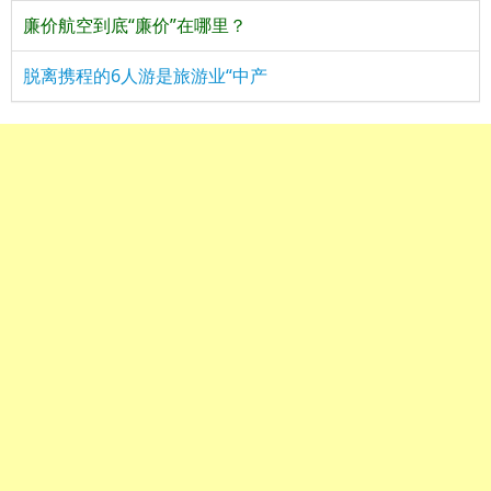
廉价航空到底“廉价”在哪里？
脱离携程的6人游是旅游业“中产