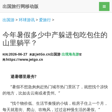
出国旅行网移动版
导航
出国游
>
环球游讯
>
爱旅行
>
今年暑假多少中产躲进包吃包住的
山里躺平？
2026-06-27
JetGo.cn出国游
出境海岛游
时间:
来源:
官
https://www.jetgo.cn
网:
避暑哪里最夯?
“暑假不想急匆匆赶热门城市热门景区了，就想找个凉快
的地方，比如去云南或者贵州。”
“找个物价低、生活节奏慢的小镇，租房子住上一个月，
每天就逛街、爬山、吹晚风，过过这种慢生活的暑假。”