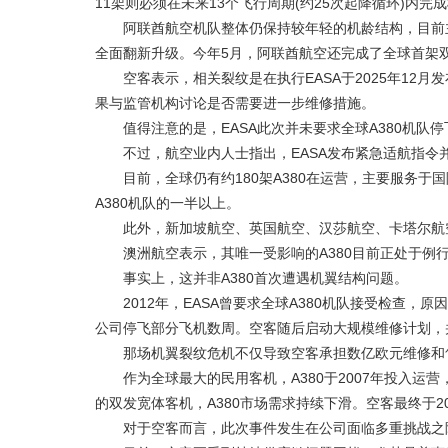
11架则必须在未来13个飞行周期(约25次起降循环)内完
阿联酋航空机队整体仍保持较年轻的机龄结构，目前主要由A
全面翻新升级。今年5月，阿联酋航空还完成了全球首架双
空客表示，相关裂纹是在执行EASA于2025年12月
果与监管机构讨论是否需要进一步维修措施。
值得注意的是，EASA此次并未要求全球A380机队
不过，航空业内人士指出，EASA发布紧急适航指令
目前，全球仍有约180架A380在运营，主要服务于国际
A380机队的一半以上。
此外，新加坡航空、英国航空、汉莎航空、卡塔尔航空
澳洲航空表示，其唯一受影响的A380目前正处于例行
事实上，这并非A380首次遭遇机翼结构问题。
2012年，EASA曾要求全球A380机队接受检查，
公司停飞部分飞机数周。空客随后启动大规模维修计划，
那场机翼裂纹危机不仅导致空客承担数亿欧元维修和售后
作为全球最大的民用客机，A380于2007年投入运营
的双发宽体客机，A380市场需求持续下滑。空客最终于2
对于空客而言，此次事件发生在公司面临多重挑战之