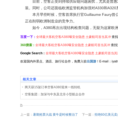
目前，空客正受到持续供应链问题困扰，尤其是普惠发
装。同时，公司还面临欧洲监管机构加强对A330和A3
本月早些时候，空客首席执行官Guillaume Fau
正在削弱欧洲制造业的竞争力。
如今，A380再次出现结构检查问题，无疑为这家欧
百度一下：
全球最大客机空客A380曝安全隐患 土豪航司首当其冲
查找
360搜索：
全球最大客机空客A380曝安全隐患 土豪航司首当其冲
查找
Google Search：
全球最大客机空客A380曝安全隐患 土豪航司首当其
欢迎国内外景点、酒店、旅行社合作，免费入驻
出国游
！E-mail：iy
相关文章
两天获15架订单空客A380迎来一线转机
空客集团：加深与中东及北非小型航企合作
上一篇：
暑期抢票大战 黄牛是时候整治了
下一篇：
拒绝60亿美元卖身