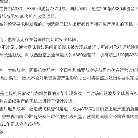
成检查。
380、A350和波音777组成。与此同时，超过200架A380和波音7
舱布局A380客机的改装项目。
发布的检查要求时发现的。制造商已识别出所有具有相同生产历史的飞机，
停飞，也未认定存在普遍性的即时安全风险。
并不常见，通常意味着如果问题长期未被发现或处理，可能对飞机适航性
长途航线。阿联酋航空是全球最大的A380运营商，拥有超过100架A38
、大韩航空、阿提哈德航空、全日空和韩亚航空等航司也仍在运营该机
维护阶段，因此不会对航班运营产生影响，公司将按照适航指令要求完
原因是连接机翼蒙皮与内部肋骨的支架出现裂纹。当时该问题波及全球所有A3
并在后续生产的飞机上进行了设计改进。
服务成本，还造成飞机交付延迟，成为A380项目历史上最严重的质
，曾被视为航空业“超级枢纽时代”的代表机型。然而随着航空公司逐渐转
021年正式停产该机型。
际。