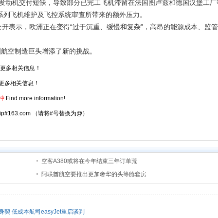
动机交付短缺，导致部分已完工飞机滞留在法国图卢兹和德国汉堡工厂
20系列飞机维护及飞控系统审查所带来的额外压力。
ry曾公开表示，欧洲正在变得“过于沉重、缓慢和复杂”，高昂的能源成本、监
洲航空制造巨头增添了新的挑战。
更多相关信息！
更多相关信息！
冲
Find more information!
atrip#163.com （请将#号替换为@）
空客A380或将在今年结束三年订单荒
阿联酋航空要推出更加奢华的头等舱套房
契 低成本航司easyJet重启谈判