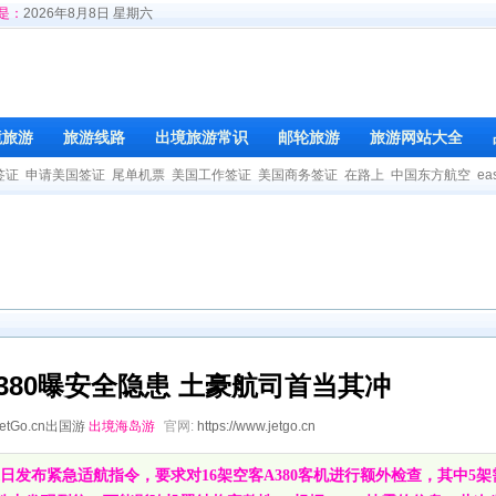
是：
2026年8月8日 星期六
境旅游
旅游线路
出境旅游常识
邮轮旅游
旅游网站大全
签证
申请美国签证
尾单机票
美国工作签证
美国商务签证
在路上
中国东方航空
ea
380曝安全隐患 土豪航司首当其冲
JetGo.cn出国游
出境海岛游
官网:
https://www.jetgo.cn
近日发布紧急适航指令，要求对16架空客A380客机进行额外检查，其中5架