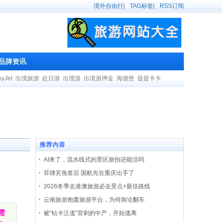
境外自由行
|
TAG标签
|
RSS订阅
品牌资讯
syJet
出境旅游
赴日游
出境游
出境游押金
海德堡
提提卡卡
推荐内容
AI来了，流水线式的景区旅拍还能活吗
菲律宾免签后 国航先在重庆出手了
2026冬季去港澳旅游必去景点+最佳路线
云南旅游炮轰旅游平台，为何舆论翻车
需
被“钻卡泛滥”背刺的中产，开始逃离