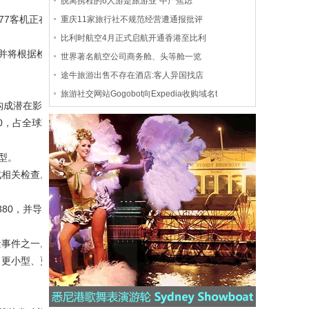
脱离携程的6人游是旅游业“中产焦虑”
77客机正在进行
重庆11家旅行社不规范经营遭通报批评
比利时航空4月正式启航开通香港至比利
并将根据检查结
世界著名航空公司商务舱、头等舱一览
途牛旅游出售不存在酒店:客人异国找店
旅游社交网站Gogobot向Expedia收购域名t
构成潜在影响。
0，占全球现役
型。
成相关检查。
80，并导致航空
量事件之一。
向更小型、更节能