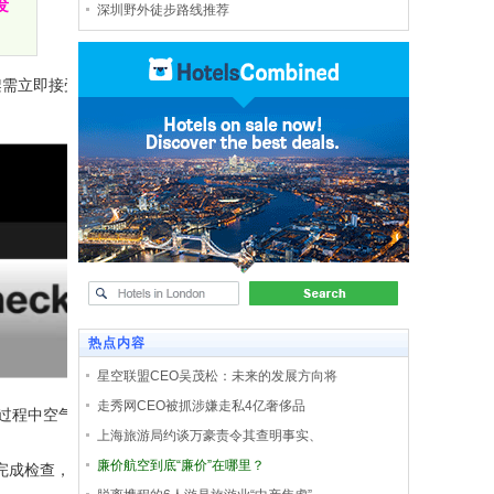
发
深圳野外徒步路线推荐
架需立即接受检
热点内容
星空联盟CEO吴茂松：未来的发展方向将
走秀网CEO被抓涉嫌走私4亿奢侈品
行过程中空气动力
上海旅游局约谈万豪责令其查明事实、
廉价航空到底“廉价”在哪里？
完成检查，其余