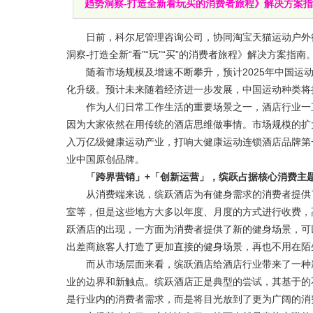
趋势洞察-打造全新看玩买的消费者旅程》解决方案指南
日前，科尔尼管理咨询公司，协同淘宝天猫运动户外行
洞察-打造全新“看”“玩”“买”的消费者旅程》解决方案指南
随着市场规模及增速不断攀升，预计2025年中国运动
化升级。预计未来随着经济进一步发展，中国运动种类将
作为人们日常工作生活的重要场景之一，酒店行业一直
因为大家依然在用传统的酒店思维做事情。市场规模的扩
入万亿级健康运动产业，打响大健康运动连锁酒店品牌第
业中国原创品牌。
「跨界营销」+「创新运营」，缤跃占据核心消费主
从消费端来说，缤跃酒店为有健身需求的消费者提供了
室等，但是这些地方大多以年度、月度的方式进行收费，
跃酒店的出现，一方面为消费者提供了新的健身场景，可以
出差商旅客人打造了更加直接的健身场景，再也不用在陌
而从市场层面来看，缤跃酒店给酒店行业带来了一种新
业的边界和新触点。缤跃酒店正是典型的尝试，其基于的
是行业内的消费者需求，而是将目光放到了更为广阔的消