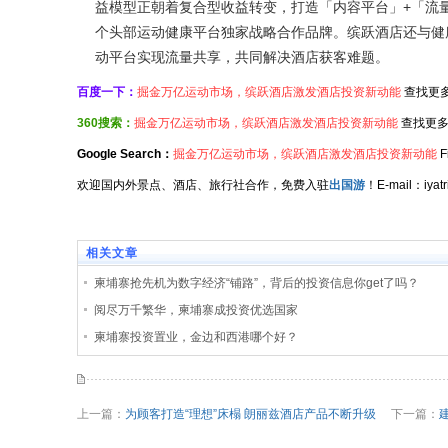
益模型正朝着复合型收益转变，打造「内容平台」+「流
个头部运动健康平台独家战略合作品牌。缤跃酒店还与健
动平台实现流量共享，共同解决酒店获客难题。
百度一下：
掘金万亿运动市场，缤跃酒店激发酒店投资新动能
查找更
360搜索：
掘金万亿运动市场，缤跃酒店激发酒店投资新动能
查找更多
Google Search：
掘金万亿运动市场，缤跃酒店激发酒店投资新动能
F
欢迎国内外景点、酒店、旅行社合作，免费入驻
出国游
！E-mail：iy
相关文章
柬埔寨抢先机为数字经济“铺路”，背后的投资信息你get了吗？
阅尽万千繁华，柬埔寨成投资优选国家
柬埔寨投资置业，金边和西港哪个好？
上一篇：
为顾客打造“理想”床榻 朗丽兹酒店产品不断升级
下一篇：