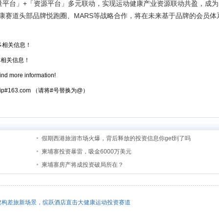
量平台」+「资源平台」多元联动，实现运动健康产业资源联动共盈，成为
康赛道头部品牌悦跑圈、MARS等战略合作，将在未来基于品牌的会员体
多相关信息！
相关信息！
ind more information!
atrip#163.com （请将#号替换为@）
假期西港旅游市场火爆，背后释放的投资信息你get到了吗
柬埔寨投资暴雷，吸金6000万美元
柬埔寨房产将成投资破局所在？
建构差旅新场景，缤跃酒店直击大健康运动投资赛道