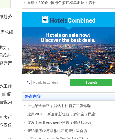
重磅！2026中国必住酒店榜单出炉！第十
域趋势
外需求细
成功，
正式进
健康产
身工作
。而缤
热点内容
面也为
维也纳全季亚朵麗枫中档酒店品牌你选
途家2018：新途家新征程，解决全球民宿
扩大行
突发！三亚one&only唯逸度假酒店还没
不仅仅
亲诉惨痛经历净雅集团高管泪洒会场