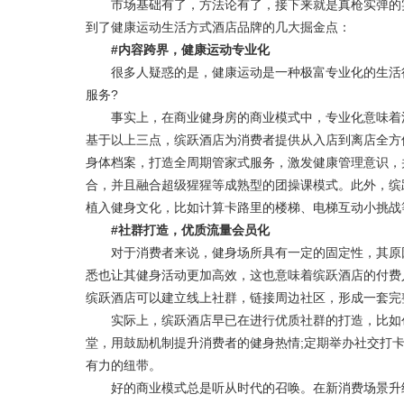
市场基础有了，方法论有了，接下来就是真枪实弹的实
到了健康运动生活方式酒店品牌的几大掘金点：
#内容跨界，健康运动专业化
很多人疑惑的是，健康运动是一种极富专业化的生活行
服务?
事实上，在商业健身房的商业模式中，专业化意味着消
基于以上三点，缤跃酒店为消费者提供从入店到离店全方
身体档案，打造全周期管家式服务，激发健康管理意识，
合，并且融合超级猩猩等成熟型的团操课模式。此外，缤
植入健身文化，比如计算卡路里的楼梯、电梯互动小挑战
#社群打造，优质流量会员化
对于消费者来说，健身场所具有一定的固定性，其原因
悉也让其健身活动更加高效，这也意味着缤跃酒店的付费
缤跃酒店可以建立线上社群，链接周边社区，形成一套完
实际上，缤跃酒店早已在进行优质社群的打造，比如创
堂，用鼓励机制提升消费者的健身热情;定期举办社交打
有力的纽带。
好的商业模式总是听从时代的召唤。在新消费场景升级