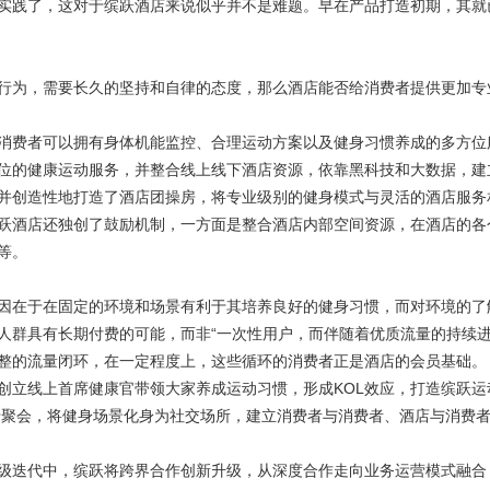
践了，这对于缤跃酒店来说似乎并不是难题。早在产品打造初期，其就
为，需要长久的坚持和自律的态度，那么酒店能否给消费者提供更加专
费者可以拥有身体机能监控、合理运动方案以及健身习惯养成的多方位
位的健康运动服务，并整合线上线下酒店资源，依靠黑科技和大数据，建
并创造性地打造了酒店团操房，将专业级别的健身模式与灵活的酒店服务
跃酒店还独创了鼓励机制，一方面是整合酒店内部空间资源，在酒店的各
等。
在于在固定的环境和场景有利于其培养良好的健身习惯，而对环境的了
人群具有长期付费的可能，而非“一次性用户，而伴随着优质流量的持续
整的流量闭环，在一定程度上，这些循环的消费者正是酒店的会员基础。
立线上首席健康官带领大家养成运动习惯，形成KOL效应，打造缤跃运
卡聚会，将健身场景化身为社交场所，建立消费者与消费者、酒店与消费
迭代中，缤跃将跨界合作创新升级，从深度合作走向业务运营模式融合