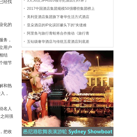
3天50次SPAG20领导把酒店们吓坏了
已经找
2017中国酒店集团规模50强哪些集团榜上
美利亚酒店集团旗下奢华生活方式酒店
业化的
亚朵酒店的IP化误区噱头下的“夹缝难
阿里鱼与旅行青蛙将合作推动《旅行青
服务，
五钻级奢华酒店与传统五星酒店到底差
立用户
相结
个细节
解和熟
进入，
动名人
者之间强
，把收