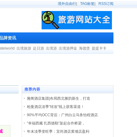
境外自由行
|
TAG标签
|
RSS订阅
品牌资讯
stelworld
出境旅游
赴日游
出境游
出境游押金
海德堡
提提卡卡
推荐内容
雅阁酒店集团|布局西北雅韵新生，打造
柏曼酒店淡季“转攻”线上获客渠道！
90%平均OCC背后：广州白云马务怡程酒店
“幸福西藏 扎西德勒”架起合作桥梁，
域
年末淡季变旺季：宜尚酒店黄埔店盈利