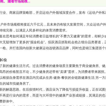
。 随着市场规模...
业、商家品牌策略部，开启运动户外领域深度合作，发布《运动户外私
。
户外市场规模将接近六千亿元，且未来仍有较大发展空间，大众运动户
持续完善，以满足人民多样化的体育消费需求。
在思考如何满足年轻消费者日益增长的“不费力又健康”的需求，却鲜少
大无疑增加了更多的“掘金机会”。缤跃酒店抓取机会抢占细分品类赛道，
一枪。并打造国内创新大健康运动连锁酒店品牌，同时也是锦江集团首个
题C位
新的健康生活方式。过去消费者的健身场景主要聚焦于商业健身房、健
高昂的价格暂且不论，不少健身房还带有“卖课”需求，为消费者带来困扰
根据自身需求在酒店内完成从住房-健身-餐饮的全链路健康生活;另一方
生的城市找健身房了。
的解题思路。在后疫情时代，酒店业为了降低亏损提升收益，正在试图
不再是行业内的需求，而是与大环境中的健康产业形成链接，其满足的也
费群体中。