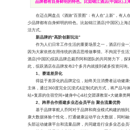
品牌都有自身鲜明的特色。比如锦江酒店(中国区)上海总部
在迈点网盘点《酒旅“百景图”：有人在“上新”，有人在“
少品牌都有自身鲜明的特色。比如锦江酒店(中国区)上海总
活方式。
新品牌的“高阶创新玩法”
作为人们日常工作生活的重要场景之一，酒店行业一直
因为大家依然在用传统的酒店思维做事情。不拘泥于生活
酒店(中国区)缤跃品牌总裁乔阿和团队的共同努力下，探
此，缤跃酒店在品牌发布2个多月内就接到诸多投资问询
1、赛道差异化
得益于差异化的品牌定位，始终关注消费者运动健康生
主体，通过360度完全沉浸式&定制式的方式，将产品与
站+复原的住宿空间+健身中心&社交团课教室+大健康类
2、跨界合作搭建多业态会员平台 聚合流量优势
基于品牌掌舵人乔阿对于品牌和商业模式构建的独到见
康大数据体验个性化，打通健康运动平台大数据，同时融
头部运动健康平台和流量品牌，共同建造行业多业态会员