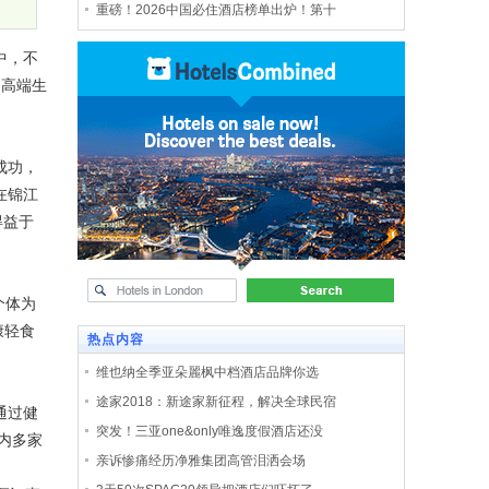
重磅！2026中国必住酒店榜单出炉！第十
中，不
中高端生
成功，
在锦江
得益于
个体为
康轻食
热点内容
维也纳全季亚朵麗枫中档酒店品牌你选
途家2018：新途家新征程，解决全球民宿
通过健
突发！三亚one&only唯逸度假酒店还没
内多家
亲诉惨痛经历净雅集团高管泪洒会场