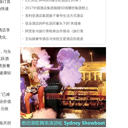
3天50次SPAG20领导把酒店们吓坏了
预订直
2017中国酒店集团规模50强哪些集团榜上
为快速
美利亚酒店集团旗下奢华生活方式酒店
亚朵酒店的IP化误区噱头下的“夹缝难
酒店享
阿里鱼与旅行青蛙将合作推动《旅行青
优化、
五钻级奢华酒店与传统五星酒店到底差
，与头
缤跃酒
类新餐
健康轻
”已难
业价值
多元收
险共担