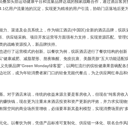
亿会员叠加头部运动健康平台和流量品牌达成的独家战略合作，通过酒店客房
4.1亿用户流量池的沉淀，实现更为精准的用户引流，协助门店落地后更
力、渠道及会员系统上，作为锦江酒店(中国区)全新的酒店品牌，缤跃
创新、供应链采购、项目开发运营等方面强有力支持，实现资源匹配、管理
类的战略资源投入，新品牌扶持。
进行了运营模式的创新。以餐饮为例，缤跃酒店进行了餐饮结构的创新
以“健康减肥、减脂塑形、熬夜唤醒、免疫抗衰、美颜亮肤”五大功能适配
驱品牌“Green Monday绿客盟”，以网红流行的缤纷健康果昔碗配各
边社区，成为年轻消费者家门口的轻食充能代餐点，为之供应网红单品和
。对于酒店来说，传统的收益来源主要是客房收入，但现在“纯客房收入
的赚快钱，现在更为注重未来酒店投资和资产更新的坪效，并力求实现物
有限空间的商业场所里增收，必须要革新其盈利模型，实现消费场景的“
化。以餐饮为例，凭借产品标准可复制化、供应链一体化、联名合作风