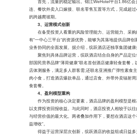
首先，流量的稳定输出。锦江WeHotel平台1.86
连、餐饮外卖入口嫁接、联名零售互置等方式，完成超过
的跨越爬坡期。
3、运营模式创新
在备受投资人看重的风险管理能力、运营能力、采购能
有“一中心三平台”的资源优势，能够为其落地提供品牌
业务协同的全面发展。据介绍，缤跃酒店还独享集团健康
聚焦到具体品牌运营，缤跃酒店结合自身的产品定位也
部国民营养品牌“薄荷健康”联名首创酒店健康轻食套餐，
店体测服务，满足多人群客需;还联名亚洲推广弹性素食主义先
肉小食，打造酒店爆款单品，通过店食、外带外卖辐射周
食套餐。
4、盈利模型重构
作为投资的核心决定要素，酒店品牌的盈利模型是根基
以支撑投资回报收益。与此同时，酒店投资人相较于以往
与经营价值的最大化。两者叠加作用下，要想在酒店这个
益增收”。
得益于运营深层次创新，缤跃酒店的收益组成日益多元