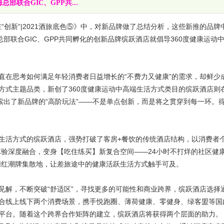
联合GIC、GPP共...
创新”|2021酒旅底色⑤》中，对新品牌做了总结分析，这些新推的品牌
部联合GIC、GPP共同孵化的创新品牌缤跃酒店就倡导360度健康运动
在思考如何满足年轻消费者日益增长的“不费力又健康”的需求，却鲜少
方式主题品类，新创了360度健康运动中高端生活方式类目的缤跃酒店则
索出了新品牌的“高阶玩法”——不是单点创新，而是将之贯穿到每一环。
。
活方式的缤跃酒店，强势打破了客房+餐饮的传统酒店结构，以消费者
体验深度融合，变身【吃住练买】新复合空间——24小时不打烊的社区健
网红潮牌集散地，让差旅途中的健康活跃生活方式触手可及。
解，不断突破“舒适区”，寻找更多的可能性和商业跨界，缤跃酒店选择
合线上线下两个消费场景，携手悦跑圈、薄荷健康、零健身、绿客盟等国
平台。随着这个跨界合作矩阵的建立，缤跃酒店将获得两个层面的助力。