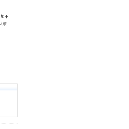
更加不
大收