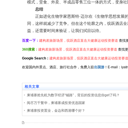
模式，堂食、外卖、半成品零售三位一体的方式，变身社
总结
正如进化生物学家恩斯特·迈尔在《生物学思想发展的
同，这样就减少了竞争。但在这个轮廓之内，缤跃酒店全
益，还需要时间来验证，让我们拭目以待。
百度一下：
建构差旅新场景，缤跃酒店直击大健康运动投资赛道
查找
360搜索：
建构差旅新场景，缤跃酒店直击大健康运动投资赛道
查找更
Google Search：
建构差旅新场景，缤跃酒店直击大健康运动投资赛
欢迎国内外景点、酒店、旅行社合作，免费入驻
出国游
！E-mail：iy
相关文章
柬埔寨抢先机为数字经济“铺路”，背后的投资信息你get了吗？
阅尽万千繁华，柬埔寨成投资优选国家
柬埔寨投资置业，金边和西港哪个好？