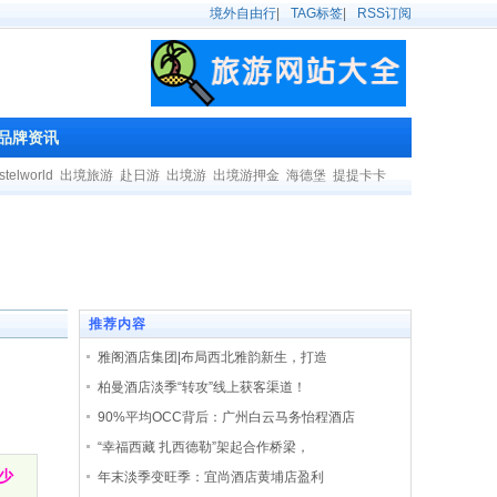
境外自由行
|
TAG标签
|
RSS订阅
品牌资讯
stelworld
出境旅游
赴日游
出境游
出境游押金
海德堡
提提卡卡
推荐内容
雅阁酒店集团|布局西北雅韵新生，打造
柏曼酒店淡季“转攻”线上获客渠道！
90%平均OCC背后：广州白云马务怡程酒店
“幸福西藏 扎西德勒”架起合作桥梁，
少
年末淡季变旺季：宜尚酒店黄埔店盈利