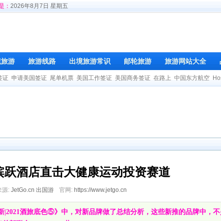
是：
2026年8月7日 星期五
境旅游
旅游线路
出境旅游常识
邮轮旅游
旅游网站大全
签证
申请美国签证
尾单机票
美国工作签证
美国商务签证
在路上
中国东方航空
Ho
缤跃酒店直击大健康运动投资赛道
来源:
JetGo.cn 出国游
官网:
https://www.jetgo.cn
|2021酒旅底色⑤》中，对新品牌做了总结分析，这些新推的品牌中，不