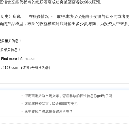
区轻食充能代餐点的缤跃酒店成功突破酒店餐饮创收瓶颈。
历史》所说——在很多情况下，取得成功仅仅是由于变得与众不同或者
新的产品模型，破圈的收益模式到底能输出多少灵与肉，为投资人带来多
更多相关信息！
多相关信息！
道
Find more information!
atrip#163.com （请将#号替换为@）
假期西港旅游市场火爆，背后释放的投资信息你get到了吗
柬埔寨投资暴雷，吸金6000万美元
柬埔寨房产将成投资破局所在？