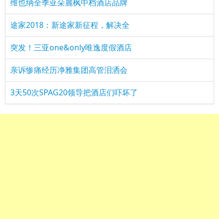
维也纳全季亚朵麗枫中档酒店品牌
途家2018：新途家新征程，解决全
突发！三亚one&only唯逸度假酒店
亲诉惨痛经历净雅集团高管泪洒会
3天50次SPAG20领导把酒店们吓坏了