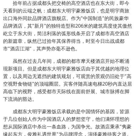
拾年前占据成都头把交椅的高空酒店也在东大街，即今
天看到的云端之帆：成都东大明宇豪雅饭店，也是明宇商旅
出口海外同款品牌酒店旗舰店。作为"中国制造"的民族豪华
品牌酒店，其"新月"的独特造型和206米的建筑高度使其傲然
屹立于东大街，简洁利落的弧形线条开启了成都市高空酒店
的新篇章，纵然已过拾年其保养得当，时至今日出战成都
市"酒店江湖"，其声势亦毫不逊色。
虽然在过去几年间，成都的都市摩天楼酒店开始不断涌
现新项目。但是成都东大明宇豪雅饭店由于其优越的地理位
置，以及周边无遮挡的建筑规划，可观赏的景观仍旧处于"高
空视野食物链"的顶端圈层。宾客伴随高速电梯20秒内直达居
高临下的视野，感受都市天际线在面前舒展、城市脉搏在脚
下流淌的豁达。
成都东大明宇豪雅饭店承载的是中国情怀的基因，皆源
于几位创始人作为中国酒店人的梦想坚守，他们满怀理想的
想从国际酒店中杀出一条血路，为国争光。故酒店秉承"隽豪
缘起东方，俊雅礼遇世界"为品牌理念，演绎豪雅待客之道。