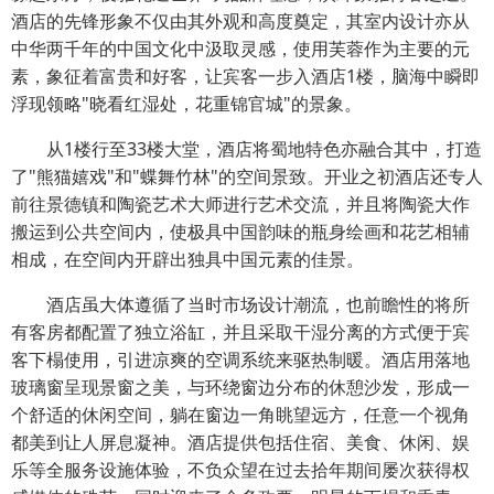
酒店的先锋形象不仅由其外观和高度奠定，其室内设计亦从
中华两千年的中国文化中汲取灵感，使用芙蓉作为主要的元
素，象征着富贵和好客，让宾客一步入酒店1楼，脑海中瞬即
浮现领略"晓看红湿处，花重锦官城"的景象。
从1楼行至33楼大堂，酒店将蜀地特色亦融合其中，打造
了"熊猫嬉戏"和"蝶舞竹林"的空间景致。开业之初酒店还专人
前往景德镇和陶瓷艺术大师进行艺术交流，并且将陶瓷大作
搬运到公共空间内，使极具中国韵味的瓶身绘画和花艺相辅
相成，在空间内开辟出独具中国元素的佳景。
酒店虽大体遵循了当时市场设计潮流，也前瞻性的将所
有客房都配置了独立浴缸，并且采取干湿分离的方式便于宾
客下榻使用，引进凉爽的空调系统来驱热制暖。酒店用落地
玻璃窗呈现景窗之美，与环绕窗边分布的休憩沙发，形成一
个舒适的休闲空间，躺在窗边一角眺望远方，任意一个视角
都美到让人屏息凝神。酒店提供包括住宿、美食、休闲、娱
乐等全服务设施体验，不负众望在过去拾年期间屡次获得权