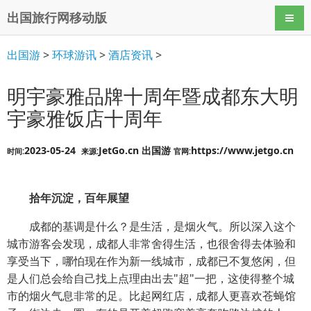
出国旅行网移动版
导航
出国游
>
环球游讯
>
酒店资讯
>
明宇豪雅品牌十周年暨成都东大明
宇豪雅饭店十周年
2023-05-24
JetGo.cn 出国游
https://www.jetgo.cn
时间:
来源:
官网:
拾年沉淀，百年展望
成都的基调是什么？是生活，是烟火气。所以深入这个
城市游客会发现，成都人非常舍得生活，也很舍得去体验和
享受当下，哪怕现在作为新一线城市，成都已不复悠闲，但
是人们总会给自己找上点理由出去"超"一把，这使得整个城
市的烟火气息非常的足。比起网红店，成都人更喜欢苍蝇馆