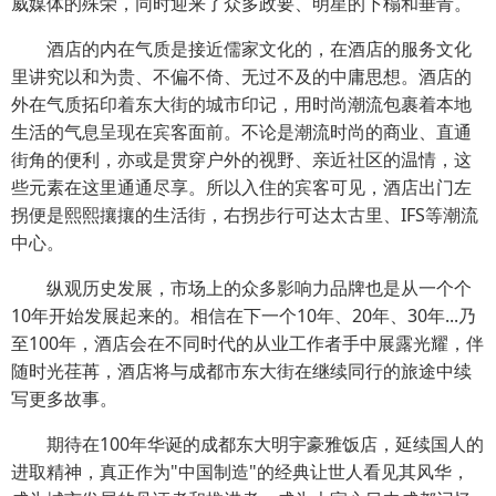
威媒体的殊荣，同时迎来了众多政要、明星的下榻和垂青。
酒店的内在气质是接近儒家文化的，在酒店的服务文化
里讲究以和为贵、不偏不倚、无过不及的中庸思想。酒店的
外在气质拓印着东大街的城市印记，用时尚潮流包裹着本地
生活的气息呈现在宾客面前。不论是潮流时尚的商业、直通
街角的便利，亦或是贯穿户外的视野、亲近社区的温情，这
些元素在这里通通尽享。所以入住的宾客可见，酒店出门左
拐便是熙熙攘攘的生活街，右拐步行可达太古里、IFS等潮流
中心。
纵观历史发展，市场上的众多影响力品牌也是从一个个
10年开始发展起来的。相信在下一个10年、20年、30年...乃
至100年，酒店会在不同时代的从业工作者手中展露光耀，伴
随时光荏苒，酒店将与成都市东大街在继续同行的旅途中续
写更多故事。
期待在100年华诞的成都东大明宇豪雅饭店，延续国人的
进取精神，真正作为"中国制造"的经典让世人看见其风华，