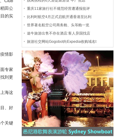
Club
脱离携程的6人游是旅游业“中产焦虑”
绕稻田公
重庆11家旅行社不规范经营遭通报批评
项目的实
比利时航空4月正式启航开通香港至比利
世界著名航空公司商务舱、头等舱一览
途牛旅游出售不存在酒店:客人异国找店
旅游社交网站Gogobot向Expedia收购域名t
受疫情影
方面专家
中找到更
、上海这
项目、好
几个关键