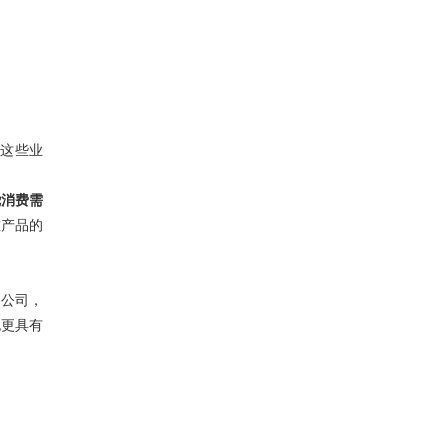
等这些业
绕消费需
重产品的
台公司，
也更具有