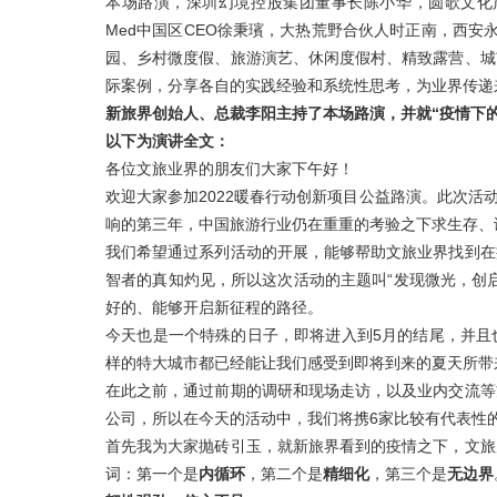
本场路演，深圳幻境控股集团董事长陈小华，圆歌文化产
Med中国区CEO徐秉璸，大热荒野合伙人时正南，西
园、乡村微度假、旅游演艺、休闲度假村、精致露营、城
际案例，分享各自的实践经验和系统性思考，为业界传递
新旅界创始人、总裁李阳主持了本场路演，并就“疫情下
以下为演讲全文：
各位文旅业界的朋友们大家下午好！
欢迎大家参加2022暖春行动创新项目公益路演。此次活
响的第三年，中国旅游行业仍在重重的考验之下求生存、
我们希望通过系列活动的开展，能够帮助文旅业界找到在
智者的真知灼见，所以这次活动的主题叫“发现微光，创
好的、能够开启新征程的路径。
今天也是一个特殊的日子，即将进入到5月的结尾，并且
样的特大城市都已经能让我们感受到即将到来的夏天所带
在此之前，通过前期的调研和现场走访，以及业内交流等
公司，所以在今天的活动中，我们将携6家比较有代表性
首先我为大家抛砖引玉，就新旅界看到的疫情之下，文旅
词：第一个是
内循环
，第二个是
精细化
，第三个是
无边界