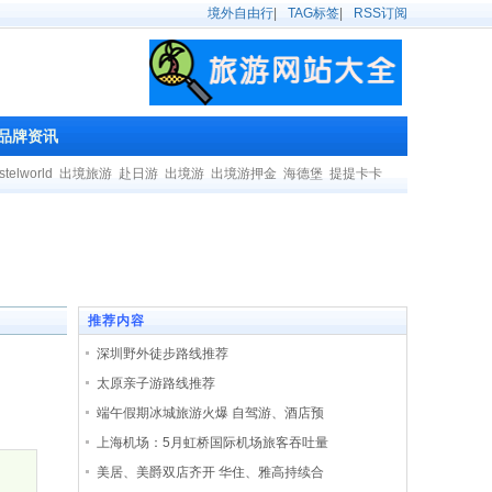
境外自由行
|
TAG标签
|
RSS订阅
品牌资讯
stelworld
出境旅游
赴日游
出境游
出境游押金
海德堡
提提卡卡
推荐内容
深圳野外徒步路线推荐
太原亲子游路线推荐
端午假期冰城旅游火爆 自驾游、酒店预
上海机场：5月虹桥国际机场旅客吞吐量
美居、美爵双店齐开 华住、雅高持续合