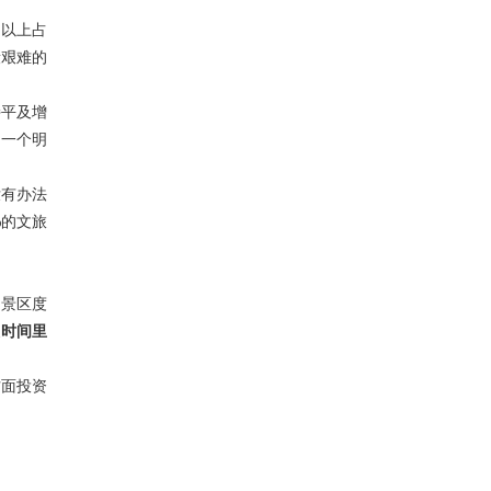
及以上占
段艰难的
持平及增
了一个明
没有办法
%的文旅
到景区度
段时间里
方面投资