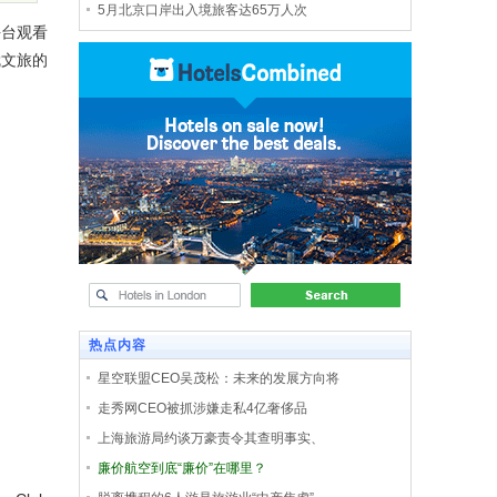
5月北京口岸出入境旅客达65万人次
平台观看
就文旅的
热点内容
星空联盟CEO吴茂松：未来的发展方向将
走秀网CEO被抓涉嫌走私4亿奢侈品
上海旅游局约谈万豪责令其查明事实、
廉价航空到底“廉价”在哪里？