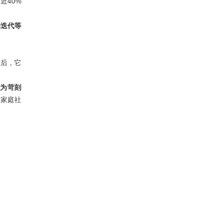
近40%
的迭代等
之后，它
更为苛刻
、家庭社