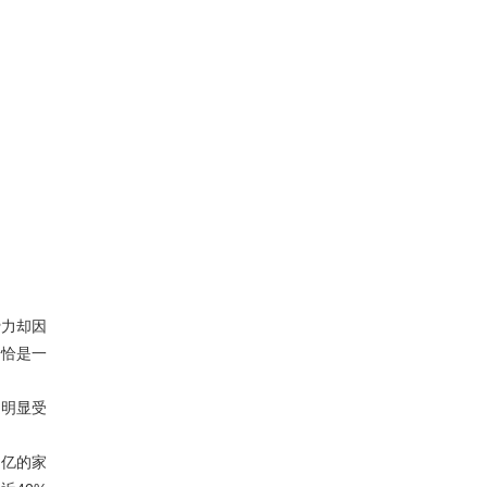
费力却因
恰恰是一
是明显受
7亿的家