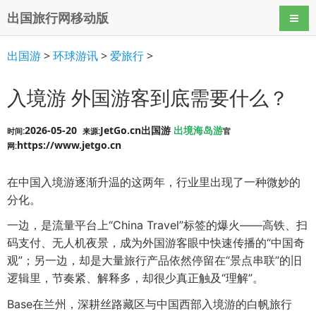
出国旅行网移动版
导航
出国游
>
环球游讯
>
爱旅行
>
入境游 外国游客到底需要什么？
2026-05-20
JetGo.cn出国游
出境海岛游
时间:
来源:
官
https://www.jetgo.cn
网:
在中国入境游逐渐升温的这两年，行业里出现了一种微妙的
分化。
一边，是流量平台上“China Travel”标签的爆火——高铁、扫
码支付、无人机夜景，成为外国游客眼中快速传播的“中国奇
观”；另一边，却是大量旅行产品依然停留在“景点串联”的旧
逻辑里，节奏紧、解释多，却很少真正触及“理解”。
Base在兰州，深耕丝路藏区与中国西部入境游的白帆旅行