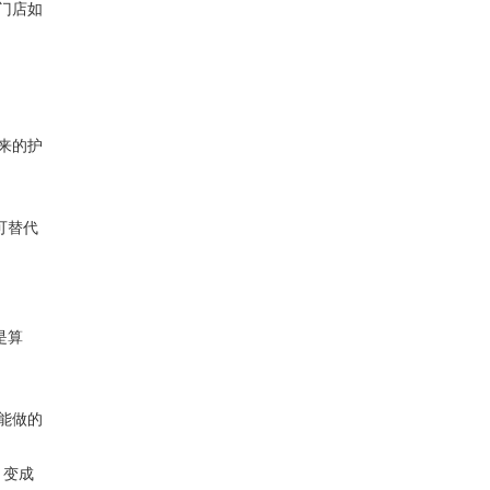
门店如
来的护
可替代
是算
能做的
，变成