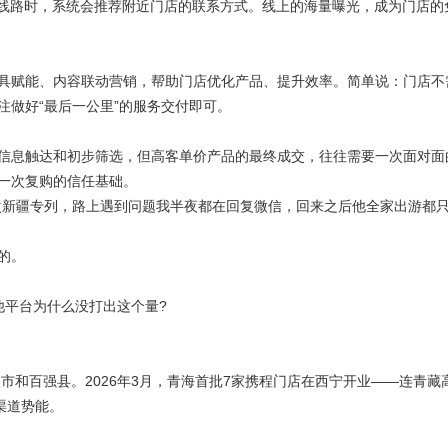
线路时，系统会推荐附近门店的联系方式。线上的海量曝光，成为门店的
赋能、内容联动营销，帮助门店优化产品、提升效率。简单说：门店不
注做好“最后一公里”的服务交付即可。
息触达和初步筛选，但高客单价产品的最终成交，往往需要一次面对面
一次复购的信任基础。
新疆专列，路上遇到问题我半夜都在回复微信，回来之后他全家出游都
的。
他平台为什么没打出这个量?
和百强县。2026年3月，青海首批7家携程门店在西宁开业——连青藏
渠道势能。