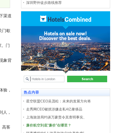
深圳野外徒步路线推荐
下渠道
关门歇
家。门
现象背
体验，
热点内容
星空联盟CEO吴茂松：未来的发展方向将
走秀网CEO被抓涉嫌走私4亿奢侈品
到人，
上海旅游局约谈万豪责令其查明事实、
廉价航空到底“廉价”在哪里？
、高客