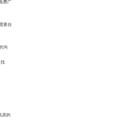
免费广
需要自
的沟
只找
高原的