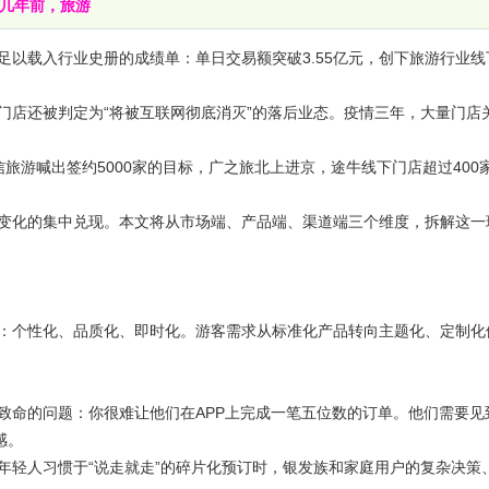
在几年前，旅游
足以载入行业史册的成绩单：单日交易额突破3.55亿元，创下旅游行业线
店还被判定为“将被互联网彻底消灭”的落后业态。疫情三年，大量门店
旅游喊出签约5000家的目标，广之旅北上进京，途牛线下门店超过400
变化的集中兑现。本文将从市场端、产品端、渠道端三个维度，拆解这一
个性化、品质化、即时化。游客需求从标准化产品转向主题化、定制化
命的问题：你很难让他们在APP上完成一笔五位数的订单。他们需要见
感。
轻人习惯于“说走就走”的碎片化预订时，银发族和家庭用户的复杂决策