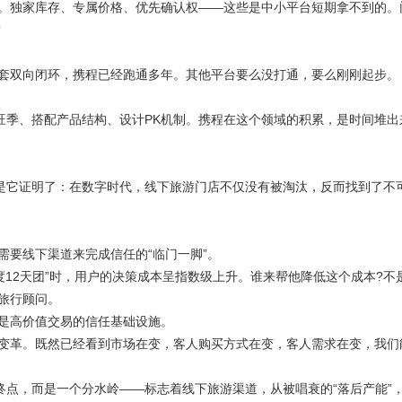
。独家库存、专属价格、优先确认权——这些是中小平台短期拿不到的。
?
双向闭环，携程已经跑通多年。其他平台要么没打通，要么刚刚起步。
季、搭配产品结构、设计PK机制。携程在这个领域的积累，是时间堆出
而是它证明了：在数字时代，线下旅游门店不仅没有被淘汰，反而找到了不
要线下渠道来完成信任的“临门一脚”。
深度12天团”时，用户的决策成本呈指数级上升。谁来帮他降低这个成本?不
旅行顾问。
是高价值交易的信任基础设施。
革。既然已经看到市场在变，客人购买方式在变，客人需求在变，我们
终点，而是一个分水岭——标志着线下旅游渠道，从被唱衰的“落后产能”