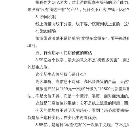
携程作为OTA老大，对上游供应商有极强的议价能力
果没有“只有我这里有”的产品，凭什么不让客户线上比价
3. 协同机制
线上流量向线下分发、线下客户沉淀到线上复购，这套
4. 激励经验
旅游渠道激励不是简单的“卖得多拿得多”，要平衡淡旺
城河。
五、行业启示：门店价值的重估
3.55亿这个数字，最大的意义不是“携程多厉害”，
的新生态位。
这个新生态位的核心是什么?
高客单价、高信息不对称、高风险决策的产品，天然需
当旅游产品从“199元一日游”升级为“19800元新疆
法，不是比价工具，而是一个懂行、靠谱、面对面沟通的
这就是门店价值的重估：它不是线上流量的附庸，而
今天的优势敌不过明天的趋势，看到了趋势就要积极变
就是顺应这种变化，在变化中再造优势。
3.55亿，是这种“再造优势”的一次集中兑现。它不是