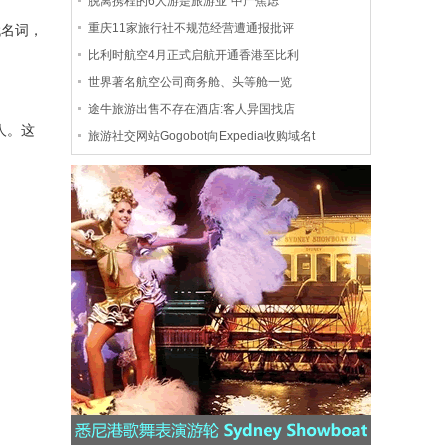
脱离携程的6人游是旅游业“中产焦虑”
重庆11家旅行社不规范经营遭通报批评
代名词，
比利时航空4月正式启航开通香港至比利
世界著名航空公司商务舱、头等舱一览
途牛旅游出售不存在酒店:客人异国找店
人。这
旅游社交网站Gogobot向Expedia收购域名t