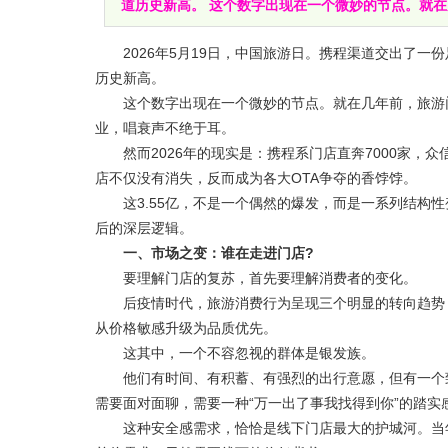
道历史新高。 这个数字出现在一个微妙的节点。就
2026年5月19日，中国旅游日。携程渠道交出了一份
历史新高。
这个数字出现在一个微妙的节点。就在几年前，旅游门
业，唱衰声不绝于耳。
然而2026年的现实是：携程系门店直奔7000家，众信
店不仅没有消失，反而成为各大OTA争夺的香饽饽。
这3.55亿，不是一个偶然的爆发，而是一系列结构性
后的深层逻辑。
一、市场之变：谁在走进门店?
要理解门店的复苏，首先要理解消费者的变化。
后疫情时代，旅游消费行为呈现三个明显的转向趋势：
从价格敏感升级为品质优先。
这其中，一个不容忽视的群体是银发族。
他们有时间、有积蓄、有强烈的出行意愿，但有一个致
需要面对面聊，需要一种“万一出了事我找得到你”的踏实
这种安全感需求，恰恰是线下门店最大的护城河。当年