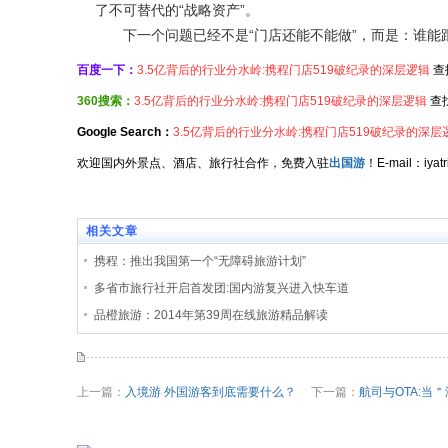
了不可替代的“战略资产”。
下一个问题已经不是“门店还能不能做”，而是：谁能
百度一下：
3.5亿背后的行业分水岭:携程门店519破纪录的深层逻辑
查
360搜索：
3.5亿背后的行业分水岭:携程门店519破纪录的深层逻辑
查
Google Search：
3.5亿背后的行业分水岭:携程门店519破纪录的深层
欢迎国内外景点、酒店、旅行社合作，免费入驻
出国游
！E-mail：iy
相关文章
携程：推出我国第一个“无障碍旅游计划”
多省市旅行社开启首发团:国内游复兴进入快车道
品橙旅游：2014年第39周在线旅游精品解读
上一篇：
入境游 外国游客到底需要什么？
下一篇：
航司与OTA:当