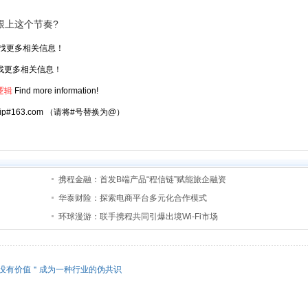
跟上这个节奏?
找更多相关信息！
找更多相关信息！
逻辑
Find more information!
atrip#163.com （请将#号替换为@）
携程金融：首发B端产品“程信链”赋能旅企融资
华泰财险：探索电商平台多元化合作模式
环球漫游：联手携程共同引爆出境Wi-Fi市场
＂没有价值＂成为一种行业的伪共识