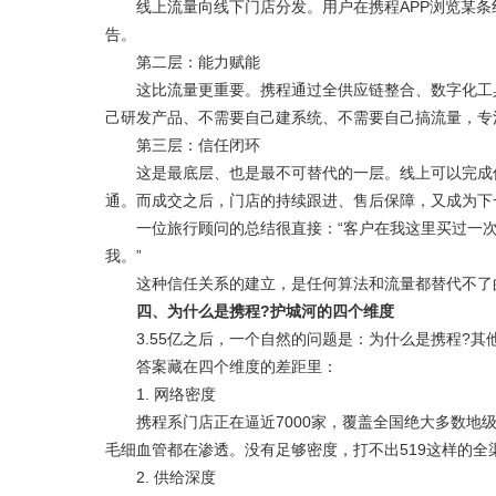
线上流量向线下门店分发。用户在携程APP浏览某条
告。
第二层：能力赋能
这比流量更重要。携程通过全供应链整合、数字化工具
己研发产品、不需要自己建系统、不需要自己搞流量，专
第三层：信任闭环
这是最底层、也是最不可替代的一层。线上可以完成信
通。而成交之后，门店的持续跟进、售后保障，又成为下
一位旅行顾问的总结很直接：“客户在我这里买过一次
我。”
这种信任关系的建立，是任何算法和流量都替代不了
四、为什么是携程?护城河的四个维度
3.55亿之后，一个自然的问题是：为什么是携程?其
答案藏在四个维度的差距里：
1. 网络密度
携程系门店正在逼近7000家，覆盖全国绝大多数地级市
毛细血管都在渗透。没有足够密度，打不出519这样的全
2. 供给深度