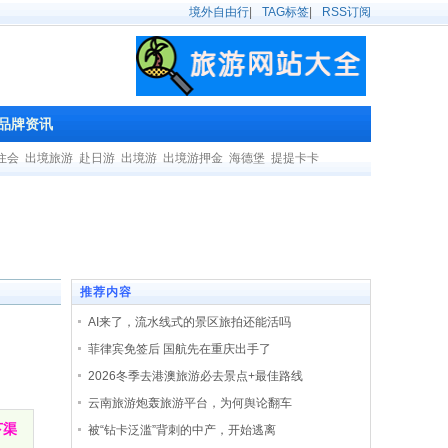
境外自由行
|
TAG标签
|
RSS订阅
品牌资讯
住会
出境旅游
赴日游
出境游
出境游押金
海德堡
提提卡卡
推荐内容
AI来了，流水线式的景区旅拍还能活吗
菲律宾免签后 国航先在重庆出手了
2026冬季去港澳旅游必去景点+最佳路线
云南旅游炮轰旅游平台，为何舆论翻车
下渠
被“钻卡泛滥”背刺的中产，开始逃离