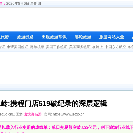
是：
2026年8月6日 星期四
境旅游
旅游线路
出境旅游常识
邮轮旅游
旅游网站大全
签证
申请美国签证
尾单机票
美国工作签证
美国商务签证
在路上
中国东方航空
华
水岭:携程门店519破纪录的深层逻辑
JetGo.cn出国游
出境海岛游
官网:
https://www.jetgo.cn
份足以载入行业史册的成绩单：单日交易额突破3.55亿元，创下旅游行业线